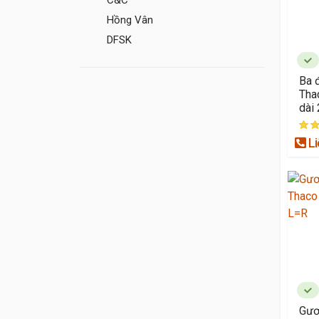
C&C
Hồng Vân
DFSK
Ba 
Thac
dài
Li
Gươ