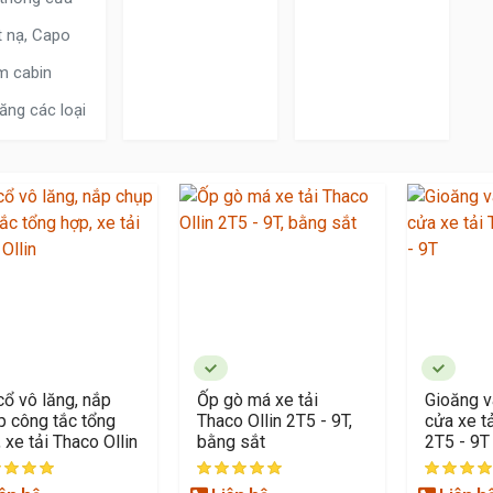
 nạ, Capo
m cabin
ăng các loại
cổ vô lăng, nắp
Ốp gò má xe tải
Gioăng v
p công tắc tổng
Thaco Ollin 2T5 - 9T,
cửa xe tả
 xe tải Thaco Ollin
bằng sắt
2T5 - 9T