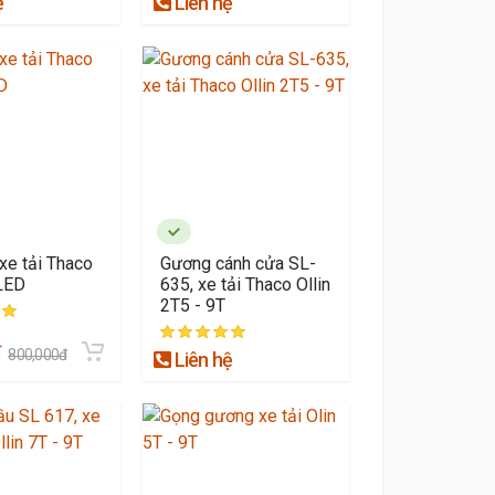
ệ
Liên hệ
xe tải Thaco
Gương cánh cửa SL-
 LED
635, xe tải Thaco Ollin
2T5 - 9T
đ
800,000đ
Liên hệ