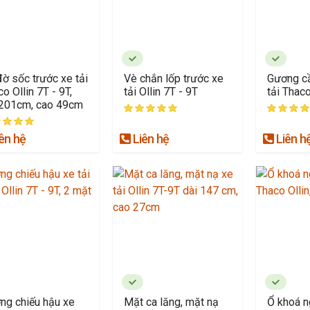
đờ sốc trước xe tải
Vè chắn lốp trước xe
Gương cầ
o Ollin 7T - 9T,
tải Ollin 7T - 9T
tải Thaco
 201cm, cao 49cm
ên hệ
Liên hệ
Liên h
ng chiếu hậu xe
Mặt ca lăng, mặt nạ
Ổ khoá n