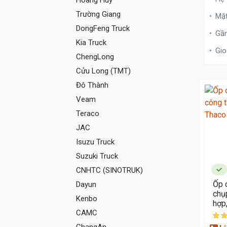
Hoàng Huy
Trường Giang
Mặt
DongFeng Truck
Gầ
Kia Truck
Gio
ChengLong
Cửu Long (TMT)
Đô Thành
Veam
Teraco
JAC
Isuzu Truck
Suzuki Truck
CNHTC (SINOTRUK)
Ốp 
Dayun
chụ
Kenbo
hợp,
CAMC