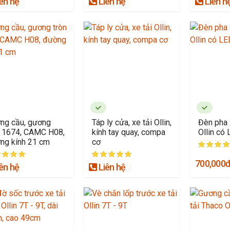
ên hệ
Liên hệ
Liên h
ng cầu, gương
Táp ly cửa, xe tải Ollin,
Đèn pha 
n 1674, CAMC H08,
kính tay quay, compa
Ollin có
ng kính 21 cm
cơ
700,000
ên hệ
Liên hệ