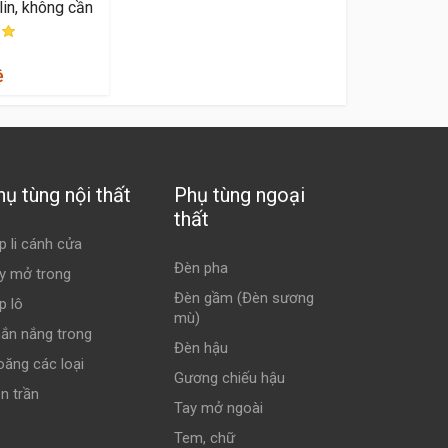
lin, không cần
ệ
hụ tùng nội thất
Phụ tùng ngoại
thất
p li cánh cửa
Đèn pha
y mở trong
Đèn gầm (Đèn sương
p lô
mù)
ắn nắng trong
Đèn hậu
oăng các loại
Gương chiếu hậu
n trần
Tay mở ngoài
Tem, chữ