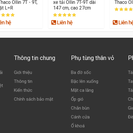
Thaco Ollin 7T - 9T,
xe tải Ollin 7T-9T dài
Thaco Ol
ặt L=R
147 cm, cao 27cm
ên hệ
Liên hệ
Liên h
Thông tin chung
Phụ tùng thân vỏ
P
ải
Giới thiệu
Ba đờ sốc
Tá
Thông tin
Bậc lên xuống
Ta
ệt
Kiến thức
Mặt ca lăng
Tá
Chính sách bảo mật
Ốp gió
Ch
Chắn bùn
Gi
Cánh cửa
Đè
Ổ khoá