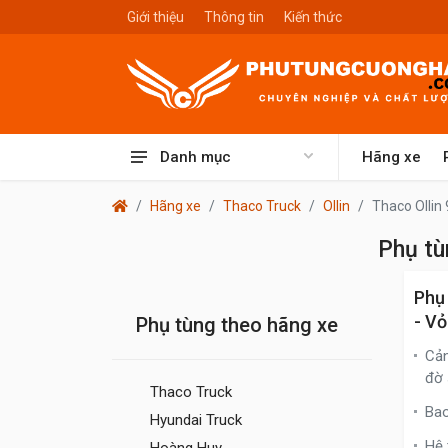
Giới thiệu
Thông tin
Kiến thức
Danh mục
Hãng xe
Hãng xe
Thaco Truck
Ollin
Thaco Ollin
Phụ tù
Phụ
- Vỏ
Phụ tùng theo hãng xe
Cản
đờ
Thaco Truck
Bao
Hyundai Truck
Hệ 