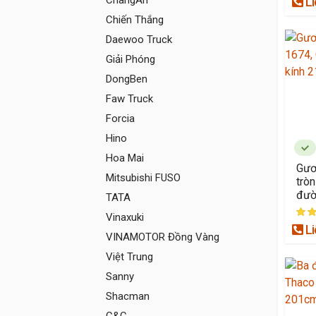
ChangAn
Li
Chiến Thắng
Daewoo Truck
Giải Phóng
DongBen
Faw Truck
Forcia
Hino
Hoa Mai
Gươ
Mitsubishi FUSO
trò
đườ
TATA
Vinaxuki
Li
VINAMOTOR Đồng Vàng
Việt Trung
Sanny
Shacman