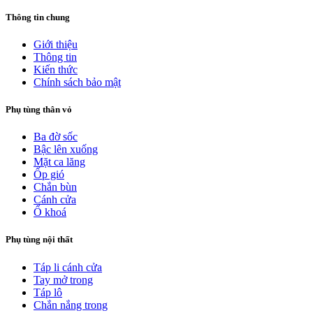
Thông tin chung
Giới thiệu
Thông tin
Kiến thức
Chính sách bảo mật
Phụ tùng thân vỏ
Ba đờ sốc
Bậc lên xuống
Mặt ca lăng
Ốp gió
Chắn bùn
Cánh cửa
Ổ khoá
Phụ tùng nội thất
Táp li cánh cửa
Tay mở trong
Táp lô
Chắn nắng trong