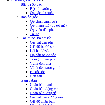
Phụ tùng Thân - Vỏ
Bậc và ốp bậc
Bậc lên xuống
Ốp bậc lên xuống
Bao ốp góc
Ốp chân cánh cửa
Ốp mang gió (ốp gò má)
Ốp viền đèn pha
Tai xe
Cản trước, ba đờ sốc
Giá bắt đèn pha
Giá đỡ ba đờ sốc
Lõi ba đờ sốc
Ốp đầu ba đờ sốc
Trang trí đèn pha
Vành đèn pha
Vành đèn sương mù
Ba đờ sốc
Cản sau
Gầm cabin
Chắn bùn bánh
Chắn bùn động cơ
Chắn bùn lòng dè
Giá bắt đèn sương mù
Giá đỡ chắn bùn