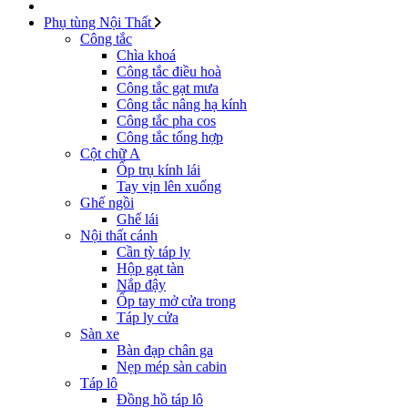
Phụ tùng Nội Thất
Công tắc
Chìa khoá
Công tắc điều hoà
Công tắc gạt mưa
Công tắc nâng hạ kính
Công tắc pha cos
Công tắc tổng hợp
Cột chữ A
Ốp trụ kính lái
Tay vịn lên xuống
Ghế ngồi
Ghế lái
Nội thất cánh
Cần tỳ táp ly
Hộp gạt tàn
Nắp đậy
Ốp tay mở cửa trong
Táp ly cửa
Sàn xe
Bàn đạp chân ga
Nẹp mép sàn cabin
Táp lô
Đồng hồ táp lô