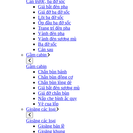
Cản trước, ba đờ sốc
Giá bắt đèn pha
Giá đỡ ba đờ sốc
Lõi ba đờ sốc
Ốp đầu ba đờ sốc
Trang trí đèn pha
Vành đèn pha
Vành đèn sương mù
Ba đờ sốc
Cản sau
Gầm cabin
Gầm cabin
Chắn bùn bánh
Chắn bùn động cơ
Chắn bùn lòng dè
Giá bắt đèn sương mù
Giá đỡ chắn bùn
Nắp che bình ắc quy
Vè cua lốp
Gioăng các loại
Gioăng các loại
Gioăng bản lề
Gioăng khung