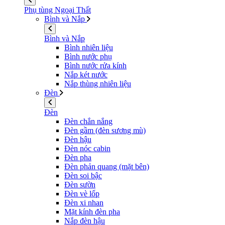
Phụ tùng Ngoại Thất
Bình và Nắp
Bình và Nắp
Bình nhiên liệu
Bình nước phụ
Bình nước rửa kính
Nắp két nước
Nắp thùng nhiên liệu
Đèn
Đèn
Đèn chắn nắng
Đèn gầm (đèn sương mù)
Đèn hậu
Đèn nóc cabin
Đèn pha
Đèn phản quang (mặt bên)
Đèn soi bậc
Đèn sườn
Đèn vè lốp
Đèn xi nhan
Mặt kính đèn pha
Nắp đèn hậu