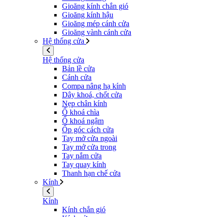
Gioăng kính chắn gió
Gioăng kính hậu
Gioăng mép cánh cửa
Gioăng vành cánh cửa
Hệ thống cửa
Hệ thống cửa
Bản lề cửa
Cánh cửa
Compa nâng hạ kính
Dây khoá, chốt cửa
Nẹp chân kính
Ổ khoá chìa
Ổ khoá ngậm
Ốp góc cách cửa
Tay mở cửa ngoài
Tay mở cửa trong
Tay nắm cửa
Tay quay kính
Thanh hạn chế cửa
Kính
Kính
Kính chắn gió