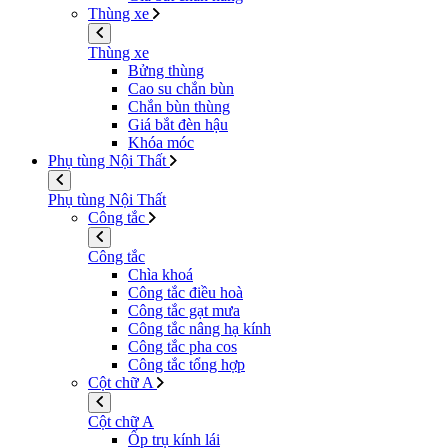
Thùng xe
Thùng xe
Bửng thùng
Cao su chắn bùn
Chắn bùn thùng
Giá bắt đèn hậu
Khóa móc
Phụ tùng Nội Thất
Phụ tùng Nội Thất
Công tắc
Công tắc
Chìa khoá
Công tắc điều hoà
Công tắc gạt mưa
Công tắc nâng hạ kính
Công tắc pha cos
Công tắc tổng hợp
Cột chữ A
Cột chữ A
Ốp trụ kính lái