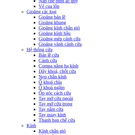
Nắp che bình ắc quy
Vè cua lốp
Gioăng các loại
Gioăng bản lề
Gioăng khung
Gioăng kính chắn gió
Gioăng kính hậu
Gioăng mép cánh cửa
Gioăng vành cánh cửa
Hệ thống cửa
Bản lề cửa
Cánh cửa
Compa nâng hạ kính
Dây khoá, chốt cửa
Nẹp chân kính
Ổ khoá chìa
Ổ khoá ngậm
Ốp góc cách cửa
Tay mở cửa ngoài
Tay mở cửa trong
Tay nắm cửa
Tay quay kính
Thanh hạn chế cửa
Kính
Kính chắn gió