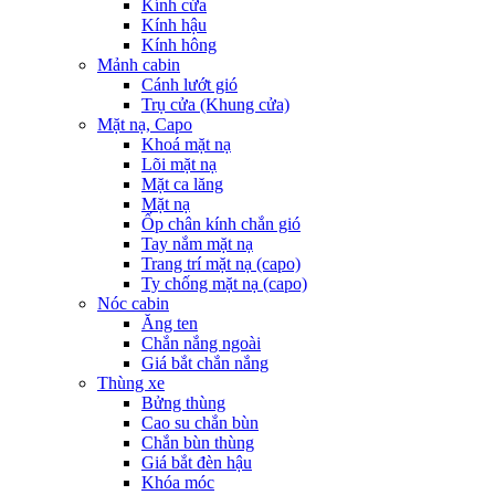
Kính cửa
Kính hậu
Kính hông
Mảnh cabin
Cánh lướt gió
Trụ cửa (Khung cửa)
Mặt nạ, Capo
Khoá mặt nạ
Lõi mặt nạ
Mặt ca lăng
Mặt nạ
Ốp chân kính chắn gió
Tay nắm mặt nạ
Trang trí mặt nạ (capo)
Ty chống mặt nạ (capo)
Nóc cabin
Ăng ten
Chắn nắng ngoài
Giá bắt chắn nắng
Thùng xe
Bửng thùng
Cao su chắn bùn
Chắn bùn thùng
Giá bắt đèn hậu
Khóa móc