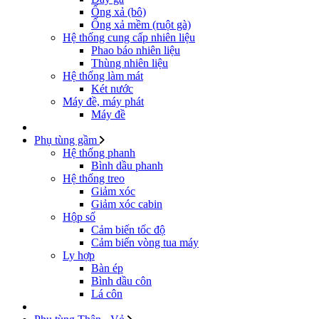
Ống xả (bô)
Ống xả mềm (ruột gà)
Hệ thống cung cấp nhiên liệu
Phao báo nhiên liệu
Thùng nhiên liệu
Hệ thống làm mát
Két nước
Máy đề, máy phát
Máy đề
Phụ tùng gầm
Hệ thống phanh
Bình dầu phanh
Hệ thống treo
Giảm xóc
Giảm xóc cabin
Hộp số
Cảm biến tốc độ
Cảm biến vòng tua máy
Ly hợp
Bàn ép
Bình dầu côn
Lá côn