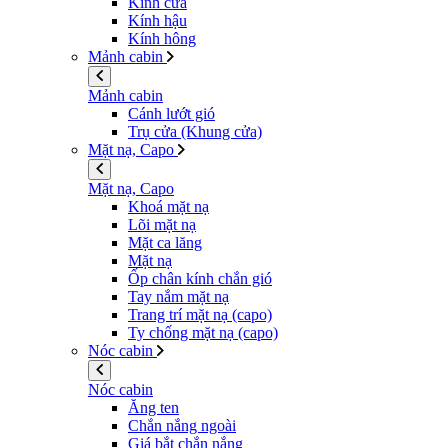
Kính cửa
Kính hậu
Kính hông
Mảnh cabin
Mảnh cabin
Cánh lướt gió
Trụ cửa (Khung cửa)
Mặt nạ, Capo
Mặt nạ, Capo
Khoá mặt nạ
Lõi mặt nạ
Mặt ca lăng
Mặt nạ
Ốp chân kính chắn gió
Tay nắm mặt nạ
Trang trí mặt nạ (capo)
Ty chống mặt nạ (capo)
Nóc cabin
Nóc cabin
Ăng ten
Chắn nắng ngoài
Giá bắt chắn nắng