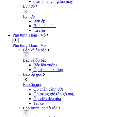
Cảm biến vòng tua máy
Ly hợp
Ly hợp
Bàn ép
Bình dầu côn
Lá côn
Phụ tùng Thân - Vỏ
Phụ tùng Thân - Vỏ
Bậc và ốp bậc
Bậc và ốp bậc
Bậc lên xuống
Ốp bậc lên xuống
Bao ốp góc
Bao ốp góc
Ốp chân cánh cửa
Ốp mang gió (ốp gò má)
Ốp viền đèn pha
Tai xe
Cản trước, ba đờ sốc