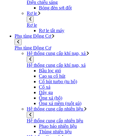
Điện chiếu sáng
Bóng đèn sợi đốt
Rơ le
Rơ le
Rơ le tắt máy
Phụ tùng Động Cơ
Phụ tùng Động Cơ
Hệ thống cung cấp khí nạp, xả
Hệ thống cung cấp khí nạp, xả
Bầu lọc gió
Cao su cổ hút
Cổ hút turbo (tu bô)
Cổ xả
Dây ga
Ống xả (bô)
Ống xả mềm (ruột gà)
Hệ thống cung cấp nhiên liệu
Hệ thống cung cấp nhiên liệu
Phao báo nhiên liệu
Thùng nhiên liệu