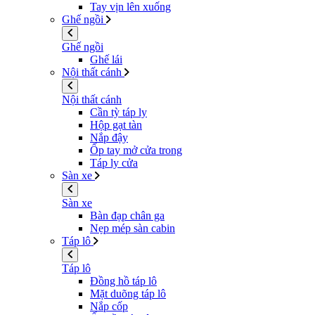
Tay vịn lên xuống
Ghế ngồi
Ghế ngồi
Ghế lái
Nội thất cánh
Nội thất cánh
Cần tỳ táp ly
Hộp gạt tàn
Nắp đậy
Ốp tay mở cửa trong
Táp ly cửa
Sàn xe
Sàn xe
Bàn đạp chân ga
Nẹp mép sàn cabin
Táp lô
Táp lô
Đồng hồ táp lô
Mặt duõng táp lô
Nắp cốp