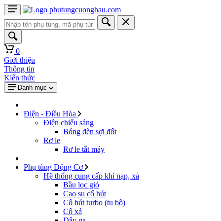
0
Giới thiệu
Thông tin
Kiến thức
Danh mục
Điện - Điều Hòa
Điện chiếu sáng
Bóng đèn sợi đốt
Rơ le
Rơ le tắt máy
Phụ tùng Động Cơ
Hệ thống cung cấp khí nạp, xả
Bầu lọc gió
Cao su cổ hút
Cổ hút turbo (tu bô)
Cổ xả
Dây ga