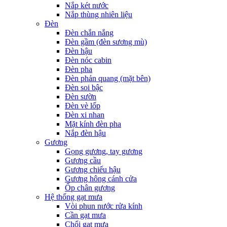
Nắp két nước
Nắp thùng nhiên liệu
Đèn
Đèn chắn nắng
Đèn gầm (đèn sương mù)
Đèn hậu
Đèn nóc cabin
Đèn pha
Đèn phản quang (mặt bên)
Đèn soi bậc
Đèn sườn
Đèn vè lốp
Đèn xi nhan
Mặt kính đèn pha
Nắp đèn hậu
Gương
Gọng gương, tay gương
Gương cầu
Gương chiếu hậu
Gương hông cánh cửa
Ốp chân gương
Hệ thống gạt mưa
Vòi phun nước rửa kính
Cần gạt mưa
Chổi gạt mưa