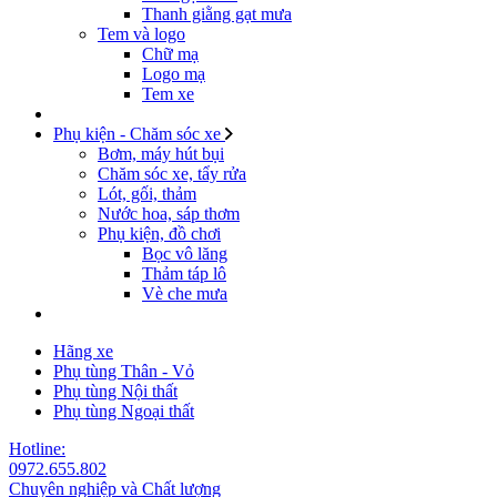
Thanh giằng gạt mưa
Tem và logo
Chữ mạ
Logo mạ
Tem xe
Phụ kiện - Chăm sóc xe
Bơm, máy hút bụi
Chăm sóc xe, tẩy rửa
Lót, gối, thảm
Nước hoa, sáp thơm
Phụ kiện, đồ chơi
Bọc vô lăng
Thảm táp lô
Vè che mưa
Hãng xe
Phụ tùng Thân - Vỏ
Phụ tùng Nội thất
Phụ tùng Ngoại thất
Hotline:
0972.655.802
Chuyên nghiệp và Chất lượng