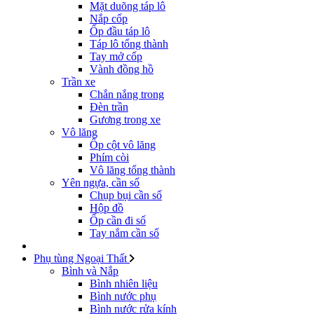
Mặt duõng táp lô
Nắp cốp
Ốp đầu táp lô
Táp lô tổng thành
Tay mở cốp
Vành đồng hồ
Trần xe
Chắn nắng trong
Đèn trần
Gương trong xe
Vô lăng
Ốp cột vô lăng
Phím còi
Vô lăng tổng thành
Yên ngựa, cần số
Chụp bụi cần số
Hộp đồ
Ốp cần đi số
Tay nắm cần số
Phụ tùng Ngoại Thất
Bình và Nắp
Bình nhiên liệu
Bình nước phụ
Bình nước rửa kính