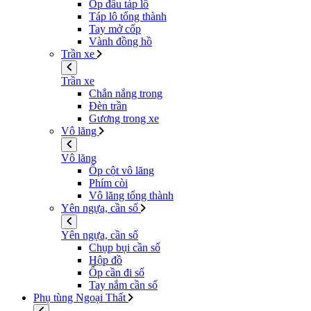
Ốp đầu táp lô
Táp lô tổng thành
Tay mở cốp
Vành đồng hồ
Trần xe
Trần xe
Chắn nắng trong
Đèn trần
Gương trong xe
Vô lăng
Vô lăng
Ốp cột vô lăng
Phím còi
Vô lăng tổng thành
Yên ngựa, cần số
Yên ngựa, cần số
Chụp bụi cần số
Hộp đồ
Ốp cần đi số
Tay nắm cần số
Phụ tùng Ngoại Thất