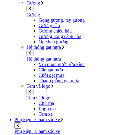
Gương
Gương
Gọng gương, tay gương
Gương cầu
Gương chiếu hậu
Gương hông cánh cửa
Ốp chân gương
Hệ thống gạt mưa
Hệ thống gạt mưa
Vòi phun nước rửa kính
Cần gạt mưa
Chổi gạt mưa
Thanh giằng gạt mưa
Tem và logo
Tem và logo
Chữ mạ
Logo mạ
Tem xe
Phụ kiện - Chăm sóc xe
Phụ kiện - Chăm sóc xe