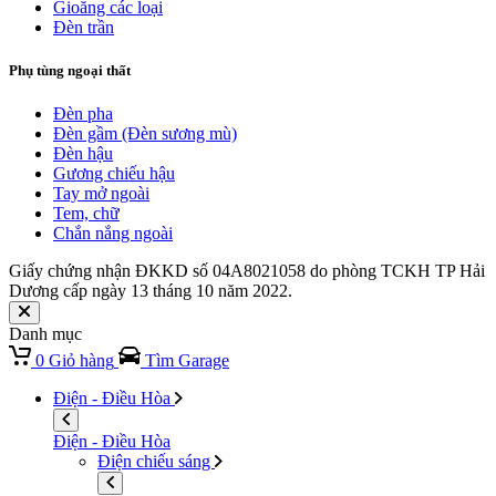
Gioăng các loại
Đèn trần
Phụ tùng ngoại thất
Đèn pha
Đèn gầm (Đèn sương mù)
Đèn hậu
Gương chiếu hậu
Tay mở ngoài
Tem, chữ
Chắn nắng ngoài
Giấy chứng nhận ĐKKD số 04A8021058 do phòng TCKH TP Hải
Dương cấp ngày 13 tháng 10 năm 2022.
Danh mục
0
Giỏ hàng
Tìm Garage
Điện - Điều Hòa
Điện - Điều Hòa
Điện chiếu sáng