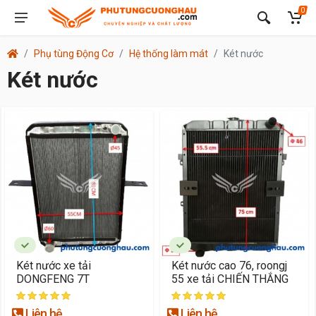
0
Phụ tùng Động Cơ
Hệ thống làm mát
Két nước
Két nước
Két nước xe tải
Két nước cao 76, roongj
DONGFENG 7T
55 xe tải CHIẾN THẮNG
Liên hệ
Liên hệ