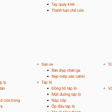
Tay quay kính
Thanh hạn chế cửa
Sàn xe
Tr
Bàn đạp chân ga
Nẹp mép sàn cabin
p ly
Táp lô
tàn
Đồng hồ táp lô
Vô
Mặt duõng táp lô
ở cửa trong
Nắp cốp
ửa
Ốp đầu táp lô