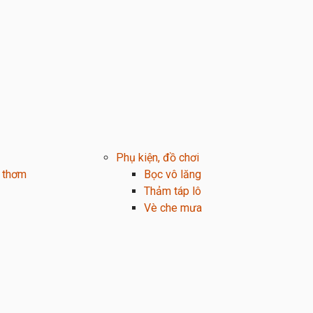
Phụ kiện, đồ chơi
 thơm
Bọc vô lăng
Thảm táp lô
Vè che mưa