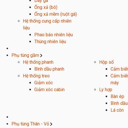
Dây ga
Ống xả (bô)
Ống xả mềm (ruột gà)
Hệ thống cung cấp nhiên
liệu
Phao báo nhiên liệu
Thùng nhiên liệu
Phụ tùng gầm
Hệ thống phanh
Hộp số
Bình dầu phanh
Cảm biến
Hệ thống treo
Cảm biến
Giảm xóc
máy
Giảm xóc cabin
Ly hợp
Bàn ép
Bình dầu
Lá côn
Phụ tùng Thân - Vỏ