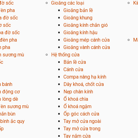
 đờ sốc
Gioăng các loại
Kí
đèn pha
Gioăng bản lề
a đờ sốc
Gioăng khung
ờ sốc
Gioăng kính chắn gió
ba đờ sốc
Gioăng kính hậu
í đèn pha
Gioăng mép cánh cửa
M
n pha
Gioăng vành cánh cửa
n sương mù
Hệ thống cửa
ốc
Bản lề cửa
Cánh cửa
Compa nâng hạ kính
n bánh
Dây khoá, chốt cửa
n động cơ
Nẹp chân kính
 lòng dè
Ổ khoá chìa
 đèn sương mù
Ổ khoá ngậm
hắn bùn
Ốp góc cách cửa
bình ắc quy
Tay mở cửa ngoài
ốp
Tay mở cửa trong
Tay nắm cửa