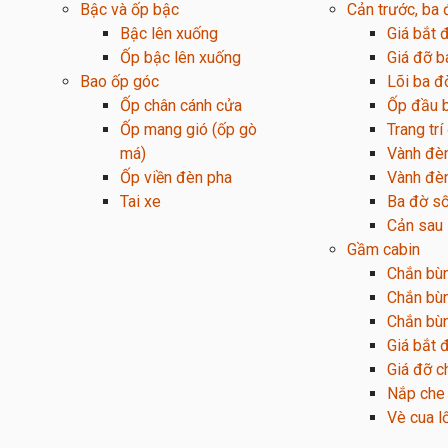
Bậc và ốp bậc
Cản trước, ba
Bậc lên xuống
Giá bắt 
Ốp bậc lên xuống
Giá đỡ b
Bao ốp góc
Lõi ba đ
Ốp chân cánh cửa
Ốp đầu 
Ốp mang gió (ốp gò
Trang tr
má)
Vành đè
Ốp viền đèn pha
Vành đè
Tai xe
Ba đờ s
Cản sau
Gầm cabin
Chắn bù
Chắn bù
Chắn bùn
Giá bắt
Giá đỡ c
Nắp che 
Vè cua l