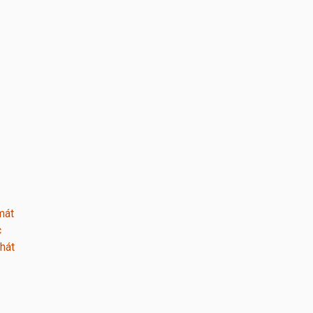
mát
c
hát