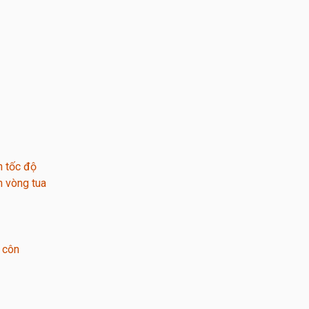
 tốc độ
 vòng tua
 côn