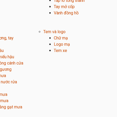
Táp lô tổng thành
Tay mở cốp
Vành đồng hồ
Tem và logo
ng, tay
Chữ mạ
Logo mạ
ầu
Tem xe
hiếu hậu
ông cánh cửa
 gương
mưa
 nước rửa
 mưa
t mưa
iằng gạt mưa