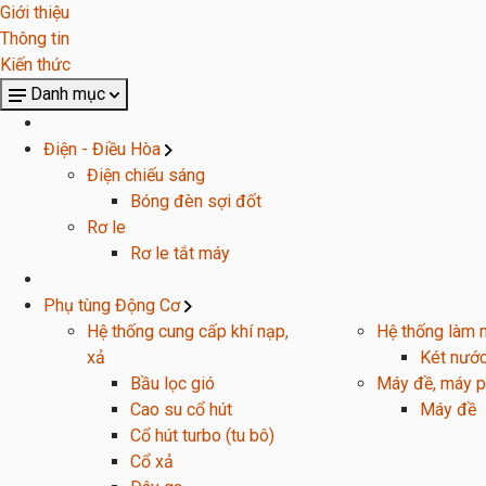
Giới thiệu
Thông tin
Kiến thức
Danh mục
Điện - Điều Hòa
Điện chiếu sáng
Bóng đèn sợi đốt
Rơ le
Rơ le tắt máy
Phụ tùng Động Cơ
Hệ thống cung cấp khí nạp,
Hệ thống làm 
xả
Két nướ
Bầu lọc gió
Máy đề, máy p
Cao su cổ hút
Máy đề
Cổ hút turbo (tu bô)
Cổ xả