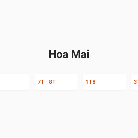
Hoa Mai
7T - 8T
1T8
3