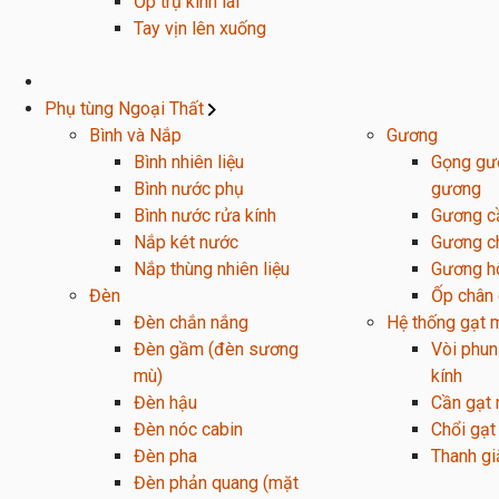
Ốp trụ kính lái
Tay vịn lên xuống
Phụ tùng Ngoại Thất
Bình và Nắp
Gương
Bình nhiên liệu
Gọng gươ
Bình nước phụ
gương
Bình nước rửa kính
Gương c
Nắp két nước
Gương c
Nắp thùng nhiên liệu
Gương h
Đèn
Ốp chân
Đèn chắn nắng
Hệ thống gạt 
Đèn gầm (đèn sương
Vòi phun
mù)
kính
Đèn hậu
Cần gạt
Đèn nóc cabin
Chổi gạ
Đèn pha
Thanh g
Đèn phản quang (mặt