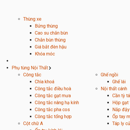
Thùng xe
Bửng thùng
Cao su chắn bùn
Chắn bùn thùng
Giá bắt đèn hậu
Khóa móc
Phụ tùng Nội Thất
Công tắc
Ghế ngồi
Chìa khoá
Ghế lái
Công tắc điều hoà
Nội thất cánh
Công tắc gạt mưa
Cần tỳ tá
Công tắc nâng hạ kính
Hộp gạt 
Công tắc pha cos
Nắp đậy
Công tắc tổng hợp
Ốp tay m
Cột chữ A
Táp ly c