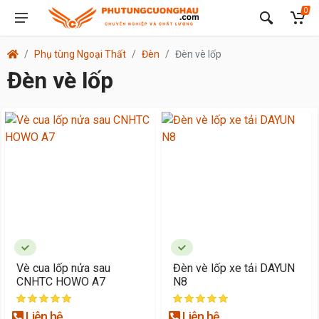
0
Phụ tùng Ngoại Thất
Đèn
Đèn vè lốp
Đèn vè lốp
Vè cua lốp nửa sau
Đèn vè lốp xe tải DAYUN
CNHTC HOWO A7
N8
Liên hệ
Liên hệ