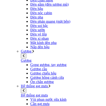
Đèn chắn nắng
Đèn gầm (đèn sương mù)
Đèn hậu
Đèn nóc cabin
Đèn pha
Đèn phản quang (mặt bên)
Đèn soi bậc
Đèn sườn
Đèn vè lốp
Đèn xi nhan
Mặt kính đèn pha
Nắp đèn hậu
Gương
Gương
Gọng gương, tay gương
Gương cầu
Gương chiếu hậu
Gương hông cánh cửa
Ốp chân gương
Hệ thống gạt mưa
Hệ thống gạt mưa
Vòi phun nước rửa kính
Cần gạt mưa