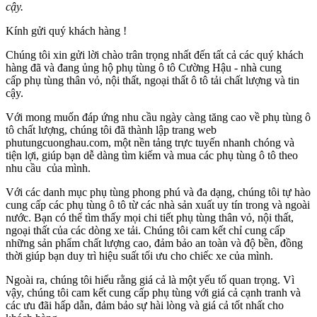
cậy.
Kính gửi quý khách hàng !
Chúng tôi xin gửi lời chào trân trọng nhất đến tất cả các quý khách
hàng đã và đang ủng hộ phụ tùng ô tô Cường Hậu - nhà cung
cấp phụ tùng thân vỏ, nội thất, ngoại thất ô tô tải chất lượng và tin
cậy.
Với mong muốn đáp ứng nhu cầu ngày càng tăng cao về phụ tùng ô
tô chất lượng, chúng tôi đã thành lập trang web
phutungcuonghau.com, một nền tảng trực tuyến nhanh chóng và
tiện lợi, giúp bạn dễ dàng tìm kiếm và mua các phụ tùng ô tô theo
nhu cầu của mình.
Với các danh mục phụ tùng phong phú và đa dạng, chúng tôi tự hào
cung cấp các phụ tùng ô tô từ các nhà sản xuất uy tín trong và ngoài
nước. Bạn có thể tìm thấy mọi chi tiết phụ tùng thân vỏ, nội thất,
ngoại thất của các dòng xe tải. Chúng tôi cam kết chỉ cung cấp
những sản phẩm chất lượng cao, đảm bảo an toàn và độ bền, đồng
thời giúp bạn duy trì hiệu suất tối ưu cho chiếc xe của mình.
Ngoài ra, chúng tôi hiểu rằng giá cả là một yếu tố quan trọng. Vì
vậy, chúng tôi cam kết cung cấp phụ tùng với giá cả cạnh tranh và
các ưu đãi hấp dẫn, đảm bảo sự hài lòng và giá cả tốt nhất cho