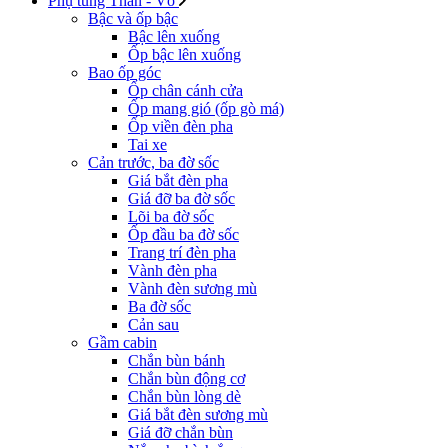
Phụ tùng Thân - Vỏ
Bậc và ốp bậc
Bậc lên xuống
Ốp bậc lên xuống
Bao ốp góc
Ốp chân cánh cửa
Ốp mang gió (ốp gò má)
Ốp viền đèn pha
Tai xe
Cản trước, ba đờ sốc
Giá bắt đèn pha
Giá đỡ ba đờ sốc
Lõi ba đờ sốc
Ốp đầu ba đờ sốc
Trang trí đèn pha
Vành đèn pha
Vành đèn sương mù
Ba đờ sốc
Cản sau
Gầm cabin
Chắn bùn bánh
Chắn bùn động cơ
Chắn bùn lòng dè
Giá bắt đèn sương mù
Giá đỡ chắn bùn