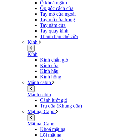
Ổ khoá ngậm
Ốp góc cách cửa
Tay mở cửa ngoài
Tay mở cửa trong
Tay nắm cửa
Tay quay kính
Thanh hạn chế cửa
Kính
Kính
Kính chắn gió
Kính cửa
Kính hậu
Kính hông
Mảnh cabin
Mảnh cabin
Cánh lướt gió
Trụ cửa (Khung cửa)
Mặt nạ, Capo
Mặt nạ, Capo
Khoá mặt nạ
Lõi mặt nạ