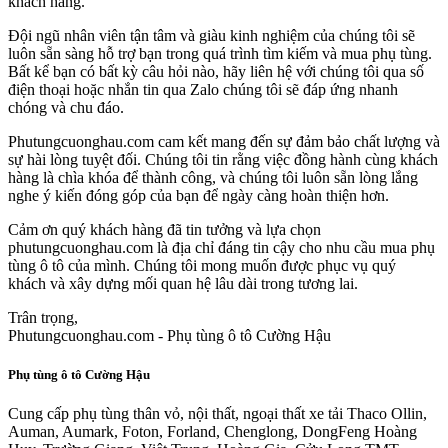
khách hàng.
Đội ngũ nhân viên tận tâm và giàu kinh nghiệm của chúng tôi sẽ
luôn sẵn sàng hỗ trợ bạn trong quá trình tìm kiếm và mua phụ tùng.
Bất kể bạn có bất kỳ câu hỏi nào, hãy liên hệ với chúng tôi qua số
điện thoại hoặc nhắn tin qua Zalo chúng tôi sẽ đáp ứng nhanh
chóng và chu đáo.
Phutungcuonghau.com cam kết mang đến sự đảm bảo chất lượng và
sự hài lòng tuyệt đối. Chúng tôi tin rằng việc đồng hành cùng khách
hàng là chìa khóa để thành công, và chúng tôi luôn sẵn lòng lắng
nghe ý kiến đóng góp của bạn để ngày càng hoàn thiện hơn.
Cảm ơn quý khách hàng đã tin tưởng và lựa chọn
phutungcuonghau.com là địa chỉ đáng tin cậy cho nhu cầu mua phụ
tùng ô tô của mình. Chúng tôi mong muốn được phục vụ quý
khách và xây dựng mối quan hệ lâu dài trong tương lai.
Trân trọng,
Phutungcuonghau.com - Phụ tùng ô tô Cường Hậu
Phụ tùng ô tô Cường Hậu
Cung cấp phụ tùng thân vỏ, nội thất, ngoại thất xe tải Thaco Ollin,
Auman, Aumark, Foton, Forland, Chenglong, DongFeng Hoàng