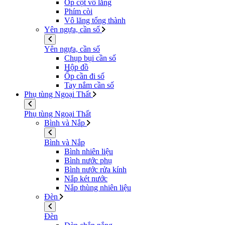
Ốp cột vô lăng
Phím còi
Vô lăng tổng thành
Yên ngựa, cần số
Yên ngựa, cần số
Chụp bụi cần số
Hộp đồ
Ốp cần đi số
Tay nắm cần số
Phụ tùng Ngoại Thất
Phụ tùng Ngoại Thất
Bình và Nắp
Bình và Nắp
Bình nhiên liệu
Bình nước phụ
Bình nước rửa kính
Nắp két nước
Nắp thùng nhiên liệu
Đèn
Đèn