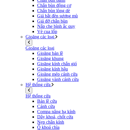
Chắn bùn bánh
Chắn bùn động cơ
Chắn bùn lòng dè
Giá bắt đèn sương mù
Giá đỡ chắn bùn
Nắp che bình ắc quy
Vè cua lốp
Gioăng các loại
Gioăng các loại
Gioăng bản lề
Gioăng khung
Gioăng kính chắn gió
Gioăng kính hậu
Gioăng mép cánh cửa
Gioăng vành cánh cửa
Hệ thống cửa
Hệ thống cửa
Bản lề cửa
Cánh cửa
Compa nâng hạ kính
Dây khoá, chốt cửa
Nẹp chân kính
Ổ khoá chìa