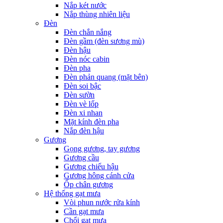
Nắp két nước
Nắp thùng nhiên liệu
Đèn
Đèn chắn nắng
Đèn gầm (đèn sương mù)
Đèn hậu
Đèn nóc cabin
Đèn pha
Đèn phản quang (mặt bên)
Đèn soi bậc
Đèn sườn
Đèn vè lốp
Đèn xi nhan
Mặt kính đèn pha
Nắp đèn hậu
Gương
Gọng gương, tay gương
Gương cầu
Gương chiếu hậu
Gương hông cánh cửa
Ốp chân gương
Hệ thống gạt mưa
Vòi phun nước rửa kính
Cần gạt mưa
Chổi gạt mưa