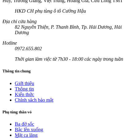
Huy, Trường Giang, Việt Trung, Hoàng Gia, Cửu Long TMT
HKD CH phụ tùng ô tô Cường Hậu
Địa chỉ cửa hàng
82 Nguyễn Thiện, P. Thanh Bình, Tp. Hải Dương, Hải
Dương
Hotline
0972.655.802
Thời gian làm việc từ 7h30 - 18:00 các ngày trong tuần
Thông tin chung
Giới thiệu
Thông tin
Kiến thức
Chính sách bảo mật
Phụ tùng thân vỏ
Ba đờ sốc
Bậc lên xuống
Mặt ca lăng