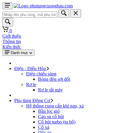
0
Giới thiệu
Thông tin
Kiến thức
Danh mục
Điện - Điều Hòa
Điện chiếu sáng
Bóng đèn sợi đốt
Rơ le
Rơ le tắt máy
Phụ tùng Động Cơ
Hệ thống cung cấp khí nạp, xả
Bầu lọc gió
Cao su cổ hút
Cổ hút turbo (tu bô)
Cổ xả
Dây ga