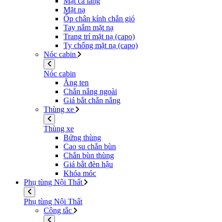
Mặt ca lăng
Mặt nạ
Ốp chân kính chắn gió
Tay nắm mặt nạ
Trang trí mặt nạ (capo)
Ty chống mặt nạ (capo)
Nóc cabin
Nóc cabin
Ăng ten
Chắn nắng ngoài
Giá bắt chắn nắng
Thùng xe
Thùng xe
Bửng thùng
Cao su chắn bùn
Chắn bùn thùng
Giá bắt đèn hậu
Khóa móc
Phụ tùng Nội Thất
Phụ tùng Nội Thất
Công tắc