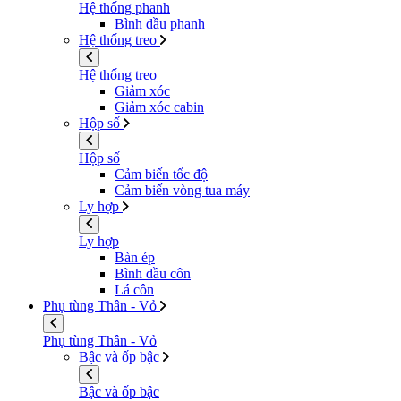
Hệ thống phanh
Bình dầu phanh
Hệ thống treo
Hệ thống treo
Giảm xóc
Giảm xóc cabin
Hộp số
Hộp số
Cảm biến tốc độ
Cảm biến vòng tua máy
Ly hợp
Ly hợp
Bàn ép
Bình dầu côn
Lá côn
Phụ tùng Thân - Vỏ
Phụ tùng Thân - Vỏ
Bậc và ốp bậc
Bậc và ốp bậc