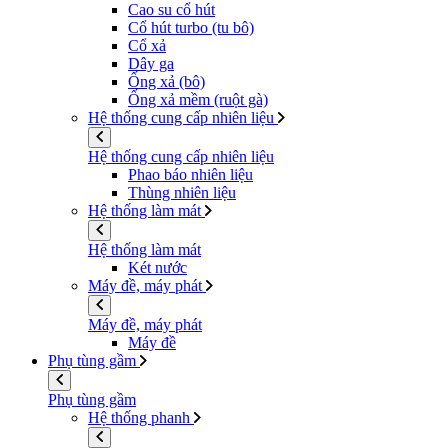
Cao su cổ hút
Cổ hút turbo (tu bô)
Cổ xả
Dây ga
Ống xả (bô)
Ống xả mềm (ruột gà)
Hệ thống cung cấp nhiên liệu
Hệ thống cung cấp nhiên liệu
Phao báo nhiên liệu
Thùng nhiên liệu
Hệ thống làm mát
Hệ thống làm mát
Két nước
Máy đề, máy phát
Máy đề, máy phát
Máy đề
Phụ tùng gầm
Phụ tùng gầm
Hệ thống phanh