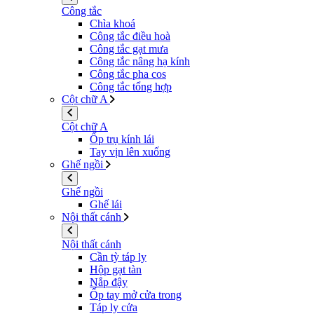
Công tắc
Chìa khoá
Công tắc điều hoà
Công tắc gạt mưa
Công tắc nâng hạ kính
Công tắc pha cos
Công tắc tổng hợp
Cột chữ A
Cột chữ A
Ốp trụ kính lái
Tay vịn lên xuống
Ghế ngồi
Ghế ngồi
Ghế lái
Nội thất cánh
Nội thất cánh
Cần tỳ táp ly
Hộp gạt tàn
Nắp đậy
Ốp tay mở cửa trong
Táp ly cửa