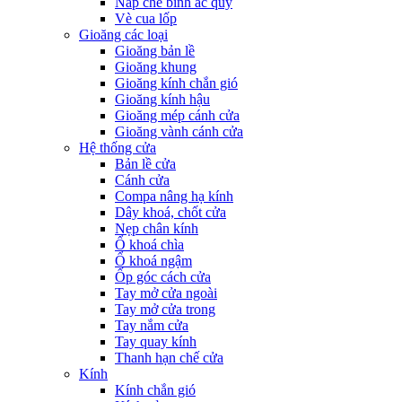
Nắp che bình ắc quy
Vè cua lốp
Gioăng các loại
Gioăng bản lề
Gioăng khung
Gioăng kính chắn gió
Gioăng kính hậu
Gioăng mép cánh cửa
Gioăng vành cánh cửa
Hệ thống cửa
Bản lề cửa
Cánh cửa
Compa nâng hạ kính
Dây khoá, chốt cửa
Nẹp chân kính
Ổ khoá chìa
Ổ khoá ngậm
Ốp góc cách cửa
Tay mở cửa ngoài
Tay mở cửa trong
Tay nắm cửa
Tay quay kính
Thanh hạn chế cửa
Kính
Kính chắn gió