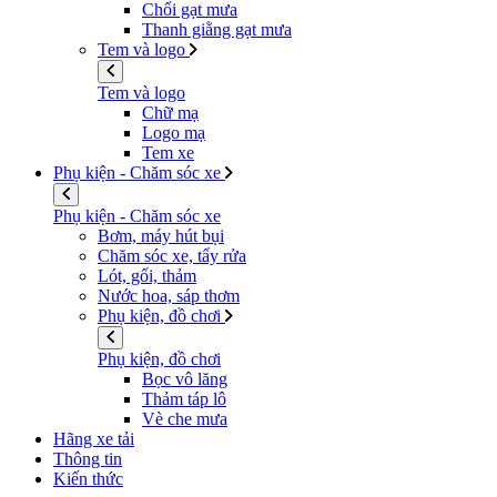
Chổi gạt mưa
Thanh giằng gạt mưa
Tem và logo
Tem và logo
Chữ mạ
Logo mạ
Tem xe
Phụ kiện - Chăm sóc xe
Phụ kiện - Chăm sóc xe
Bơm, máy hút bụi
Chăm sóc xe, tẩy rửa
Lót, gối, thảm
Nước hoa, sáp thơm
Phụ kiện, đồ chơi
Phụ kiện, đồ chơi
Bọc vô lăng
Thảm táp lô
Vè che mưa
Hãng xe tải
Thông tin
Kiến thức