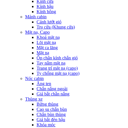
Kính cửa
Kính hậu
Kính hông
Mảnh cabin
Cánh lướt gió
Trụ cửa (Khung cửa)
Mặt nạ, Capo
Khoá mặt nạ
Lõi mặt nạ
Mặt ca lăng
Mặt nạ
Ốp chân kính chắn gió
Tay nắm mặt nạ
Trang trí mặt nạ (capo)
Ty chống mặt nạ (capo)
Nóc cabin
Ăng ten
Chắn nắng ngoài
Giá bắt chắn nắng
Thùng xe
Bửng thùng
Cao su chắn bùn
Chắn bùn thùng
Giá bắt đèn hậu
Khóa móc