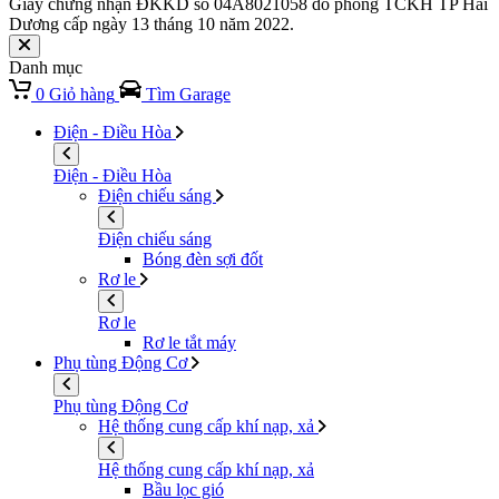
Giấy chứng nhận ĐKKD số 04A8021058 do phòng TCKH TP Hải
Dương cấp ngày 13 tháng 10 năm 2022.
Danh mục
0
Giỏ hàng
Tìm Garage
Điện - Điều Hòa
Điện - Điều Hòa
Điện chiếu sáng
Điện chiếu sáng
Bóng đèn sợi đốt
Rơ le
Rơ le
Rơ le tắt máy
Phụ tùng Động Cơ
Phụ tùng Động Cơ
Hệ thống cung cấp khí nạp, xả
Hệ thống cung cấp khí nạp, xả
Bầu lọc gió