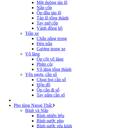
Mặt duõng táp lô
Nắp cốp
Ốp đầu táp lô
Táp lô tổng thành
Tay mở cốp
Vành đồng hồ
Trần xe
Chắn nắng trong
Đèn trần
Gương trong xe
Vô lăng
Ốp cột vô lăng
Phím còi
Vô lăng tổng thành
Yên ngựa, cần số
Chụp bụi cần số
Hộp đồ
Ốp cần đi số
Tay nắm cần số
Phụ tùng Ngoại Thất
Bình và Nắp
Bình nhiên liệu
Bình nước phụ
Bình nước rửa kính