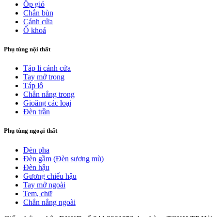
Ốp gió
Chắn bùn
Cánh cửa
Ổ khoá
Phụ tùng nội thất
Táp li cánh cửa
Tay mở trong
Táp lô
Chắn nắng trong
Gioăng các loại
Đèn trần
Phụ tùng ngoại thất
Đèn pha
Đèn gầm (Đèn sương mù)
Đèn hậu
Gương chiếu hậu
Tay mở ngoài
Tem, chữ
Chắn nắng ngoài