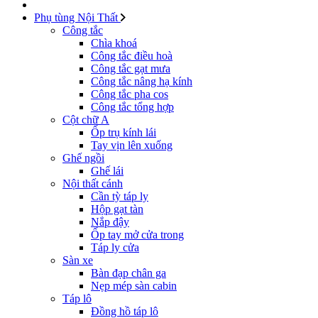
Phụ tùng Nội Thất
Công tắc
Chìa khoá
Công tắc điều hoà
Công tắc gạt mưa
Công tắc nâng hạ kính
Công tắc pha cos
Công tắc tổng hợp
Cột chữ A
Ốp trụ kính lái
Tay vịn lên xuống
Ghế ngồi
Ghế lái
Nội thất cánh
Cần tỳ táp ly
Hộp gạt tàn
Nắp đậy
Ốp tay mở cửa trong
Táp ly cửa
Sàn xe
Bàn đạp chân ga
Nẹp mép sàn cabin
Táp lô
Đồng hồ táp lô