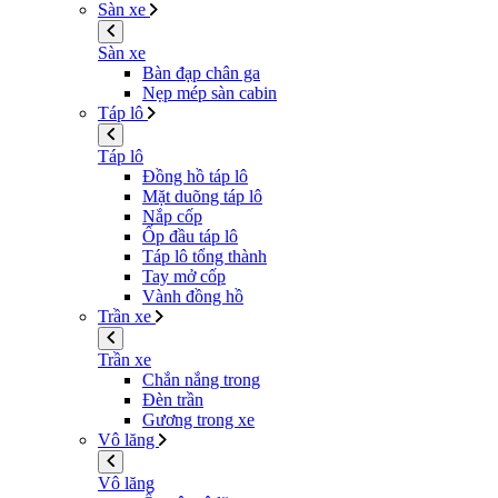
Sàn xe
Sàn xe
Bàn đạp chân ga
Nẹp mép sàn cabin
Táp lô
Táp lô
Đồng hồ táp lô
Mặt duõng táp lô
Nắp cốp
Ốp đầu táp lô
Táp lô tổng thành
Tay mở cốp
Vành đồng hồ
Trần xe
Trần xe
Chắn nắng trong
Đèn trần
Gương trong xe
Vô lăng
Vô lăng