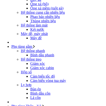
Ống xả (bô)
Ống xả mềm (ruột gà)
Hệ thống cung cấp nhiên liệu
Phao báo nhiên liệu
Thùng nhiên liệu
Hệ thống làm mát
Két nước
Máy đề, máy phát
Máy đề
Phụ tùng gầm
Hệ thống phanh
Bình dầu phanh
Hệ thống treo
Giảm xóc
Giảm xóc cabin
Hộp số
Cảm biến tốc độ
Cảm biến vòng tua máy
Ly hợp
Bàn ép
Bình dầu côn
Lá côn