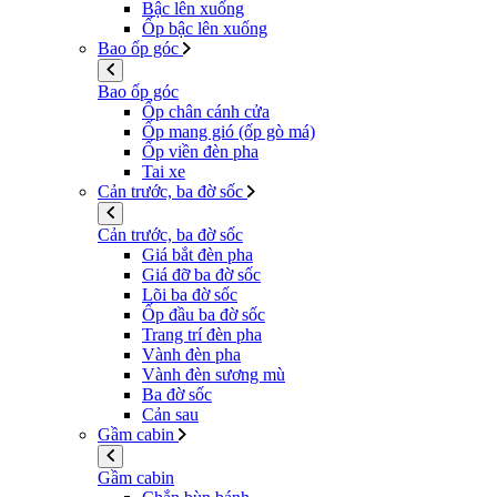
Bậc lên xuống
Ốp bậc lên xuống
Bao ốp góc
Bao ốp góc
Ốp chân cánh cửa
Ốp mang gió (ốp gò má)
Ốp viền đèn pha
Tai xe
Cản trước, ba đờ sốc
Cản trước, ba đờ sốc
Giá bắt đèn pha
Giá đỡ ba đờ sốc
Lõi ba đờ sốc
Ốp đầu ba đờ sốc
Trang trí đèn pha
Vành đèn pha
Vành đèn sương mù
Ba đờ sốc
Cản sau
Gầm cabin
Gầm cabin