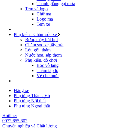
Thanh giằng gạt mưa
Tem và logo
Chữ mạ
Logo mạ
Tem xe
Phụ kiện - Chăm sóc xe
Bơm, máy hút bụi
Chăm sóc xe, tẩy rửa
Lót, gối, thảm
Nước hoa, sáp thơm
Phụ kiện, đồ chơi
Bọc vô lăng
Thảm táp lô
Vè che mưa
Hãng xe
Phụ tùng Thân - Vỏ
Phụ tùng Nội thất
Phụ tùng Ngoại thất
Hotline:
0972.655.802
Chuyên nghiệp và Chất lượng