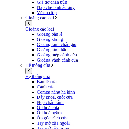
Giá đỡ chắn bùn
Nắp che bình ắc quy
Vè cua lốp
Gioăng các loại
Gioăng các loại
Gioăng bản lề
Gioăng khung
Gioăng kính chắn gió
Gioăng kính hậu
Gioăng mép cánh cửa
Gioăng vành cánh cửa
Hệ thống cửa
Hệ thống cửa
Bản lề cửa
Cánh cửa
Compa nâng hạ kính
Dây khoá, chốt cửa
Nẹp chân kính
Ổ khoá chìa
Ổ khoá ngậm
Ốp góc cách cửa
Tay mở cửa ngoài
Tay mở cửa trong