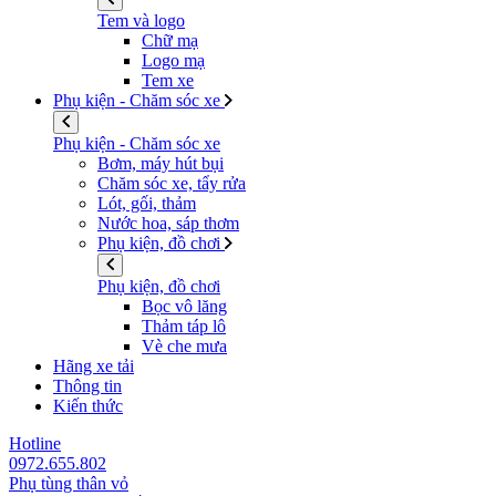
Tem và logo
Chữ mạ
Logo mạ
Tem xe
Phụ kiện - Chăm sóc xe
Phụ kiện - Chăm sóc xe
Bơm, máy hút bụi
Chăm sóc xe, tẩy rửa
Lót, gối, thảm
Nước hoa, sáp thơm
Phụ kiện, đồ chơi
Phụ kiện, đồ chơi
Bọc vô lăng
Thảm táp lô
Vè che mưa
Hãng xe tải
Thông tin
Kiến thức
Hotline
0972.655.802
Phụ tùng thân vỏ