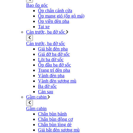
Bao ốp góc
Ốp chân cánh cửa
Ốp mang gió (ốp gò má)
Ốp viền đèn pha
Tai xe
Cản trước, ba đờ sốc
Cản trước, ba đờ sốc
Giá bắt đèn pha
Giá đỡ ba đờ sốc
Lõi ba đờ sốc
Ốp đầu ba đờ sốc
Trang trí đèn pha
Vành đèn pha
Vành đèn sương mù
Ba đờ sốc
Cản sau
Gầm cabin
Gầm cabin
Chắn bùn bánh
Chắn bùn động cơ
Chắn bùn lòng dè
Giá bắt đèn sương mù