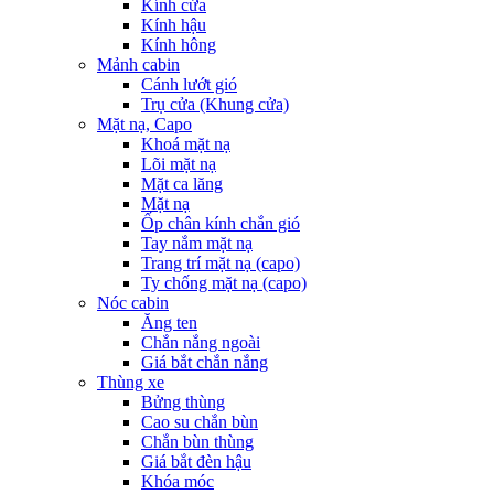
Kính cửa
Kính hậu
Kính hông
Mảnh cabin
Cánh lướt gió
Trụ cửa (Khung cửa)
Mặt nạ, Capo
Khoá mặt nạ
Lõi mặt nạ
Mặt ca lăng
Mặt nạ
Ốp chân kính chắn gió
Tay nắm mặt nạ
Trang trí mặt nạ (capo)
Ty chống mặt nạ (capo)
Nóc cabin
Ăng ten
Chắn nắng ngoài
Giá bắt chắn nắng
Thùng xe
Bửng thùng
Cao su chắn bùn
Chắn bùn thùng
Giá bắt đèn hậu
Khóa móc