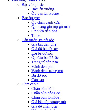
Phụ tùng Thân - Vỏ
Bậc và ốp bậc
Bậc lên xuống
Ốp bậc lên xuống
Bao ốp góc
Ốp chân cánh cửa
Ốp mang gió (ốp gò má)
Ốp viền đèn pha
Tai xe
Cản trước, ba đờ sốc
Giá bắt đèn pha
Giá đỡ ba đờ sốc
Lõi ba đờ sốc
Ốp đầu ba đờ sốc
Trang trí đèn pha
Vành đèn pha
Vành đèn sương mù
Ba đờ sốc
Cản sau
Gầm cabin
Chắn bùn bánh
Chắn bùn động cơ
Chắn bùn lòng dè
Giá bắt đèn sương mù
Giá đỡ chắn bùn