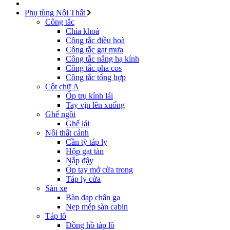
Phụ tùng Nội Thất
Công tắc
Chìa khoá
Công tắc điều hoà
Công tắc gạt mưa
Công tắc nâng hạ kính
Công tắc pha cos
Công tắc tổng hợp
Cột chữ A
Ốp trụ kính lái
Tay vịn lên xuống
Ghế ngồi
Ghế lái
Nội thất cánh
Cần tỳ táp ly
Hộp gạt tàn
Nắp đậy
Ốp tay mở cửa trong
Táp ly cửa
Sàn xe
Bàn đạp chân ga
Nẹp mép sàn cabin
Táp lô
Đồng hồ táp lô