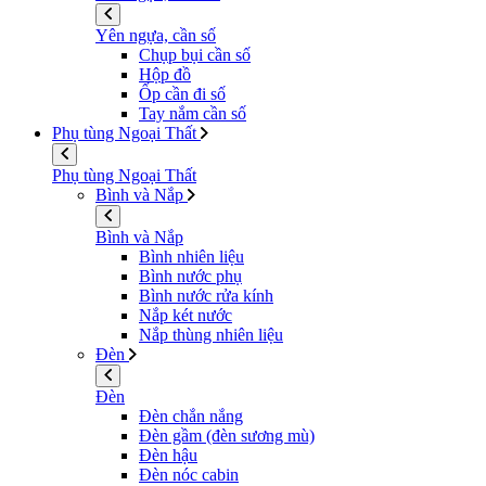
Yên ngựa, cần số
Chụp bụi cần số
Hộp đồ
Ốp cần đi số
Tay nắm cần số
Phụ tùng Ngoại Thất
Phụ tùng Ngoại Thất
Bình và Nắp
Bình và Nắp
Bình nhiên liệu
Bình nước phụ
Bình nước rửa kính
Nắp két nước
Nắp thùng nhiên liệu
Đèn
Đèn
Đèn chắn nắng
Đèn gầm (đèn sương mù)
Đèn hậu
Đèn nóc cabin