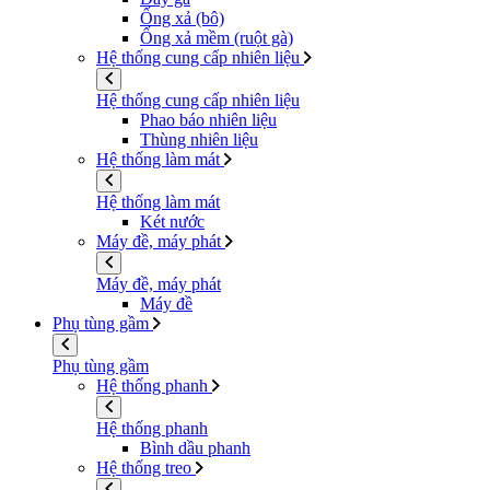
Ống xả (bô)
Ống xả mềm (ruột gà)
Hệ thống cung cấp nhiên liệu
Hệ thống cung cấp nhiên liệu
Phao báo nhiên liệu
Thùng nhiên liệu
Hệ thống làm mát
Hệ thống làm mát
Két nước
Máy đề, máy phát
Máy đề, máy phát
Máy đề
Phụ tùng gầm
Phụ tùng gầm
Hệ thống phanh
Hệ thống phanh
Bình dầu phanh
Hệ thống treo