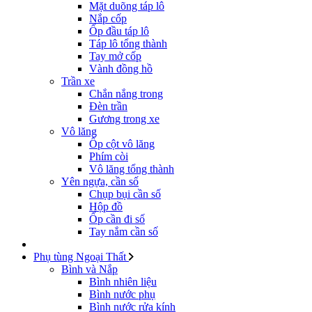
Mặt duõng táp lô
Nắp cốp
Ốp đầu táp lô
Táp lô tổng thành
Tay mở cốp
Vành đồng hồ
Trần xe
Chắn nắng trong
Đèn trần
Gương trong xe
Vô lăng
Ốp cột vô lăng
Phím còi
Vô lăng tổng thành
Yên ngựa, cần số
Chụp bụi cần số
Hộp đồ
Ốp cần đi số
Tay nắm cần số
Phụ tùng Ngoại Thất
Bình và Nắp
Bình nhiên liệu
Bình nước phụ
Bình nước rửa kính