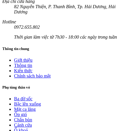
Địa chỉ cửa hàng
82 Nguyễn Thiện, P. Thanh Bình, Tp. Hải Dương, Hải
Dương
Hotline
0972.655.802
Thời gian làm việc từ 7h30 - 18:00 các ngày trong tuần
Thông tin chung
Giới thiệu
Thông tin
Kiến thức
Chính sách bảo mật
Phụ tùng thân vỏ
Ba đờ sốc
Bậc lên xuống
Mặt ca lăng
Ốp gió
Chắn bùn
Cánh cửa
Ổ khoá