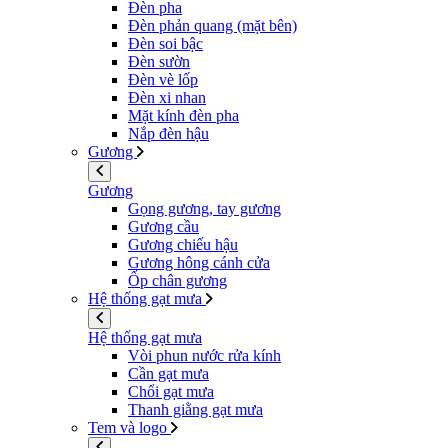
Đèn pha
Đèn phản quang (mặt bên)
Đèn soi bậc
Đèn sườn
Đèn vè lốp
Đèn xi nhan
Mặt kính đèn pha
Nắp đèn hậu
Gương
Gương
Gọng gương, tay gương
Gương cầu
Gương chiếu hậu
Gương hông cánh cửa
Ốp chân gương
Hệ thống gạt mưa
Hệ thống gạt mưa
Vòi phun nước rửa kính
Cần gạt mưa
Chổi gạt mưa
Thanh giằng gạt mưa
Tem và logo