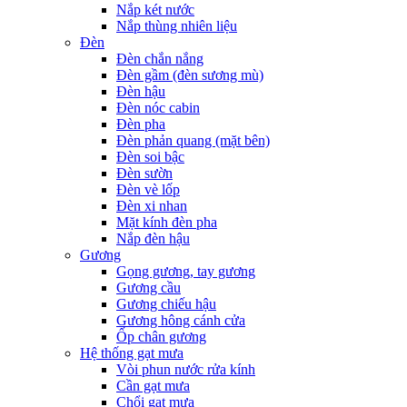
Nắp két nước
Nắp thùng nhiên liệu
Đèn
Đèn chắn nắng
Đèn gầm (đèn sương mù)
Đèn hậu
Đèn nóc cabin
Đèn pha
Đèn phản quang (mặt bên)
Đèn soi bậc
Đèn sườn
Đèn vè lốp
Đèn xi nhan
Mặt kính đèn pha
Nắp đèn hậu
Gương
Gọng gương, tay gương
Gương cầu
Gương chiếu hậu
Gương hông cánh cửa
Ốp chân gương
Hệ thống gạt mưa
Vòi phun nước rửa kính
Cần gạt mưa
Chổi gạt mưa