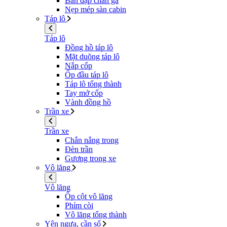
Bàn đạp chân ga
Nẹp mép sàn cabin
Táp lô
Táp lô
Đồng hồ táp lô
Mặt duõng táp lô
Nắp cốp
Ốp đầu táp lô
Táp lô tổng thành
Tay mở cốp
Vành đồng hồ
Trần xe
Trần xe
Chắn nắng trong
Đèn trần
Gương trong xe
Vô lăng
Vô lăng
Ốp cột vô lăng
Phím còi
Vô lăng tổng thành
Yên ngựa, cần số