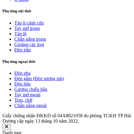
Phụ tùng nội thất
Táp li cánh cửa
Tay mở trong
Táp lô
Chắn nắng trong
Gioăng các loại
Đèn trần
Phụ tùng ngoại thất
Đèn pha
Đèn gầm (Đèn sương mù)
Đèn hậu
Gương chiếu hậu
Tay mở ngoài
Tem, chữ
Chắn nắng ngoài
Giấy chứng nhận ĐKKD số 04A8021058 do phòng TCKH TP Hải
Dương cấp ngày 13 tháng 10 năm 2022.
Danh mục