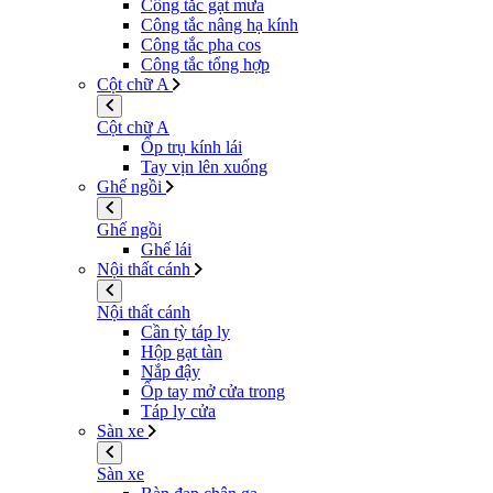
Công tắc gạt mưa
Công tắc nâng hạ kính
Công tắc pha cos
Công tắc tổng hợp
Cột chữ A
Cột chữ A
Ốp trụ kính lái
Tay vịn lên xuống
Ghế ngồi
Ghế ngồi
Ghế lái
Nội thất cánh
Nội thất cánh
Cần tỳ táp ly
Hộp gạt tàn
Nắp đậy
Ốp tay mở cửa trong
Táp ly cửa
Sàn xe
Sàn xe