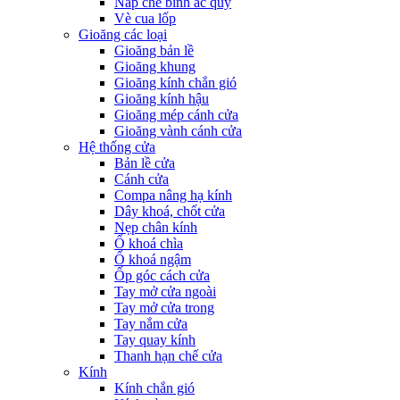
Nắp che bình ắc quy
Vè cua lốp
Gioăng các loại
Gioăng bản lề
Gioăng khung
Gioăng kính chắn gió
Gioăng kính hậu
Gioăng mép cánh cửa
Gioăng vành cánh cửa
Hệ thống cửa
Bản lề cửa
Cánh cửa
Compa nâng hạ kính
Dây khoá, chốt cửa
Nẹp chân kính
Ổ khoá chìa
Ổ khoá ngậm
Ốp góc cách cửa
Tay mở cửa ngoài
Tay mở cửa trong
Tay nắm cửa
Tay quay kính
Thanh hạn chế cửa
Kính
Kính chắn gió