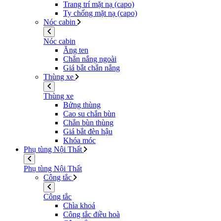
Trang trí mặt nạ (capo)
Ty chống mặt nạ (capo)
Nóc cabin
Nóc cabin
Ăng ten
Chắn nắng ngoài
Giá bắt chắn nắng
Thùng xe
Thùng xe
Bửng thùng
Cao su chắn bùn
Chắn bùn thùng
Giá bắt đèn hậu
Khóa móc
Phụ tùng Nội Thất
Phụ tùng Nội Thất
Công tắc
Công tắc
Chìa khoá
Công tắc điều hoà