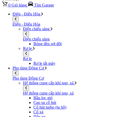
0
Giỏ hàng
Tìm Garage
Điện - Điều Hòa
Điện - Điều Hòa
Điện chiếu sáng
Điện chiếu sáng
Bóng đèn sợi đốt
Rơ le
Rơ le
Rơ le tắt máy
Phụ tùng Động Cơ
Phụ tùng Động Cơ
Hệ thống cung cấp khí nạp, xả
Hệ thống cung cấp khí nạp, xả
Bầu lọc gió
Cao su cổ hút
Cổ hút turbo (tu bô)
Cổ xả
Dây ga