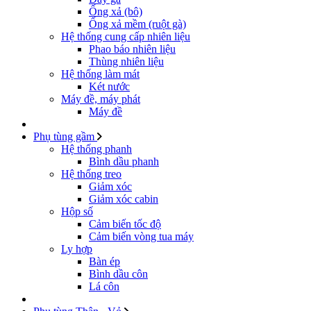
Ống xả (bô)
Ống xả mềm (ruột gà)
Hệ thống cung cấp nhiên liệu
Phao báo nhiên liệu
Thùng nhiên liệu
Hệ thống làm mát
Két nước
Máy đề, máy phát
Máy đề
Phụ tùng gầm
Hệ thống phanh
Bình dầu phanh
Hệ thống treo
Giảm xóc
Giảm xóc cabin
Hộp số
Cảm biến tốc độ
Cảm biến vòng tua máy
Ly hợp
Bàn ép
Bình dầu côn
Lá côn