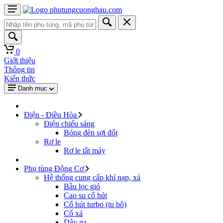
0
Giới thiệu
Thông tin
Kiến thức
Danh mục
Điện - Điều Hòa
Điện chiếu sáng
Bóng đèn sợi đốt
Rơ le
Rơ le tắt máy
Phụ tùng Động Cơ
Hệ thống cung cấp khí nạp, xả
Bầu lọc gió
Cao su cổ hút
Cổ hút turbo (tu bô)
Cổ xả
Dây ga