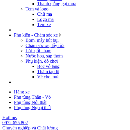
Thanh giằng gạt mưa
Tem và logo
Chữ mạ
Logo mạ
Tem xe
Phụ kiện - Chăm sóc xe
Bơm, máy hút bụi
Chăm sóc xe, tẩy rửa
Lót, gối, thảm
Nước hoa, sáp thơm
Phụ kiện, đồ chơi
Bọc vô lăng
Thảm táp lô
Vè che mưa
Hãng xe
Phụ tùng Thân - Vỏ
Phụ tùng Nội thất
Phụ tùng Ngoại thất
Hotline:
0972.655.802
Chuyên nghiệp và Chất lượng