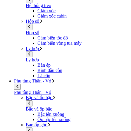
Hệ thống treo
Giảm xóc
Giảm xóc cabin
Hộp số
Hộp số
Cảm biến tốc độ
Cảm biến vòng tua máy
Ly hợp
Ly hợp
Bàn ép
Bình dầu côn
Lá côn
Phụ tùng Thân - Vỏ
Phụ tùng Thân - Vỏ
Bậc và ốp bậc
Bậc và ốp bậc
Bậc lên xuống
Ốp bậc lên xuống
Bao ốp góc