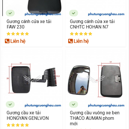
Gương cánh cửa xe tải
Gương cánh cửa xe tải
FAW 230
CNHTC HOHAN N7
Liên hệ
Liên hệ
Gương cầu xe tải
Gương cầu vuông xe ben
HONGYAN GENLVON
THACO AUMAN phom
mới