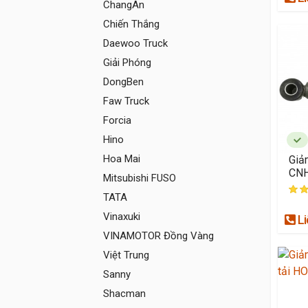
ChangAn
Chiến Thắng
Daewoo Truck
Giải Phóng
DongBen
Faw Truck
Forcia
Hino
Hoa Mai
Giả
CN
Mitsubishi FUSO
TATA
Vinaxuki
Li
VINAMOTOR Đồng Vàng
Việt Trung
Sanny
Shacman