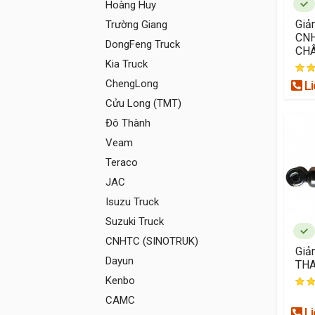
Hoàng Huy
Giả
Trường Giang
CN
DongFeng Truck
CH
Kia Truck
ChengLong
Li
Cửu Long (TMT)
Đô Thành
Veam
Teraco
JAC
Isuzu Truck
Suzuki Truck
CNHTC (SINOTRUK)
Giả
Dayun
TH
Kenbo
CAMC
Li