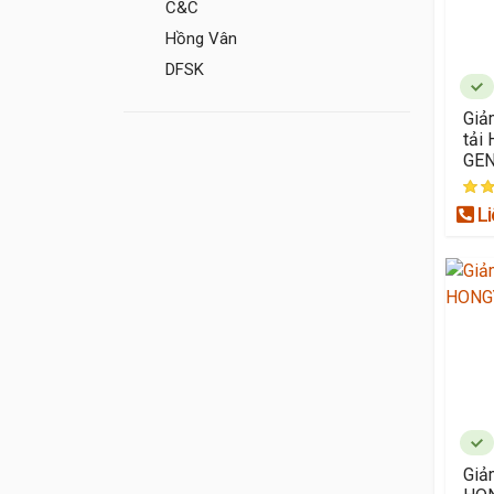
C&C
Hồng Vân
DFSK
Giả
tải
GE
Li
Giả