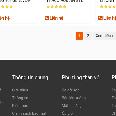
NGYAN GENLVON
THACO AUMAN GTL
tải CNH
ên hệ
Liên hệ
Liên h
1
2
Xem tiếp »
Thông tin chung
Phụ tùng thân vỏ
P
ải
Giới thiệu
Ba đờ sốc
Tá
Thông tin
Bậc lên xuống
Ta
ệt
Kiến thức
Mặt ca lăng
Tá
Chính sách bảo mật
Ốp gió
Ch