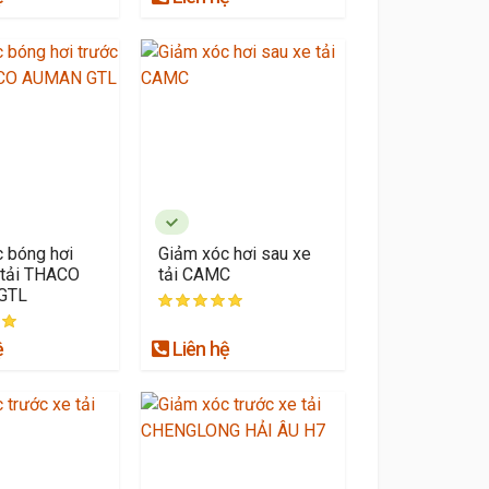
 bóng hơi
Giảm xóc hơi sau xe
 tải THACO
tải CAMC
GTL
ệ
Liên hệ