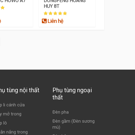
TC HOWO A7
DONGFENG HOÀNG
HUY 8T
ệ
Liên hệ
hụ tùng nội thất
Phụ tùng ngoại
thất
p li cánh cửa
Đèn pha
y mở trong
Đèn gầm (Đèn sương
p lô
mù)
ắn nắng trong