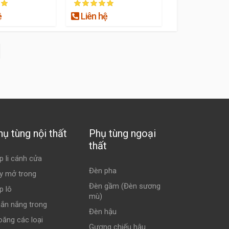
ệ
Liên hệ
hụ tùng nội thất
Phụ tùng ngoại
thất
p li cánh cửa
Đèn pha
y mở trong
Đèn gầm (Đèn sương
p lô
mù)
ắn nắng trong
Đèn hậu
oăng các loại
Gương chiếu hậu