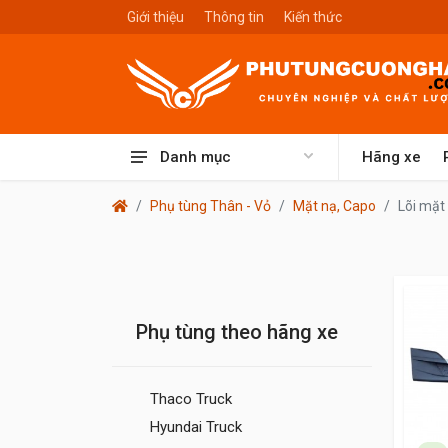
Giới thiệu
Thông tin
Kiến thức
Danh mục
Hãng xe
Phụ tùng Thân - Vỏ
Mặt nạ, Capo
Lõi mặt
Phụ tùng theo hãng xe
Thaco Truck
Hyundai Truck