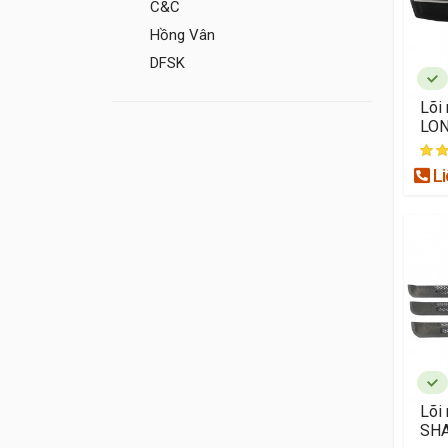
C&C
Hồng Vân
DFSK
Lõi
LON
Li
Lõi 
SH