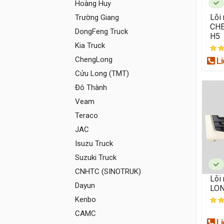
Hoàng Huy
Lõi 
Trường Giang
CHE
DongFeng Truck
H5
Kia Truck
ChengLong
Li
Cửu Long (TMT)
Đô Thành
Veam
Teraco
JAC
Isuzu Truck
Suzuki Truck
CNHTC (SINOTRUK)
Lõi
Dayun
LON
Kenbo
CAMC
Li