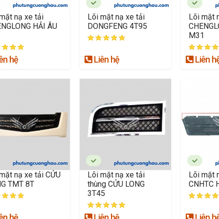
mặt nạ xe tải
Lõi mặt nạ xe tải
Lõi mặt n
NGLONG HẢI ÂU
DONGFENG 4T95
CHENGL
M31
ên hệ
Liên hệ
Liên h
 mặt nạ xe tải CỬU
Lõi mặt nạ xe tải
Lõi mặt n
G TMT 8T
thùng CỬU LONG
CNHTC 
3T45
ên hệ
Liên hệ
Liên h