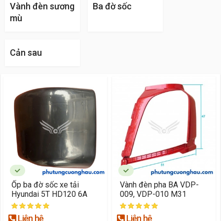
Vành đèn sương
Ba đờ sốc
mù
Cản sau
Ốp ba đờ sốc xe tải
Vành đèn pha BA VDP-
Hyundai 5T HD120 6A
009, VDP-010 M31
Liên hệ
Liên hệ