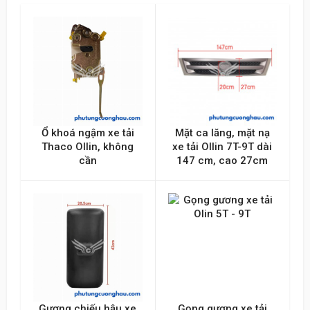
Nội dung
Ổ khoá ngậm xe tải
Mặt ca lăng, mặt nạ
Thaco Ollin, không
xe tải Ollin 7T-9T dài
Gửi lên
cần
147 cm, cao 27cm
Gương chiếu hậu xe
Gọng gương xe tải