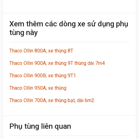
Khách
Xem thêm các dòng xe sử dụng phụ
09:30 20/06/2023
tùng này
Nhân viên nhiệt tình, giao hàng nhanh
Thaco Ollin 800A, xe thùng 8T
Viết đánh giá
Thaco Ollin 900A, xe thùng 9T thùng dài 7m4
Thaco Ollin 900B, xe thùng 9T1
Điểm đánh giá
Thaco Ollin 950A, xe thùng
Thaco Ollin 700A, xe thùng bạt, dài 6m2
Tên của bạn
Phụ tùng liên quan
Emai hoặc Số điện thoại