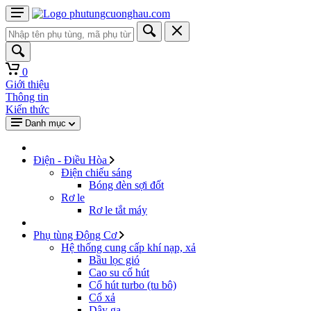
0
Giới thiệu
Thông tin
Kiến thức
Danh mục
Điện - Điều Hòa
Điện chiếu sáng
Bóng đèn sợi đốt
Rơ le
Rơ le tắt máy
Phụ tùng Động Cơ
Hệ thống cung cấp khí nạp, xả
Bầu lọc gió
Cao su cổ hút
Cổ hút turbo (tu bô)
Cổ xả
Dây ga