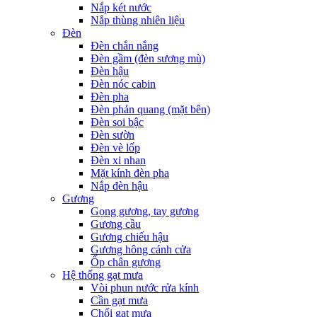
Nắp két nước
Nắp thùng nhiên liệu
Đèn
Đèn chắn nắng
Đèn gầm (đèn sương mù)
Đèn hậu
Đèn nóc cabin
Đèn pha
Đèn phản quang (mặt bên)
Đèn soi bậc
Đèn sườn
Đèn vè lốp
Đèn xi nhan
Mặt kính đèn pha
Nắp đèn hậu
Gương
Gọng gương, tay gương
Gương cầu
Gương chiếu hậu
Gương hông cánh cửa
Ốp chân gương
Hệ thống gạt mưa
Vòi phun nước rửa kính
Cần gạt mưa
Chổi gạt mưa