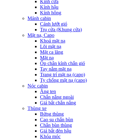
Kính cửa
Kính hậu
Kính hông
Mảnh cabin
Cánh lướt gió
Trụ cửa (Khung cửa)
Mặt nạ, Capo
Khoá mặt nạ
Lõi mặt nạ
Mặt ca lăng
Mặt nạ
Ốp chân kính chắn gió
Tay nắm mặt nạ
Trang trí mặt nạ (capo)
Ty chống mặt nạ (capo)
Nóc cabin
Ăng ten
Chắn nắng ngoài
Giá bắt chắn nắng
Thùng xe
Bửng thùng
Cao su chắn bùn
Chắn bùn thùng
Giá bắt đèn hậu
Khóa móc