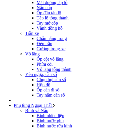
Mặt duõng táp lô
Nắp cốp
Ốp đầu táp lô
Táp lô tổng thành
Tay mở cốp
Vành đồng hồ
Trần xe
Chắn nắng trong
Đèn trần
Gương trong xe
Vô lăng
Ốp cột vô lăng
Phím còi
Vô lăng tổng thành
Yên ngựa, cần số
Chụp bụi cần số
Hộp đồ
Ốp cần đi số
Tay nắm cần số
Phụ tùng Ngoại Thất
Bình và Nắp
Bình nhiên liệu
Bình nước phụ
Bình nước rửa kính