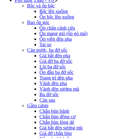
Phụ tùng Thân - Vỏ
Bậc và ốp bậc
Bậc lên xuống
Ốp bậc lên xuống
Bao ốp góc
Ốp chân cánh cửa
Ốp mang gió (ốp gò má)
Ốp viền đèn pha
Tai xe
Cản trước, ba đờ sốc
Giá bắt đèn pha
Giá đỡ ba đờ sốc
Lõi ba đờ sốc
Ốp đầu ba đờ sốc
Trang trí đèn pha
Vành đèn pha
Vành đèn sương mù
Ba đờ sốc
Cản sau
Gầm cabin
Chắn bùn bánh
Chắn bùn động cơ
Chắn bùn lòng dè
Giá bắt đèn sương mù
Giá đỡ chắn bùn