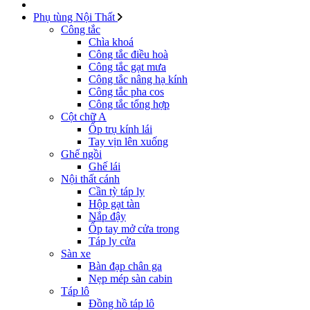
Phụ tùng Nội Thất
Công tắc
Chìa khoá
Công tắc điều hoà
Công tắc gạt mưa
Công tắc nâng hạ kính
Công tắc pha cos
Công tắc tổng hợp
Cột chữ A
Ốp trụ kính lái
Tay vịn lên xuống
Ghế ngồi
Ghế lái
Nội thất cánh
Cần tỳ táp ly
Hộp gạt tàn
Nắp đậy
Ốp tay mở cửa trong
Táp ly cửa
Sàn xe
Bàn đạp chân ga
Nẹp mép sàn cabin
Táp lô
Đồng hồ táp lô