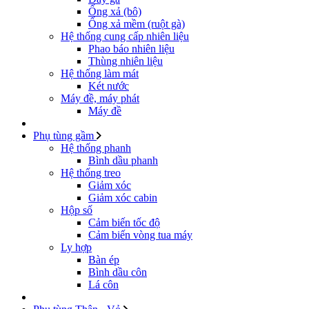
Ống xả (bô)
Ống xả mềm (ruột gà)
Hệ thống cung cấp nhiên liệu
Phao báo nhiên liệu
Thùng nhiên liệu
Hệ thống làm mát
Két nước
Máy đề, máy phát
Máy đề
Phụ tùng gầm
Hệ thống phanh
Bình dầu phanh
Hệ thống treo
Giảm xóc
Giảm xóc cabin
Hộp số
Cảm biến tốc độ
Cảm biến vòng tua máy
Ly hợp
Bàn ép
Bình dầu côn
Lá côn