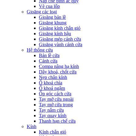
Nắp che bình ắc quy
Vè cua lốp
Gioăng các loại
Gioăng bản lề
Gioăng khung
Gioăng kính chắn gió
Gioăng kính hậu
Gioăng mép cánh cửa
Gioăng vành cánh cửa
Hệ thống cửa
Bản lề cửa
Cánh cửa
Compa nâng hạ kính
Dây khoá, chốt cửa
Nẹp chân kính
Ổ khoá chìa
Ổ khoá ngậm
Ốp góc cách cửa
Tay mở cửa ngoài
Tay mở cửa trong
Tay nắm cửa
Tay quay kính
Thanh hạn chế cửa
Kính
Kính chắn gió