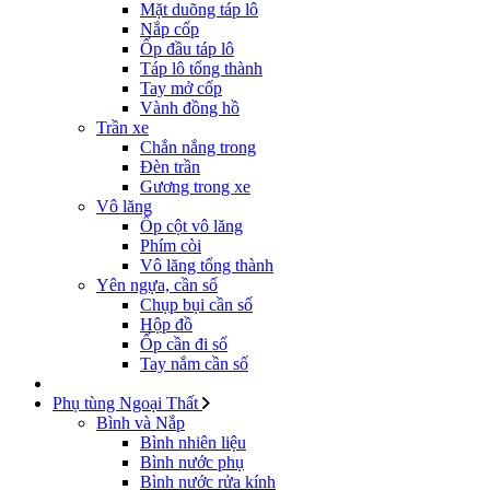
Mặt duõng táp lô
Nắp cốp
Ốp đầu táp lô
Táp lô tổng thành
Tay mở cốp
Vành đồng hồ
Trần xe
Chắn nắng trong
Đèn trần
Gương trong xe
Vô lăng
Ốp cột vô lăng
Phím còi
Vô lăng tổng thành
Yên ngựa, cần số
Chụp bụi cần số
Hộp đồ
Ốp cần đi số
Tay nắm cần số
Phụ tùng Ngoại Thất
Bình và Nắp
Bình nhiên liệu
Bình nước phụ
Bình nước rửa kính