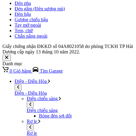
Đèn pha
Đèn gầm (Đèn sương mù)
Đèn hậu
Gương chiếu hậu
Tay mở ngoài
Tem, chữ
Chắn nắng ngoài
Giấy chứng nhận ĐKKD số 04A8021058 do phòng TCKH TP Hải
Dương cấp ngày 13 tháng 10 năm 2022.
Danh mục
0
Giỏ hàng
Tìm Garage
Điện - Điều Hòa
Điện - Điều Hòa
Điện chiếu sáng
Điện chiếu sáng
Bóng đèn sợi đốt
Rơ le
Rơ le