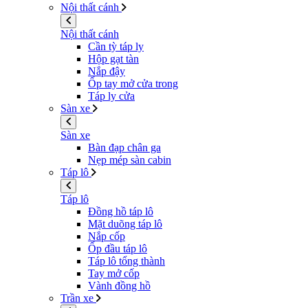
Nội thất cánh
Nội thất cánh
Cần tỳ táp ly
Hộp gạt tàn
Nắp đậy
Ốp tay mở cửa trong
Táp ly cửa
Sàn xe
Sàn xe
Bàn đạp chân ga
Nẹp mép sàn cabin
Táp lô
Táp lô
Đồng hồ táp lô
Mặt duõng táp lô
Nắp cốp
Ốp đầu táp lô
Táp lô tổng thành
Tay mở cốp
Vành đồng hồ
Trần xe