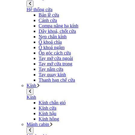
Hệ thống cửa
Bản lề cửa
Cánh cửa
Compa nâng hạ kính
Dây khoá, chốt cửa
Nẹp chân kính
Ổ khoá chìa
Ổ khoá ngậm
Ốp góc cách cửa
Tay mở cửa ngoài
Tay mở cửa trong
Tay nắm cửa
Tay quay kính
Thanh hạn chế cửa
Kính
Kính
Kính chắn gió
Kính cửa
Kính hậu
Kính hông
Mảnh cabin