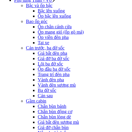
Phụ tùng Thân - Vỏ
Bậc và ốp bậc
Bậc lên xuống
Ốp bậc lên xuống
Bao ốp góc
Ốp chân cánh cửa
Ốp mang gió (ốp gò má)
Ốp viền đèn pha
Tai xe
Cản trước, ba đờ sốc
Giá bắt đèn pha
Giá đỡ ba đờ sốc
Lõi ba đờ sốc
Ốp đầu ba đờ sốc
Trang trí đèn pha
Vành đèn pha
Vành đèn sương mù
Ba đờ sốc
Cản sau
Gầm cabin
Chắn bùn bánh
Chắn bùn động cơ
Chắn bùn lòng dè
Giá bắt đèn sương mù
Giá đỡ chắn bùn