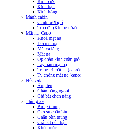
Kính cửa
Kính hậu
Kính hông
Mảnh cabin
Cánh lướt gió
Trụ cửa (Khung cửa)
Mặt nạ, Capo
Khoá mặt nạ
Lõi mặt nạ
Mặt ca lăng
Mặt nạ
Ốp chân kính chắn gió
Tay nắm mặt nạ
Trang trí mặt nạ (capo)
Ty chống mặt nạ (capo)
Nóc cabin
Ăng ten
Chắn nắng ngoài
Giá bắt chắn nắng
Thùng xe
Bửng thùng
Cao su chắn bùn
Chắn bùn thùng
Giá bắt đèn hậu
Khóa móc