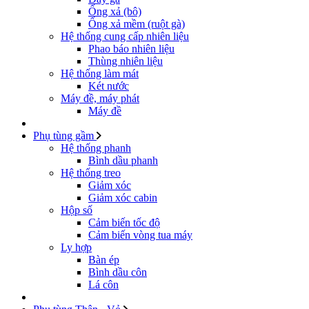
Ống xả (bô)
Ống xả mềm (ruột gà)
Hệ thống cung cấp nhiên liệu
Phao báo nhiên liệu
Thùng nhiên liệu
Hệ thống làm mát
Két nước
Máy đề, máy phát
Máy đề
Phụ tùng gầm
Hệ thống phanh
Bình dầu phanh
Hệ thống treo
Giảm xóc
Giảm xóc cabin
Hộp số
Cảm biến tốc độ
Cảm biến vòng tua máy
Ly hợp
Bàn ép
Bình dầu côn
Lá côn