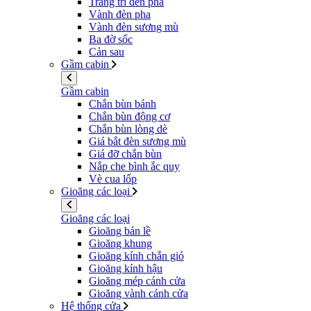
Trang trí đèn pha
Vành đèn pha
Vành đèn sương mù
Ba đờ sốc
Cản sau
Gầm cabin
Gầm cabin
Chắn bùn bánh
Chắn bùn động cơ
Chắn bùn lòng dè
Giá bắt đèn sương mù
Giá đỡ chắn bùn
Nắp che bình ắc quy
Vè cua lốp
Gioăng các loại
Gioăng các loại
Gioăng bản lề
Gioăng khung
Gioăng kính chắn gió
Gioăng kính hậu
Gioăng mép cánh cửa
Gioăng vành cánh cửa
Hệ thống cửa