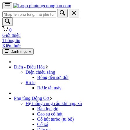
0
Giới thiệu
Thông tin
Kiến thức
Danh mục
Điện - Điều Hòa
Điện chiếu sáng
Bóng đèn sợi đốt
Rơ le
Rơ le tắt máy
Phụ tùng Động Cơ
Hệ thống cung cấp khí nạp, xả
Bầu lọc gió
Cao su cổ hút
Cổ hút turbo (tu bô)
Cổ xả
Dây ga