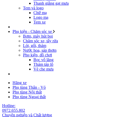
Thanh giằng gạt mưa
Tem và logo
Chữ mạ
Logo mạ
Tem xe
Phụ kiện - Chăm sóc xe
Bơm, máy hút bụi
Chăm sóc xe, tẩy rửa
Lót, gối, thảm
Nước hoa, sáp thơm
Phụ kiện, đồ chơi
Bọc vô lăng
Thảm táp lô
Vè che mưa
Hãng xe
Phụ tùng Thân - Vỏ
Phụ tùng Nội thất
Phụ tùng Ngoại thất
Hotline:
0972.655.802
Chuyên nghiệp và Chất lượng