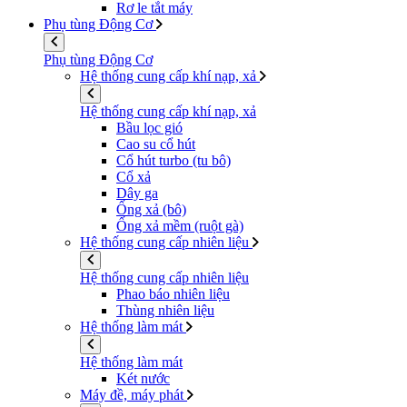
Rơ le tắt máy
Phụ tùng Động Cơ
Phụ tùng Động Cơ
Hệ thống cung cấp khí nạp, xả
Hệ thống cung cấp khí nạp, xả
Bầu lọc gió
Cao su cổ hút
Cổ hút turbo (tu bô)
Cổ xả
Dây ga
Ống xả (bô)
Ống xả mềm (ruột gà)
Hệ thống cung cấp nhiên liệu
Hệ thống cung cấp nhiên liệu
Phao báo nhiên liệu
Thùng nhiên liệu
Hệ thống làm mát
Hệ thống làm mát
Két nước
Máy đề, máy phát