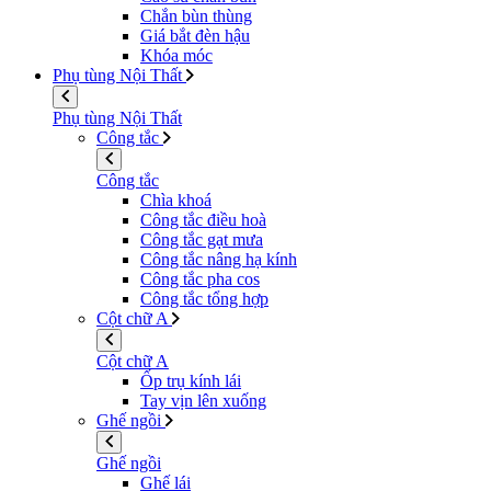
Chắn bùn thùng
Giá bắt đèn hậu
Khóa móc
Phụ tùng Nội Thất
Phụ tùng Nội Thất
Công tắc
Công tắc
Chìa khoá
Công tắc điều hoà
Công tắc gạt mưa
Công tắc nâng hạ kính
Công tắc pha cos
Công tắc tổng hợp
Cột chữ A
Cột chữ A
Ốp trụ kính lái
Tay vịn lên xuống
Ghế ngồi
Ghế ngồi
Ghế lái