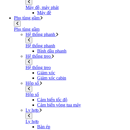
Máy đề, máy phát
Máy đề
Phụ tùng gầm
Phụ tùng gầm
Hệ thống phanh
Hệ thống phanh
Bình dầu phanh
Hệ thống treo
Hệ thống treo
Giảm xóc
Giảm xóc cabin
Hộp số
Hộp số
Cảm biến tốc độ
Cảm biến vòng tua máy
Ly hợp
Ly hợp
Bàn ép