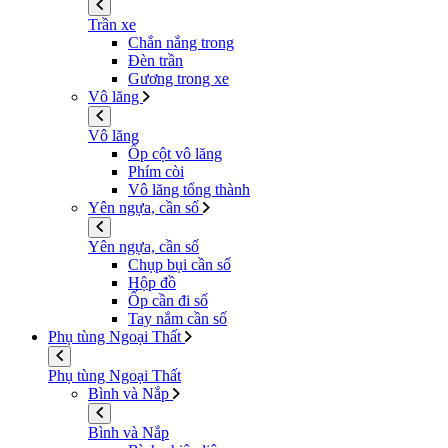
Trần xe
Chắn nắng trong
Đèn trần
Gương trong xe
Vô lăng
Vô lăng
Ốp cột vô lăng
Phím còi
Vô lăng tổng thành
Yên ngựa, cần số
Yên ngựa, cần số
Chụp bụi cần số
Hộp đồ
Ốp cần đi số
Tay nắm cần số
Phụ tùng Ngoại Thất
Phụ tùng Ngoại Thất
Bình và Nắp
Bình và Nắp