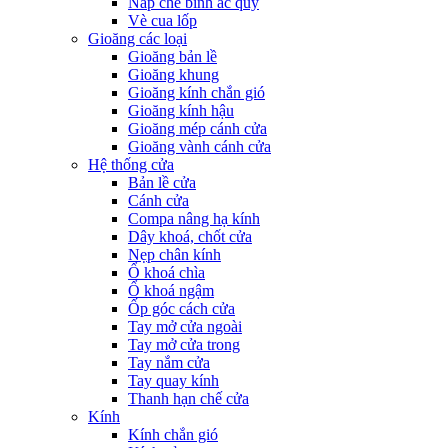
Nắp che bình ắc quy
Vè cua lốp
Gioăng các loại
Gioăng bản lề
Gioăng khung
Gioăng kính chắn gió
Gioăng kính hậu
Gioăng mép cánh cửa
Gioăng vành cánh cửa
Hệ thống cửa
Bản lề cửa
Cánh cửa
Compa nâng hạ kính
Dây khoá, chốt cửa
Nẹp chân kính
Ổ khoá chìa
Ổ khoá ngậm
Ốp góc cách cửa
Tay mở cửa ngoài
Tay mở cửa trong
Tay nắm cửa
Tay quay kính
Thanh hạn chế cửa
Kính
Kính chắn gió