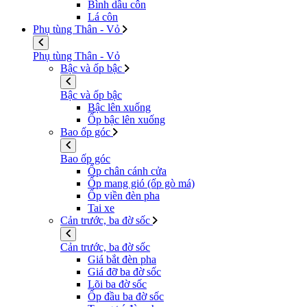
Bình dầu côn
Lá côn
Phụ tùng Thân - Vỏ
Phụ tùng Thân - Vỏ
Bậc và ốp bậc
Bậc và ốp bậc
Bậc lên xuống
Ốp bậc lên xuống
Bao ốp góc
Bao ốp góc
Ốp chân cánh cửa
Ốp mang gió (ốp gò má)
Ốp viền đèn pha
Tai xe
Cản trước, ba đờ sốc
Cản trước, ba đờ sốc
Giá bắt đèn pha
Giá đỡ ba đờ sốc
Lõi ba đờ sốc
Ốp đầu ba đờ sốc