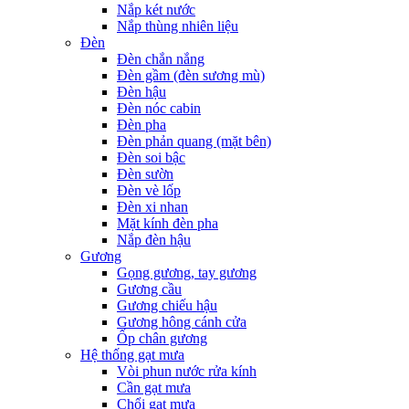
Nắp két nước
Nắp thùng nhiên liệu
Đèn
Đèn chắn nắng
Đèn gầm (đèn sương mù)
Đèn hậu
Đèn nóc cabin
Đèn pha
Đèn phản quang (mặt bên)
Đèn soi bậc
Đèn sườn
Đèn vè lốp
Đèn xi nhan
Mặt kính đèn pha
Nắp đèn hậu
Gương
Gọng gương, tay gương
Gương cầu
Gương chiếu hậu
Gương hông cánh cửa
Ốp chân gương
Hệ thống gạt mưa
Vòi phun nước rửa kính
Cần gạt mưa
Chổi gạt mưa