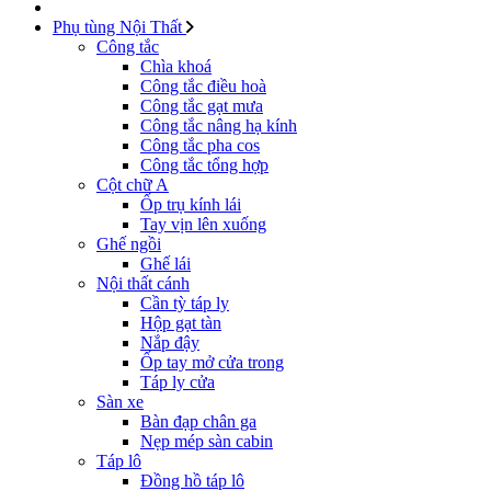
Phụ tùng Nội Thất
Công tắc
Chìa khoá
Công tắc điều hoà
Công tắc gạt mưa
Công tắc nâng hạ kính
Công tắc pha cos
Công tắc tổng hợp
Cột chữ A
Ốp trụ kính lái
Tay vịn lên xuống
Ghế ngồi
Ghế lái
Nội thất cánh
Cần tỳ táp ly
Hộp gạt tàn
Nắp đậy
Ốp tay mở cửa trong
Táp ly cửa
Sàn xe
Bàn đạp chân ga
Nẹp mép sàn cabin
Táp lô
Đồng hồ táp lô