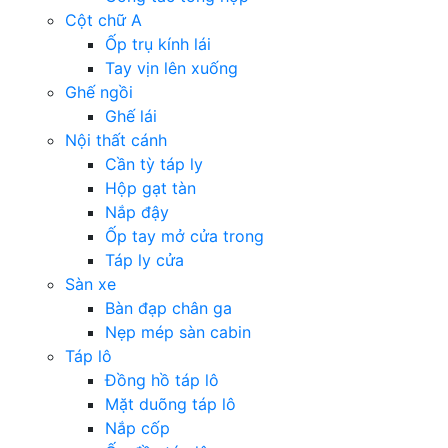
Cột chữ A
Ốp trụ kính lái
Tay vịn lên xuống
Ghế ngồi
Ghế lái
Nội thất cánh
Cần tỳ táp ly
Hộp gạt tàn
Nắp đậy
Ốp tay mở cửa trong
Táp ly cửa
Sàn xe
Bàn đạp chân ga
Nẹp mép sàn cabin
Táp lô
Đồng hồ táp lô
Mặt duõng táp lô
Nắp cốp