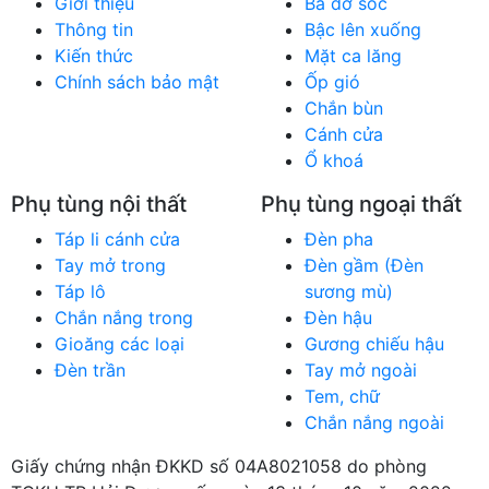
Giới thiệu
Ba đờ sốc
Thông tin
Bậc lên xuống
Kiến thức
Mặt ca lăng
Chính sách bảo mật
Ốp gió
Chắn bùn
Cánh cửa
Ổ khoá
Phụ tùng nội thất
Phụ tùng ngoại thất
Táp li cánh cửa
Đèn pha
Tay mở trong
Đèn gầm (Đèn
Táp lô
sương mù)
Chắn nắng trong
Đèn hậu
Gioăng các loại
Gương chiếu hậu
Đèn trần
Tay mở ngoài
Tem, chữ
Chắn nắng ngoài
Giấy chứng nhận ĐKKD số 04A8021058 do phòng