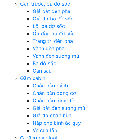
Cản trước, ba đờ sốc
Giá bắt đèn pha
Giá đỡ ba đờ sốc
Lõi ba đờ sốc
Ốp đầu ba đờ sốc
Trang trí đèn pha
Vành đèn pha
Vành đèn sương mù
Ba đờ sốc
Cản sau
Gầm cabin
Chắn bùn bánh
Chắn bùn động cơ
Chắn bùn lòng dè
Giá bắt đèn sương mù
Giá đỡ chắn bùn
Nắp che bình ắc quy
Vè cua lốp
Gioăng các loại