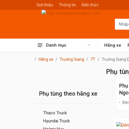
Giới thiệu
Thông tin
Kiến thức
Danh mục
Hãng xe
Hãng xe
Trường Giang
7T
Trường Giang 
Phụ tùn
Phụ
Ngo
Phụ tùng theo hãng xe
Đè
Thaco Truck
Hyundai Truck