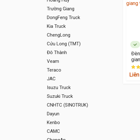
Hoàng Huy
Trường Giang
DongFeng Truck
Kia Truck
ChengLong
Cửu Long (TMT)
Đô Thành
Đèn
gia
Veam
Teraco
Liên
JAC
Isuzu Truck
Suzuki Truck
CNHTC (SINOTRUK)
Dayun
Kenbo
CAMC