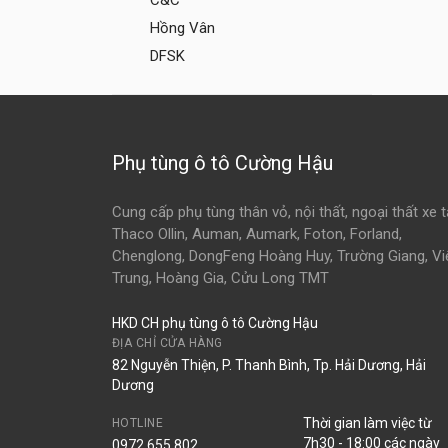
C&C
Hồng Vân
DFSK
Phụ tùng ô tô Cường Hậu
Cung cấp phụ tùng thân vỏ, nội thất, ngoại thất xe t
Thaco Ollin, Auman, Aumark, Foton, Forland,
Chenglong, DongFeng Hoàng Huy, Trường Giang, Vi
Trung, Hoàng Gia, Cửu Long TMT
HKD CH phụ tùng ô tô Cường Hậu
ĐỊA CHỈ CỬA HÀNG
82 Nguyễn Thiện, P. Thanh Bình, Tp. Hải Dương, Hải
Dương
Thời gian làm việc từ
HOTLINE
7h30 - 18:00 các ngày
0972.655.802