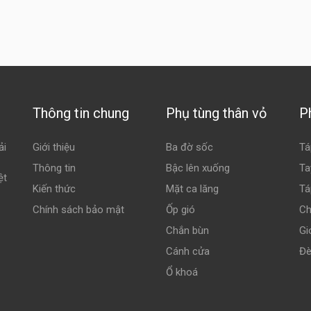
Thông tin chung
Phụ tùng thân vỏ
P
ải
Giới thiệu
Ba đờ sốc
Tá
Thông tin
Bậc lên xuống
Ta
ệt
Kiến thức
Mặt ca lăng
Tá
Chính sách bảo mật
Ốp gió
Ch
Chắn bùn
Gi
Cánh cửa
Đè
Ổ khoá