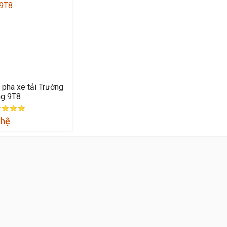
 pha xe tải Trường
ng 9T8
 hệ