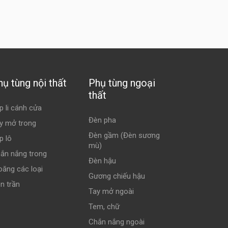
hụ tùng nội thất
Phụ tùng ngoại
thất
p li cánh cửa
Đèn pha
y mở trong
Đèn gầm (Đèn sương
p lô
mù)
ắn nắng trong
Đèn hậu
oăng các loại
Gương chiếu hậu
n trần
Tay mở ngoài
Tem, chữ
Chắn nắng ngoài