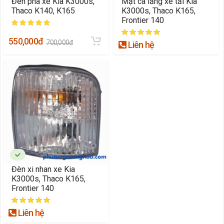
Đèn pha xe Kia K3000s,
Mặt ca lăng xe tải Kia
Thaco K140, K165
K3000s, Thaco K165,
Frontier 140
550,000đ
700,000đ
Liên hệ
Đèn xi nhan xe Kia
K3000s, Thaco K165,
Frontier 140
Liên hệ