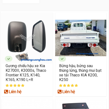
Gương chiếu hậu xe Kia
Bửng hậu, bửng sau
K2700II, K3000s, Thaco
thùng lửng, thùng mui bạt
Frontier K125, K140,
xe tải Thaco KIA K200,
K165, K190 L=R
K250
Liên hệ
Liên hệ