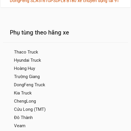
DongFeng SLA5161GPSDFL8 B180 xe chuyên dụng tải 9T
Phụ tùng theo hãng xe
Thaco Truck
Hyundai Truck
Hoàng Huy
Trường Giang
DongFeng Truck
Kia Truck
ChengLong
Cửu Long (TMT)
Đô Thành
Veam