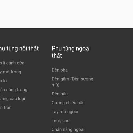
hụ tùng nội thất
Phụ tùng ngoại
thất
p li cánh cửa
Đèn pha
y mở trong
Đèn gầm (Đèn sương
p lô
mù)
ắn nắng trong
Đèn hậu
oăng các loại
Gương chiếu hậu
n trần
Tay mở ngoài
Tem, chữ
Chắn nắng ngoài