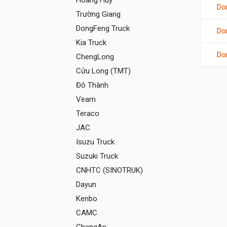
Hoàng Huy
Do
Trường Giang
DongFeng Truck
Do
Kia Truck
Do
ChengLong
Cửu Long (TMT)
Đô Thành
Veam
Teraco
JAC
Isuzu Truck
Suzuki Truck
CNHTC (SINOTRUK)
Dayun
Kenbo
CAMC