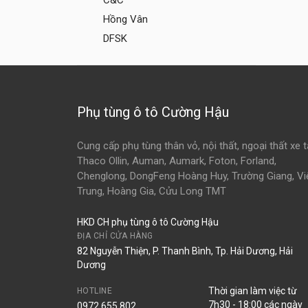
C&C
Hồng Vân
DFSK
Phụ tùng ô tô Cường Hậu
Cung cấp phụ tùng thân vỏ, nội thất, ngoại thất xe t
Thaco Ollin, Auman, Aumark, Foton, Forland,
Chenglong, DongFeng Hoàng Huy, Trường Giang, Vi
Trung, Hoàng Gia, Cửu Long TMT
HKD CH phụ tùng ô tô Cường Hậu
ĐỊA CHỈ CỬA HÀNG
82 Nguyễn Thiện, P. Thanh Bình, Tp. Hải Dương, Hải
Dương
Thời gian làm việc từ
HOTLINE
7h30 - 18:00 các ngày
0972.655.802