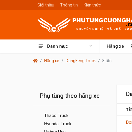
Giới thiệu
Thông tin
Kiến thức
Danh mục
Hãng xe
Hãng xe
DongFeng Truck
8 tấn
Da
Phụ tùng theo hãng xe
TÊ
Thaco Truck
Do
Hyundai Truck