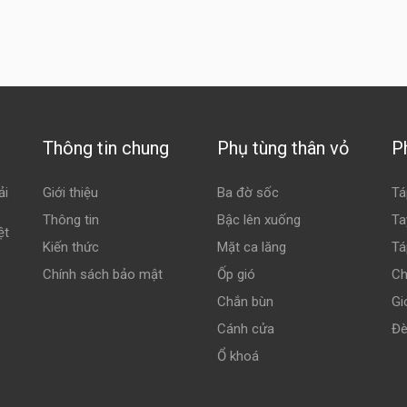
Thông tin chung
Phụ tùng thân vỏ
P
ải
Giới thiệu
Ba đờ sốc
Tá
Thông tin
Bậc lên xuống
Ta
ệt
Kiến thức
Mặt ca lăng
Tá
Chính sách bảo mật
Ốp gió
Ch
Chắn bùn
Gi
Cánh cửa
Đè
Ổ khoá