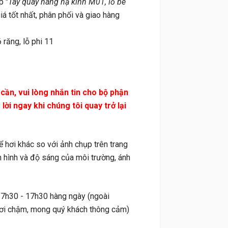
p "
Tay quay nâng hạ kính M01, lỗ bé
giá tốt nhất, phân phối và giao hàng
răng, lỗ phi 11
n, vui lòng nhắn tin cho bộ phận
ời ngay khi chúng tôi quay trở lại
ơi khác so với ảnh chụp trên trang
 hình và độ sáng của môi trường, ánh
 7h30 - 17h30 hàng ngày (ngoài
i hơi chậm, mong quý khách thông cảm)