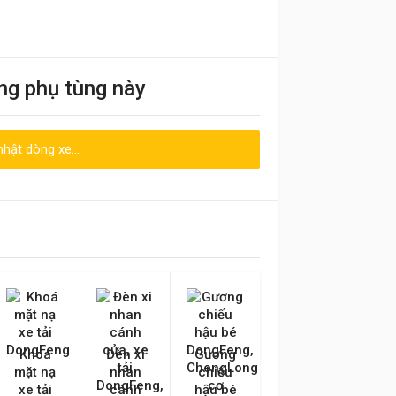
ng phụ tùng này
hật dòng xe...
Emai hoặc Số điện thoại
Khoá
Đèn xi
Gương
mặt nạ
nhan
chiếu
xe tải
cánh
hậu bé