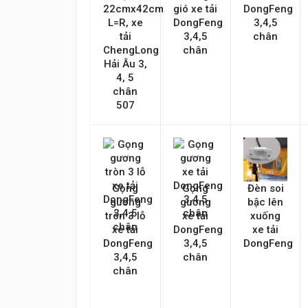
22cmx42cm
gió xe tải
DongFeng
L=R, xe
DongFeng
3,4,5
tải
3,4,5
chân
ChengLong
chân
Gửi lên
Hải Âu 3,
4, 5
chân
507
Gọng
Gọng
Đèn soi
gương
gương
bậc lên
tròn 3 lỗ
xe tải
xuống
xe tải
DongFeng
xe tải
DongFeng
3,4,5
DongFeng
3,4,5
chân
chân