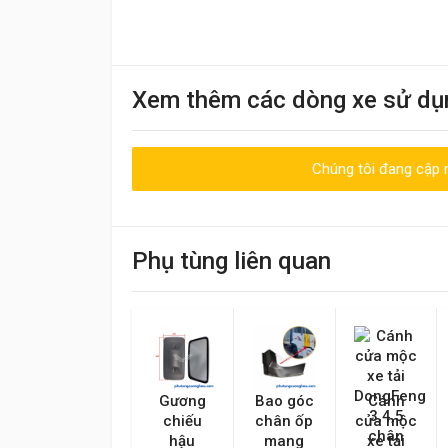
Khách
Xem thêm các dòng xe sử dụ
09:30 20/06/2023
Nhân viên nhiệt tình, giao hàng nhanh
Chúng tôi đang cập n
Viết đánh giá
Điểm đánh giá
Tên của bạn
Phụ tùng liên quan
Nội dung
Gương
Bao góc
Cánh
chiếu
chân ốp
cửa mộc
hậu
mang
xe tải