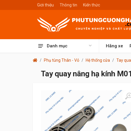
Giới thiệu
Thông tin
Kiến thức
Danh mục
Hãng xe
Phụ tùng Thân - Vỏ
Hệ thống cửa
Tay qua
Tay quay nâng hạ kính M01,