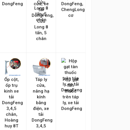
DongFeng
cửa, xe
DongFeng,
tải
ChengLong
DongFeng,
cơ
Cửu
Long 8
tấn, 5
chân
Ốp cột,
Táp ly
Hộp gạt
ốp trụ
cửa,
tàn
kinh xe
nâng hạ
thuốc
tải
kính
trên táp
DongFeng
bằng
ly, xe tải
3,4,5
điện, xe
DongFeng
chân,
tải
Hoàng
DongFeng
huy 8T
3,4,5