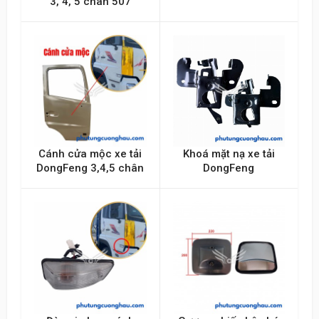
3, 4, 5 chân 507
Gửi lên
Cánh cửa mộc xe tải
Khoá mặt nạ xe tải
DongFeng 3,4,5 chân
DongFeng