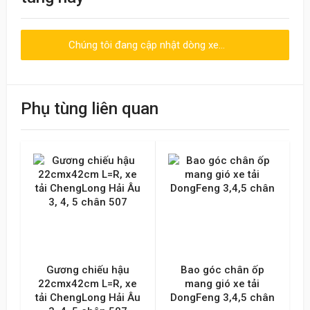
Nhân viên nhiệt tình, giao hàng nhanh
Chúng tôi đang cập nhật dòng xe...
Viết đánh giá
Điểm đánh giá
Phụ tùng liên quan
Tên của bạn
Emai hoặc Số điện thoại
Nội dung
Gương chiếu hậu
Bao góc chân ốp
22cmx42cm L=R, xe
mang gió xe tải
tải ChengLong Hải Âu
DongFeng 3,4,5 chân