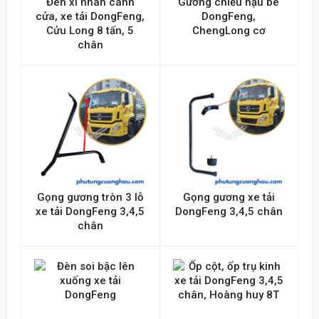
Đèn xi nhan cánh
Gương chiếu hậu bé
cửa, xe tải DongFeng,
DongFeng,
Cửu Long 8 tấn, 5
ChengLong cơ
chân
Gọng gương tròn 3 lỗ
Gọng gương xe tải
xe tải DongFeng 3,4,5
DongFeng 3,4,5 chân
chân