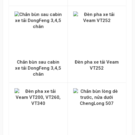
Chắn bùn sau cabin
Đèn pha xe tải Veam
xe tải DongFeng 3,4,5
VT252
chân