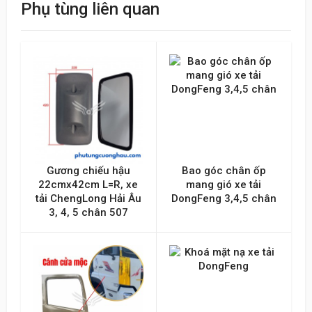
Phụ tùng liên quan
Tên của bạn
Emai hoặc Số điện thoại
Nội dung
Gương chiếu hậu
Bao góc chân ốp
22cmx42cm L=R, xe
mang gió xe tải
tải ChengLong Hải Âu
DongFeng 3,4,5 chân
3, 4, 5 chân 507
Gửi lên