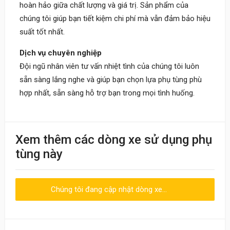
hoàn hảo giữa chất lượng và giá trị. Sản phẩm của
chúng tôi giúp bạn tiết kiệm chi phí mà vẫn đảm bảo hiệu
suất tốt nhất.
Dịch vụ chuyên nghiệp
Đội ngũ nhân viên tư vấn nhiệt tình của chúng tôi luôn
sẵn sàng lắng nghe và giúp bạn chọn lựa phụ tùng phù
hợp nhất, sẵn sàng hỗ trợ bạn trong mọi tình huống.
Khách
Xem thêm các dòng xe sử dụng phụ
09:30 20/06/2023
tùng này
Nhân viên nhiệt tình, giao hàng nhanh
Chúng tôi đang cập nhật dòng xe...
Viết đánh giá
Điểm đánh giá