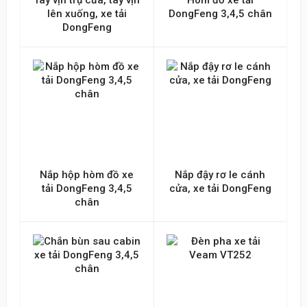
Tay vịn trụ cửa, tay vịn
Hòm đồ xe tải
lên xuống, xe tải
DongFeng 3,4,5 chân
DongFeng
Nắp hộp hòm đồ xe
Nắp đậy rơ le cánh
tải DongFeng 3,4,5
cửa, xe tải DongFeng
chân