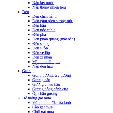
Nắp két nước
Nắp thùng nhiên liệu
Đèn
Đèn chắn nắng
Đèn gầm (đèn sương mù)
Đèn hậu
Đèn nóc cabin
Đèn pha
Đèn phản quang (mặt bên)
Đèn soi bậc
Đèn sườn
Đèn vè lốp
Đèn xi nhan
Mặt kính đèn pha
Nắp đèn hậu
Gương
Gọng gương, tay gương
Gương cầu
Gương chiếu hậu
Gương hông cánh cửa
Ốp chân gương
Hệ thống gạt mưa
Vòi phun nước rửa kính
Cần gạt mưa
Chổi gạt mưa