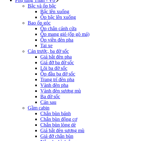
Phụ tùng Thân - Vỏ
Bậc và ốp bậc
Bậc lên xuống
Ốp bậc lên xuống
Bao ốp góc
Ốp chân cánh cửa
Ốp mang gió (ốp gò má)
Ốp viền đèn pha
Tai xe
Cản trước, ba đờ sốc
Giá bắt đèn pha
Giá đỡ ba đờ sốc
Lõi ba đờ sốc
Ốp đầu ba đờ sốc
Trang trí đèn pha
Vành đèn pha
Vành đèn sương mù
Ba đờ sốc
Cản sau
Gầm cabin
Chắn bùn bánh
Chắn bùn động cơ
Chắn bùn lòng dè
Giá bắt đèn sương mù
Giá đỡ chắn bùn