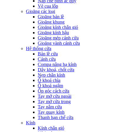
Nắp che bình ắc quy
Vè cua lốp
Gioăng các loại
Gioăng bản lề
Gioăng khung
Gioăng kính chắn gió
Gioăng kính hậu
Gioăng mép cánh cửa
Gioăng vành cánh cửa
Hệ thống cửa
Bản lề cửa
Cánh cửa
Compa nâng hạ kính
Dây khoá, chốt cửa
Nẹp chân kính
Ổ khoá chìa
Ổ khoá ngậm
Ốp góc cách cửa
Tay mở cửa ngoài
Tay mở cửa trong
Tay nắm cửa
Tay quay kính
Thanh hạn chế cửa
Kính
Kính chắn gió