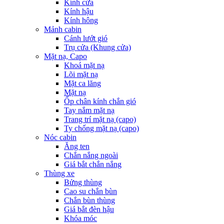
Kính cửa
Kính hậu
Kính hông
Mảnh cabin
Cánh lướt gió
Trụ cửa (Khung cửa)
Mặt nạ, Capo
Khoá mặt nạ
Lõi mặt nạ
Mặt ca lăng
Mặt nạ
Ốp chân kính chắn gió
Tay nắm mặt nạ
Trang trí mặt nạ (capo)
Ty chống mặt nạ (capo)
Nóc cabin
Ăng ten
Chắn nắng ngoài
Giá bắt chắn nắng
Thùng xe
Bửng thùng
Cao su chắn bùn
Chắn bùn thùng
Giá bắt đèn hậu
Khóa móc