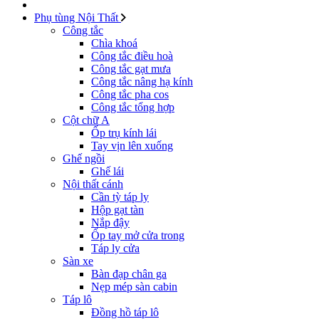
Phụ tùng Nội Thất
Công tắc
Chìa khoá
Công tắc điều hoà
Công tắc gạt mưa
Công tắc nâng hạ kính
Công tắc pha cos
Công tắc tổng hợp
Cột chữ A
Ốp trụ kính lái
Tay vịn lên xuống
Ghế ngồi
Ghế lái
Nội thất cánh
Cần tỳ táp ly
Hộp gạt tàn
Nắp đậy
Ốp tay mở cửa trong
Táp ly cửa
Sàn xe
Bàn đạp chân ga
Nẹp mép sàn cabin
Táp lô
Đồng hồ táp lô