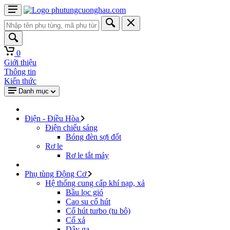
0
Giới thiệu
Thông tin
Kiến thức
Danh mục
Điện - Điều Hòa
Điện chiếu sáng
Bóng đèn sợi đốt
Rơ le
Rơ le tắt máy
Phụ tùng Động Cơ
Hệ thống cung cấp khí nạp, xả
Bầu lọc gió
Cao su cổ hút
Cổ hút turbo (tu bô)
Cổ xả
Dây ga