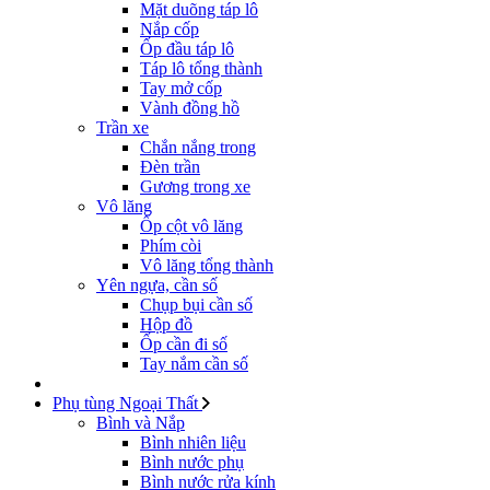
Mặt duõng táp lô
Nắp cốp
Ốp đầu táp lô
Táp lô tổng thành
Tay mở cốp
Vành đồng hồ
Trần xe
Chắn nắng trong
Đèn trần
Gương trong xe
Vô lăng
Ốp cột vô lăng
Phím còi
Vô lăng tổng thành
Yên ngựa, cần số
Chụp bụi cần số
Hộp đồ
Ốp cần đi số
Tay nắm cần số
Phụ tùng Ngoại Thất
Bình và Nắp
Bình nhiên liệu
Bình nước phụ
Bình nước rửa kính