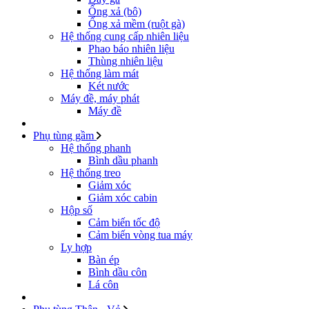
Ống xả (bô)
Ống xả mềm (ruột gà)
Hệ thống cung cấp nhiên liệu
Phao báo nhiên liệu
Thùng nhiên liệu
Hệ thống làm mát
Két nước
Máy đề, máy phát
Máy đề
Phụ tùng gầm
Hệ thống phanh
Bình dầu phanh
Hệ thống treo
Giảm xóc
Giảm xóc cabin
Hộp số
Cảm biến tốc độ
Cảm biến vòng tua máy
Ly hợp
Bàn ép
Bình dầu côn
Lá côn