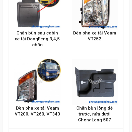
Chắn bùn sau cabin
Đèn pha xe tải Veam
xe tải DongFeng 3,4,5
VT252
chân
Đèn pha xe tải Veam
Chắn bùn lòng dè
VT200, VT260, VT340
trước, nửa dưới
ChengLong 507