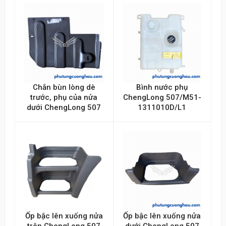
Chắn bùn lòng dè
Bình nước phụ
trước, phụ của nửa
ChengLong 507/M51-
dưới ChengLong 507
1311010D/L1
Ốp bậc lên xuống nửa
Ốp bậc lên xuống nửa
trên ChengLong 507
dưới ChengLong 507