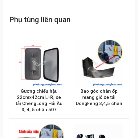
Điểm đánh giá
Phụ tùng liên quan
Tên của bạn
Emai hoặc Số điện thoại
Nội dung
Gương chiếu hậu
Bao góc chân ốp
22cmx42cm L=R, xe
mang gió xe tải
tải ChengLong Hải Âu
DongFeng 3,4,5 chân
3, 4, 5 chân 507