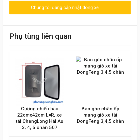
Chúng tôi đang cập nhật dòng xe...
Viết đánh giá
Điểm đánh giá
Phụ tùng liên quan
Tên của bạn
Emai hoặc Số điện thoại
Nội dung
Gương chiếu hậu
Bao góc chân ốp
22cmx42cm L=R, xe
mang gió xe tải
tải ChengLong Hải Âu
DongFeng 3,4,5 chân
3, 4, 5 chân 507