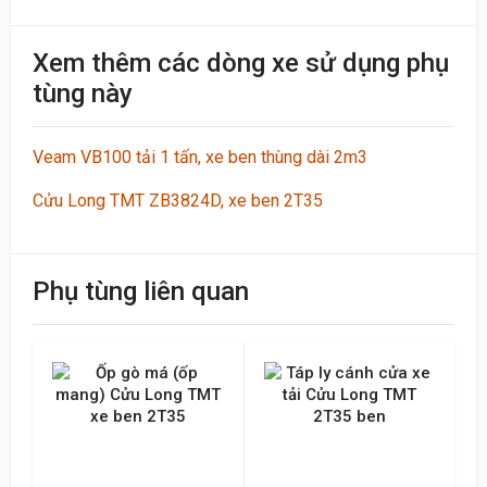
Khách
Xem thêm các dòng xe sử dụng phụ
09:30 20/06/2023
tùng này
Nhân viên nhiệt tình, giao hàng nhanh
Veam VB100 tải 1 tấn, xe ben thùng dài 2m3
Viết đánh giá
Cửu Long TMT ZB3824D, xe ben 2T35
Điểm đánh giá
Phụ tùng liên quan
Tên của bạn
Emai hoặc Số điện thoại