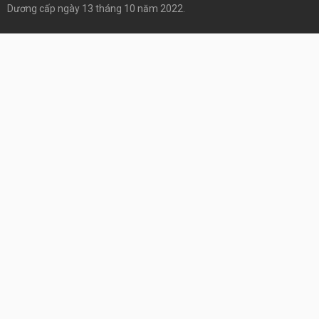
Dương cấp ngày 13 tháng 10 năm 2022.
Danh mục
0
Giỏ hàng
Tìm Garage
Điện - Điều Hòa
Điện - Điều Hòa
Điện chiếu sáng
Điện chiếu sáng
Bóng đèn sợi đốt
Rơ le
Rơ le
Rơ le tắt máy
Phụ tùng Động Cơ