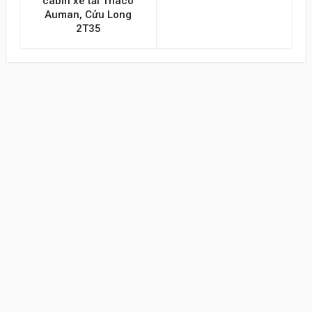
cabin xe tải Thaco
Auman, Cửu Long
2T35