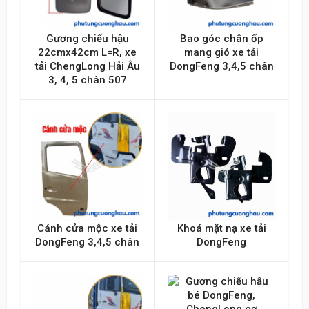
Nội dung
Gương chiếu hậu
Bao góc chân ốp
22cmx42cm L=R, xe
mang gió xe tải
tải ChengLong Hải Âu
DongFeng 3,4,5 chân
3, 4, 5 chân 507
Gửi lên
Cánh cửa mộc xe tải
Khoá mặt nạ xe tải
DongFeng 3,4,5 chân
DongFeng