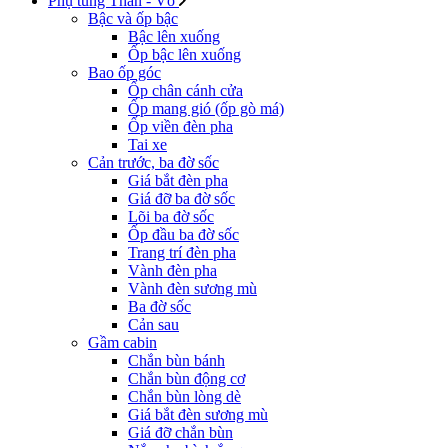
Phụ tùng Thân - Vỏ
Bậc và ốp bậc
Bậc lên xuống
Ốp bậc lên xuống
Bao ốp góc
Ốp chân cánh cửa
Ốp mang gió (ốp gò má)
Ốp viền đèn pha
Tai xe
Cản trước, ba đờ sốc
Giá bắt đèn pha
Giá đỡ ba đờ sốc
Lõi ba đờ sốc
Ốp đầu ba đờ sốc
Trang trí đèn pha
Vành đèn pha
Vành đèn sương mù
Ba đờ sốc
Cản sau
Gầm cabin
Chắn bùn bánh
Chắn bùn động cơ
Chắn bùn lòng dè
Giá bắt đèn sương mù
Giá đỡ chắn bùn