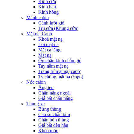
Kính cửa
Kính hậu
Kính hông
Mảnh cabin
Cánh lướt gió
Trụ cửa (Khung cửa)
Mặt nạ, Capo
Khoá mặt nạ
Lõi mặt nạ
Mặt ca lăng
Mặt nạ
Ốp chân kính chắn gió
Tay nắm mặt nạ
Trang trí mặt nạ (capo)
Ty chống mặt nạ (capo)
Nóc cabin
Ăng ten
Chắn nắng ngoài
Giá bắt chắn nắng
Thùng xe
Bửng thùng
Cao su chắn bùn
Chắn bùn thùng
Giá bắt đèn hậu
Khóa móc