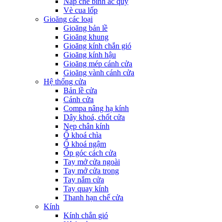
Nắp che bình ắc quy
Vè cua lốp
Gioăng các loại
Gioăng bản lề
Gioăng khung
Gioăng kính chắn gió
Gioăng kính hậu
Gioăng mép cánh cửa
Gioăng vành cánh cửa
Hệ thống cửa
Bản lề cửa
Cánh cửa
Compa nâng hạ kính
Dây khoá, chốt cửa
Nẹp chân kính
Ổ khoá chìa
Ổ khoá ngậm
Ốp góc cách cửa
Tay mở cửa ngoài
Tay mở cửa trong
Tay nắm cửa
Tay quay kính
Thanh hạn chế cửa
Kính
Kính chắn gió