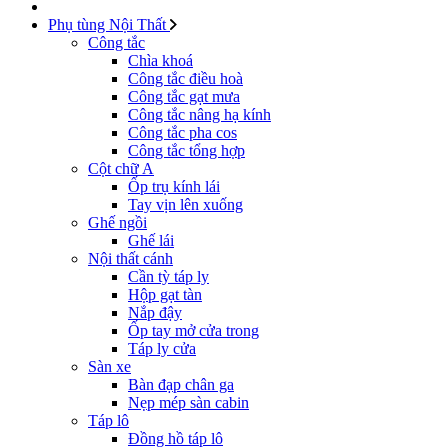
Phụ tùng Nội Thất
Công tắc
Chìa khoá
Công tắc điều hoà
Công tắc gạt mưa
Công tắc nâng hạ kính
Công tắc pha cos
Công tắc tổng hợp
Cột chữ A
Ốp trụ kính lái
Tay vịn lên xuống
Ghế ngồi
Ghế lái
Nội thất cánh
Cần tỳ táp ly
Hộp gạt tàn
Nắp đậy
Ốp tay mở cửa trong
Táp ly cửa
Sàn xe
Bàn đạp chân ga
Nẹp mép sàn cabin
Táp lô
Đồng hồ táp lô