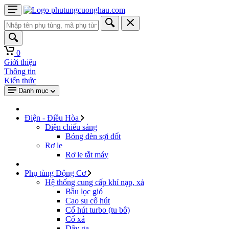
0
Giới thiệu
Thông tin
Kiến thức
Danh mục
Điện - Điều Hòa
Điện chiếu sáng
Bóng đèn sợi đốt
Rơ le
Rơ le tắt máy
Phụ tùng Động Cơ
Hệ thống cung cấp khí nạp, xả
Bầu lọc gió
Cao su cổ hút
Cổ hút turbo (tu bô)
Cổ xả
Dây ga