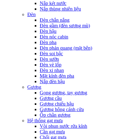
Nắp két nước
Nắp thùng nhiên liệu
Đèn
Đèn chắn nắng
Đèn gầm (đèn sương mù)
Đèn hậu
Đèn nóc cabin
Đèn pha
Đèn phản quang (mặt bên)
Đèn soi bậc
Đèn sườn
Đèn vè lốp
Đèn xi nhan
Mặt kính đèn pha
Nắp đèn hậu
Gương
Gọng gương, tay gương
Gương cầu
Gương chiếu hậu
Gương hông cánh cửa
Ốp chân gương
Hệ thống gạt mưa
Vòi phun nước rửa kính
Cần gạt mưa
Chổi gạt mưa