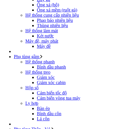
Ống xả (bô)
Ống xả mềm (ruột gà)
Hệ thống cung cấp nhiên liệu
Phao báo nhiên liệu
Thùng nhiên liệu
Hệ thống làm mát
Két nước
Máy đề, máy phát
Máy đề
Phụ tùng gầm
Hệ thống phanh
Bình dầu phanh
Hệ thống treo
Giảm xóc
Giảm xóc cabin
Hộp số
Cảm biến tốc độ
Cảm biến vòng tua máy
Ly hợp
Bàn ép
Bình dầu côn
Lá côn