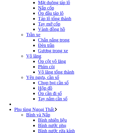
Mặt duõng táp lô
Nắp cốp
Ốp đầu táp lô
Táp lô tổng thành
Tay mở cốp
Vành đồng hồ
Trần xe
Chắn nắng trong
Đèn trần
Gương trong xe
Vô lăng
Ốp cột vô lăng
Phím còi
Vô lăng tổng thành
Yên ngựa, cần số
Chụp bụi cần số
Hộp đồ
Ốp cần đi số
Tay nắm cần số
Phụ tùng Ngoại Thất
Bình và Nắp
Bình nhiên liệu
Bình nước phụ
Bình nước rửa kính