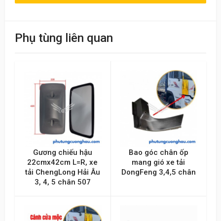
Viết đánh giá
Điểm đánh giá
Phụ tùng liên quan
Tên của bạn
Emai hoặc Số điện thoại
Nội dung
Gương chiếu hậu
Bao góc chân ốp
22cmx42cm L=R, xe
mang gió xe tải
tải ChengLong Hải Âu
DongFeng 3,4,5 chân
3, 4, 5 chân 507