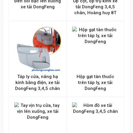
Đèn soi bậc lên xuống
Ốp cột, ốp trụ kinh xe
xe tải DongFeng
tải DongFeng 3,4,5
chân, Hoàng huy 8T
Táp ly cửa, nâng hạ
Hộp gạt tàn thuốc
kính bằng điện, xe tải
trên táp ly, xe tải
DongFeng 3,4,5 chân
DongFeng