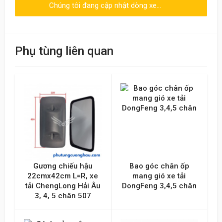
Chúng tôi đang cập nhật dòng xe...
Viết đánh giá
Điểm đánh giá
Phụ tùng liên quan
Tên của bạn
Emai hoặc Số điện thoại
Nội dung
Gương chiếu hậu
Bao góc chân ốp
22cmx42cm L=R, xe
mang gió xe tải
tải ChengLong Hải Âu
DongFeng 3,4,5 chân
3, 4, 5 chân 507