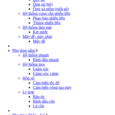
Ống xả (bô)
Ống xả mềm (ruột gà)
Hệ thống cung cấp nhiên liệu
Phao báo nhiên liệu
Thùng nhiên liệu
Hệ thống làm mát
Két nước
Máy đề, máy phát
Máy đề
Phụ tùng gầm
Hệ thống phanh
Bình dầu phanh
Hệ thống treo
Giảm xóc
Giảm xóc cabin
Hộp số
Cảm biến tốc độ
Cảm biến vòng tua máy
Ly hợp
Bàn ép
Bình dầu côn
Lá côn