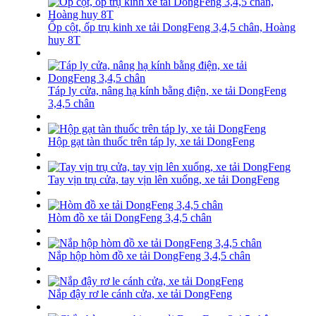
Ốp cột, ốp trụ kinh xe tải DongFeng 3,4,5 chân, Hoàng
huy 8T
Táp ly cửa, nâng hạ kính bằng điện, xe tải DongFeng
3,4,5 chân
Hộp gạt tàn thuốc trên táp ly, xe tải DongFeng
Tay vịn trụ cửa, tay vịn lên xuống, xe tải DongFeng
Hòm đồ xe tải DongFeng 3,4,5 chân
Nắp hộp hòm đồ xe tải DongFeng 3,4,5 chân
Nắp đậy rơ le cánh cửa, xe tải DongFeng