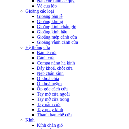
Nắp che bình ắc quy
Vè cua lốp
Gioăng các loại
Gioăng bản lề
Gioăng khung
Gioăng kính chắn gió
Gioăng kính hậu
Gioăng mép cánh cửa
Gioăng vành cánh cửa
Hệ thống cửa
Bản lề cửa
Cánh cửa
Compa nâng hạ kính
Dây khoá, chốt cửa
Nẹp chân kính
Ổ khoá chìa
Ổ khoá ngậm
Ốp góc cách cửa
Tay mở cửa ngoài
Tay mở cửa trong
Tay nắm cửa
Tay quay kính
Thanh hạn chế cửa
Kính
Kính chắn gió