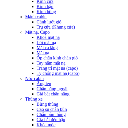
Kính cửa
Kính hậu
Kính hông
Mảnh cabin
Cánh lướt gió
Trụ cửa (Khung cửa)
Mặt nạ, Capo
Khoá mặt nạ
Lõi mặt nạ
Mặt ca lăng
Mặt nạ
Ốp chân kính chắn gió
Tay nắm mặt nạ
Trang trí mặt nạ (capo)
Ty chống mặt nạ (capo)
Nóc cabin
Ăng ten
Chắn nắng ngoài
Giá bắt chắn nắng
Thùng xe
Bửng thùng
Cao su chắn bùn
Chắn bùn thùng
Giá bắt đèn hậu
Khóa móc