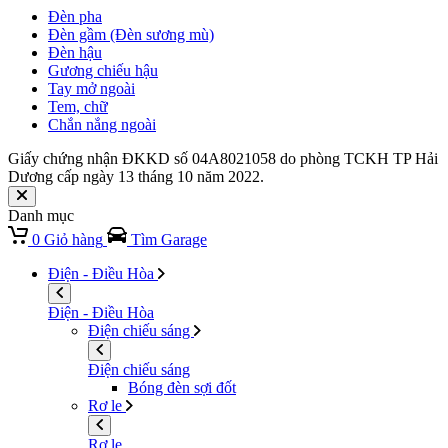
Đèn pha
Đèn gầm (Đèn sương mù)
Đèn hậu
Gương chiếu hậu
Tay mở ngoài
Tem, chữ
Chắn nắng ngoài
Giấy chứng nhận ĐKKD số 04A8021058 do phòng TCKH TP Hải
Dương cấp ngày 13 tháng 10 năm 2022.
Danh mục
0
Giỏ hàng
Tìm Garage
Điện - Điều Hòa
Điện - Điều Hòa
Điện chiếu sáng
Điện chiếu sáng
Bóng đèn sợi đốt
Rơ le
Rơ le