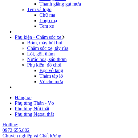
Thanh giằng gạt mưa
Tem và logo
Chữ mạ
Logo mạ
Tem xe
Phụ kiện - Chăm sóc xe
Bơm, máy hút bụi
Chăm sóc xe, tẩy rửa
Lót, gối, thảm
Nước hoa, sáp thơm
Phụ kiện, đồ chơi
Bọc vô lăng
Thảm táp lô
Vè che mưa
Hãng xe
Phụ tùng Thân - Vỏ
Phụ tùng Nội thất
Phụ tùng Ngoại thất
Hotline:
0972.655.802
Chuyên nghiệp và Chất lượng