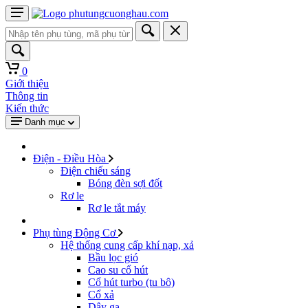
0
Giới thiệu
Thông tin
Kiến thức
Danh mục
Điện - Điều Hòa
Điện chiếu sáng
Bóng đèn sợi đốt
Rơ le
Rơ le tắt máy
Phụ tùng Động Cơ
Hệ thống cung cấp khí nạp, xả
Bầu lọc gió
Cao su cổ hút
Cổ hút turbo (tu bô)
Cổ xả
Dây ga