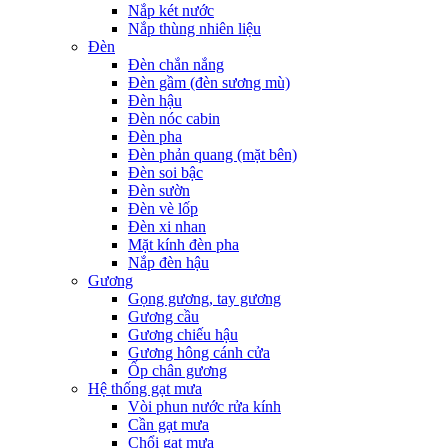
Nắp két nước
Nắp thùng nhiên liệu
Đèn
Đèn chắn nắng
Đèn gầm (đèn sương mù)
Đèn hậu
Đèn nóc cabin
Đèn pha
Đèn phản quang (mặt bên)
Đèn soi bậc
Đèn sườn
Đèn vè lốp
Đèn xi nhan
Mặt kính đèn pha
Nắp đèn hậu
Gương
Gọng gương, tay gương
Gương cầu
Gương chiếu hậu
Gương hông cánh cửa
Ốp chân gương
Hệ thống gạt mưa
Vòi phun nước rửa kính
Cần gạt mưa
Chổi gạt mưa