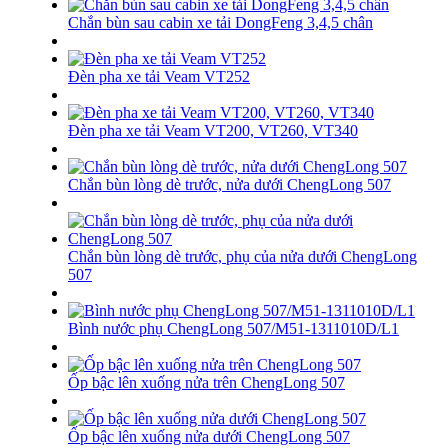
Chắn bùn sau cabin xe tải DongFeng 3,4,5 chân
Đèn pha xe tải Veam VT252
Đèn pha xe tải Veam VT200, VT260, VT340
Chắn bùn lòng dè trước, nửa dưới ChengLong 507
Chắn bùn lòng dè trước, phụ của nửa dưới ChengLong
507
Bình nước phụ ChengLong 507/M51-1311010D/L1
Ốp bậc lên xuống nửa trên ChengLong 507
Ốp bậc lên xuống nửa dưới ChengLong 507