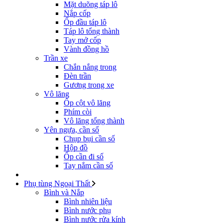
Mặt duõng táp lô
Nắp cốp
Ốp đầu táp lô
Táp lô tổng thành
Tay mở cốp
Vành đồng hồ
Trần xe
Chắn nắng trong
Đèn trần
Gương trong xe
Vô lăng
Ốp cột vô lăng
Phím còi
Vô lăng tổng thành
Yên ngựa, cần số
Chụp bụi cần số
Hộp đồ
Ốp cần đi số
Tay nắm cần số
Phụ tùng Ngoại Thất
Bình và Nắp
Bình nhiên liệu
Bình nước phụ
Bình nước rửa kính