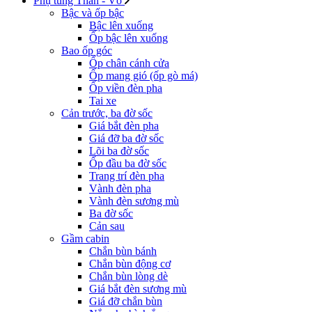
Phụ tùng Thân - Vỏ
Bậc và ốp bậc
Bậc lên xuống
Ốp bậc lên xuống
Bao ốp góc
Ốp chân cánh cửa
Ốp mang gió (ốp gò má)
Ốp viền đèn pha
Tai xe
Cản trước, ba đờ sốc
Giá bắt đèn pha
Giá đỡ ba đờ sốc
Lõi ba đờ sốc
Ốp đầu ba đờ sốc
Trang trí đèn pha
Vành đèn pha
Vành đèn sương mù
Ba đờ sốc
Cản sau
Gầm cabin
Chắn bùn bánh
Chắn bùn động cơ
Chắn bùn lòng dè
Giá bắt đèn sương mù
Giá đỡ chắn bùn