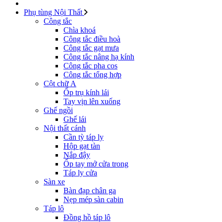
Phụ tùng Nội Thất
Công tắc
Chìa khoá
Công tắc điều hoà
Công tắc gạt mưa
Công tắc nâng hạ kính
Công tắc pha cos
Công tắc tổng hợp
Cột chữ A
Ốp trụ kính lái
Tay vịn lên xuống
Ghế ngồi
Ghế lái
Nội thất cánh
Cần tỳ táp ly
Hộp gạt tàn
Nắp đậy
Ốp tay mở cửa trong
Táp ly cửa
Sàn xe
Bàn đạp chân ga
Nẹp mép sàn cabin
Táp lô
Đồng hồ táp lô