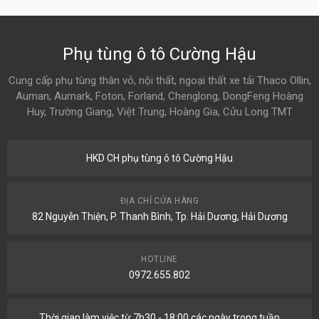
Phụ tùng ô tô Cường Hậu
Cung cấp phụ tùng thân vỏ, nội thất, ngoại thất xe tải Thaco Ollin,
Auman, Aumark, Foton, Forland, Chenglong, DongFeng Hoàng
Huy, Trường Giang, Việt Trung, Hoàng Gia, Cửu Long TMT
HKD CH phụ tùng ô tô Cường Hậu
ĐỊA CHỈ CỬA HÀNG
82 Nguyễn Thiện, P. Thanh Bình, Tp. Hải Dương, Hải Dương
HOTLINE
0972.655.802
Thời gian làm việc từ 7h30 - 18:00 các ngày trong tuần