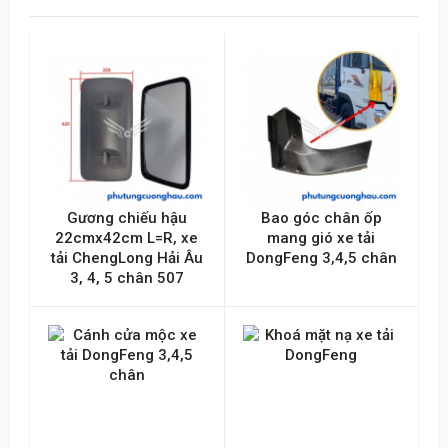
Tên của bạn
Emai hoặc Số điện thoại
Nội dung
Gương chiếu hậu
Bao góc chân ốp
22cmx42cm L=R, xe
mang gió xe tải
tải ChengLong Hải Âu
DongFeng 3,4,5 chân
3, 4, 5 chân 507
Gửi lên