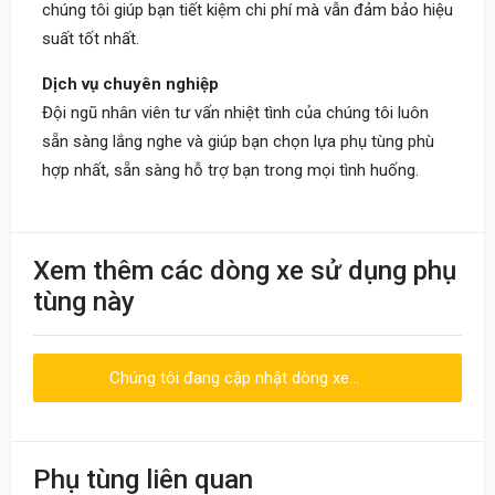
chúng tôi giúp bạn tiết kiệm chi phí mà vẫn đảm bảo hiệu
suất tốt nhất.
Dịch vụ chuyên nghiệp
Đội ngũ nhân viên tư vấn nhiệt tình của chúng tôi luôn
sẵn sàng lắng nghe và giúp bạn chọn lựa phụ tùng phù
hợp nhất, sẵn sàng hỗ trợ bạn trong mọi tình huống.
Khách
Xem thêm các dòng xe sử dụng phụ
09:30 20/06/2023
tùng này
Nhân viên nhiệt tình, giao hàng nhanh
Chúng tôi đang cập nhật dòng xe...
Viết đánh giá
Điểm đánh giá
Phụ tùng liên quan