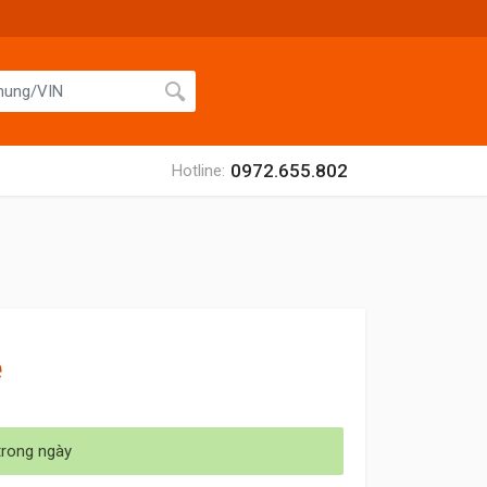
0972.655.802
Hotline:
ệ
trong ngày