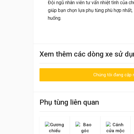
Đội ngũ nhân viên tư vấn nhiệt tình của c
giúp bạn chọn lựa phụ tùng phù hợp nhất, 
huống.
Khách
Xem thêm các dòng xe sử dụ
09:30 20/06/2023
Nhân viên nhiệt tình, giao hàng nhanh
Chúng tôi đang cập n
Viết đánh giá
Điểm đánh giá
Tên của bạn
Phụ tùng liên quan
Nội dung