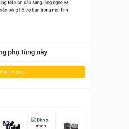
húng tôi luôn sẵn sàng lắng nghe và
sẵn sàng hỗ trợ bạn trong mọi tình
ng phụ tùng này
hật dòng xe...
Emai hoặc Số điện thoại