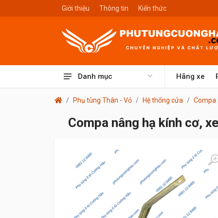
Giới thiệu
Thông tin
Kiến thức
Danh mục
Hãng xe
Phụ tùng Thân - Vỏ
Hệ thống cửa
Compa 
Compa nâng hạ kính cơ, xe 