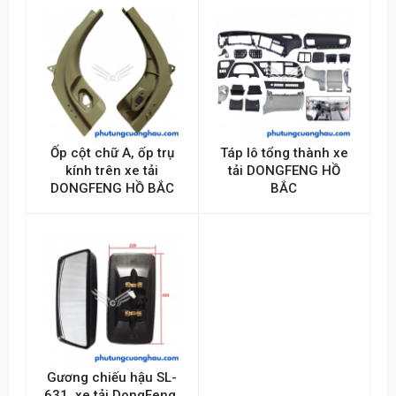
Ốp cột chữ A, ốp trụ
Táp lô tổng thành xe
kính trên xe tải
tải DONGFENG HỒ
DONGFENG HỒ BẮC
BẮC
Gương chiếu hậu SL-
631, xe tải DongFeng,