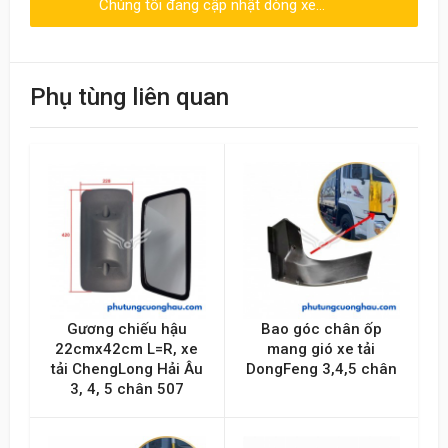
Chúng tôi đang cập nhật dòng xe...
Viết đánh giá
Điểm đánh giá
Phụ tùng liên quan
Tên của bạn
Emai hoặc Số điện thoại
Nội dung
Gương chiếu hậu
Bao góc chân ốp
22cmx42cm L=R, xe
mang gió xe tải
tải ChengLong Hải Âu
DongFeng 3,4,5 chân
3, 4, 5 chân 507