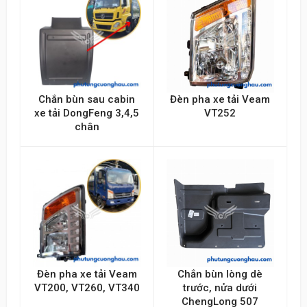
Chắn bùn sau cabin
Đèn pha xe tải Veam
xe tải DongFeng 3,4,5
VT252
chân
Đèn pha xe tải Veam
Chắn bùn lòng dè
VT200, VT260, VT340
trước, nửa dưới
ChengLong 507