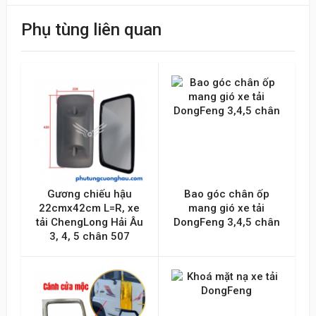
Điểm đánh giá
Phụ tùng liên quan
Tên của bạn
Emai hoặc Số điện thoại
Nội dung
Gương chiếu hậu
Bao góc chân ốp
22cmx42cm L=R, xe
mang gió xe tải
tải ChengLong Hải Âu
DongFeng 3,4,5 chân
3, 4, 5 chân 507