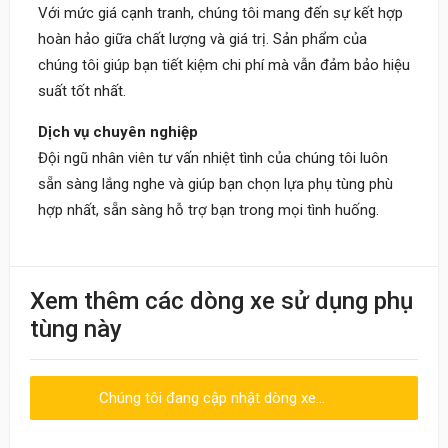
Với mức giá cạnh tranh, chúng tôi mang đến sự kết hợp
hoàn hảo giữa chất lượng và giá trị. Sản phẩm của
chúng tôi giúp bạn tiết kiệm chi phí mà vẫn đảm bảo hiệu
suất tốt nhất.
Dịch vụ chuyên nghiệp
Đội ngũ nhân viên tư vấn nhiệt tình của chúng tôi luôn
sẵn sàng lắng nghe và giúp bạn chọn lựa phụ tùng phù
hợp nhất, sẵn sàng hỗ trợ bạn trong mọi tình huống.
Khách
Xem thêm các dòng xe sử dụng phụ
09:30 20/06/2023
tùng này
Nhân viên nhiệt tình, giao hàng nhanh
Chúng tôi đang cập nhật dòng xe...
Viết đánh giá