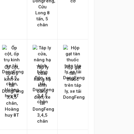
DongFeng,
cơ
Cửu
Long 8
tấn, 5
chân
Ốp cột,
Táp ly
Hộp gạt
ốp trụ
cửa,
tàn
kinh xe
nâng hạ
thuốc
tải
kính
trên táp
DongFeng
bằng
ly, xe tải
3,4,5
điện, xe
DongFeng
chân,
tải
Hoàng
DongFeng
huy 8T
3,4,5
chân