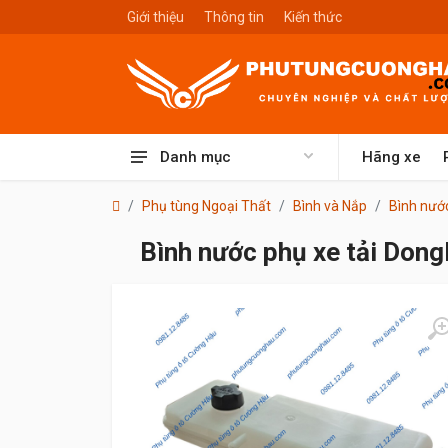
Giới thiệu
Thông tin
Kiến thức
Danh mục
Hãng xe
Phụ tùng Ngoại Thất
Bình và Nắp
Bình nướ
Bình nước phụ xe tải Don