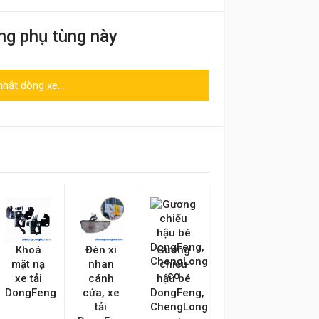
ng phụ tùng này
hật dòng xe...
Emai hoặc Số điện thoại
Khoá
Đèn xi
Gương
mặt nạ
nhan
chiếu
xe tải
cánh
hậu bé
DongFeng
cửa, xe
DongFeng,
tải
ChengLong