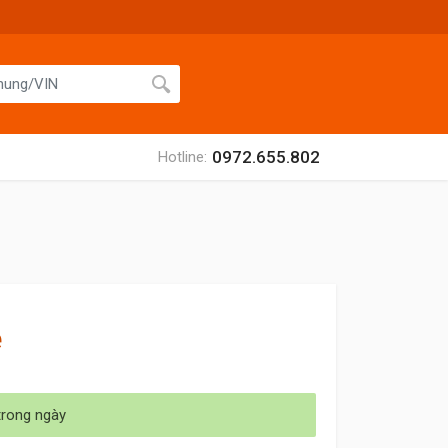
0972.655.802
Hotline:
ệ
trong ngày