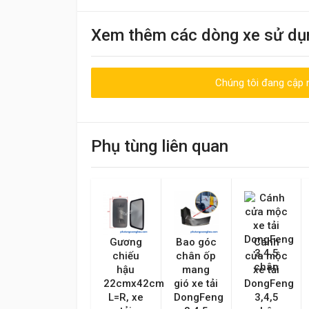
Khách
Xem thêm các dòng xe sử dụ
09:30 20/06/2023
Nhân viên nhiệt tình, giao hàng nhanh
Chúng tôi đang cập n
Viết đánh giá
Điểm đánh giá
Tên của bạn
Phụ tùng liên quan
Nội dung
Gương
Bao góc
Cánh
chiếu
chân ốp
cửa mộc
hậu
mang
xe tải
22cmx42cm
gió xe tải
DongFeng
L=R, xe
DongFeng
3,4,5