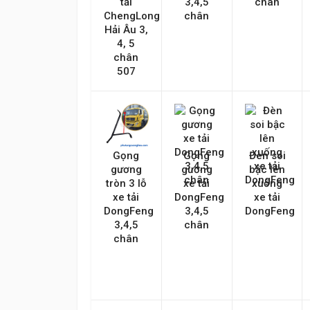
tải
3,4,5
chân
ChengLong
chân
Gửi lên
Hải Âu 3,
4, 5
chân
507
Gọng
Gọng
Đèn soi
gương
gương
bậc lên
tròn 3 lỗ
xe tải
xuống
xe tải
DongFeng
xe tải
DongFeng
3,4,5
DongFeng
3,4,5
chân
chân