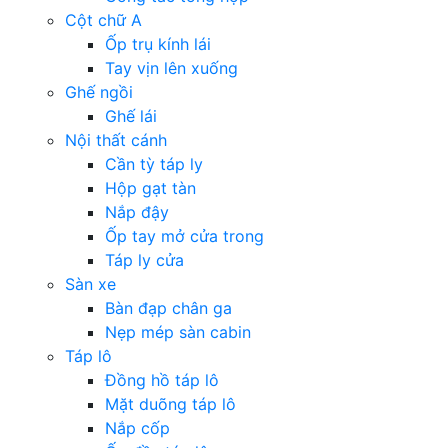
Cột chữ A
Ốp trụ kính lái
Tay vịn lên xuống
Ghế ngồi
Ghế lái
Nội thất cánh
Cần tỳ táp ly
Hộp gạt tàn
Nắp đậy
Ốp tay mở cửa trong
Táp ly cửa
Sàn xe
Bàn đạp chân ga
Nẹp mép sàn cabin
Táp lô
Đồng hồ táp lô
Mặt duõng táp lô
Nắp cốp