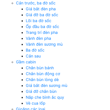
Cản trước, ba đờ sốc
Giá bắt đèn pha
Giá đỡ ba đờ sốc
Lõi ba đờ sốc
Ốp đầu ba đờ sốc
Trang trí đèn pha
Vành đèn pha
Vành đèn sương mù
Ba đờ sốc
Cản sau
Gầm cabin
Chắn bùn bánh
Chắn bùn động cơ
Chắn bùn lòng dè
Giá bắt đèn sương mù
Giá đỡ chắn bùn
Nắp che bình ắc quy
Vè cua lốp
Gioăng các loại