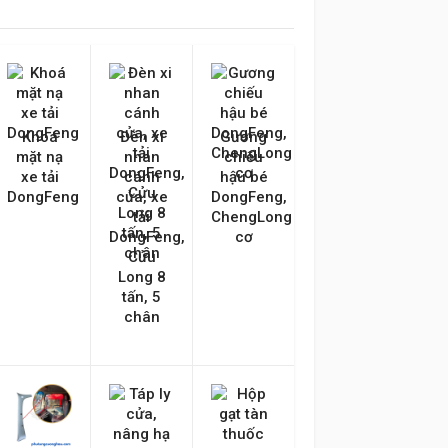
Khoá
Đèn xi
Gương
mặt nạ
nhan
chiếu
xe tải
cánh
hậu bé
DongFeng
cửa, xe
DongFeng,
tải
ChengLong
DongFeng,
cơ
Cửu
Long 8
tấn, 5
chân