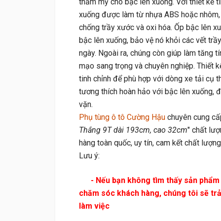
thẩm mỹ cho bậc lên xuống. Với thiết kế ti
xuống được làm từ nhựa ABS hoặc nhôm, i
chống trầy xước và oxi hóa. Ốp bậc lên x
bậc lên xuống, bảo vệ nó khỏi các vết tr
ngày. Ngoài ra, chúng còn giúp làm tăng t
mạo sang trọng và chuyên nghiệp. Thiết 
tinh chỉnh để phù hợp với dòng xe tải cụ 
tương thích hoàn hảo với bậc lên xuống, 
vặn.
Phụ tùng ô tô Cường Hậu
chuyên cung cấ
Thắng 9T dài 193cm, cao 32cm
" chất lượ
hàng toàn quốc, uy tín, cam kết chất lượng
Lưu ý:
- Nếu bạn không tìm thấy sản phẩm cầ
chăm sóc khách hàng, chúng tôi sẽ trả l
làm việc