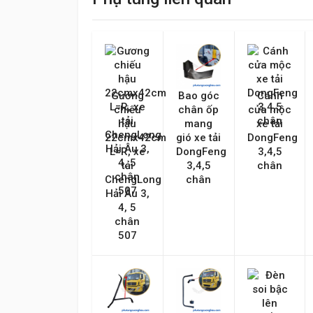
Nội dung
Gương
Bao góc
Cánh
chiếu
chân ốp
cửa mộc
hậu
mang
xe tải
22cmx42cm
gió xe tải
DongFeng
L=R, xe
DongFeng
3,4,5
tải
3,4,5
chân
ChengLong
chân
Gửi lên
Hải Âu 3,
4, 5
chân
507