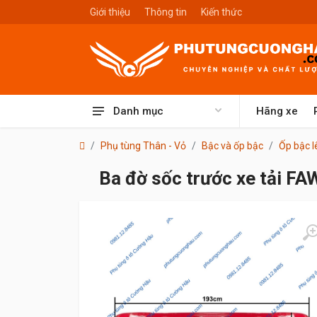
Giới thiệu
Thông tin
Kiến thức
Danh mục
Hãng xe
Phụ tùng Thân - Vỏ
Bậc và ốp bậc
Ốp bậc l
Ba đờ sốc trước xe tải F