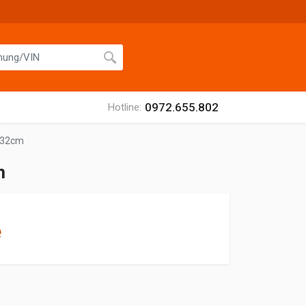
0972.655.802
Hotline:
o 32cm
m
ệ