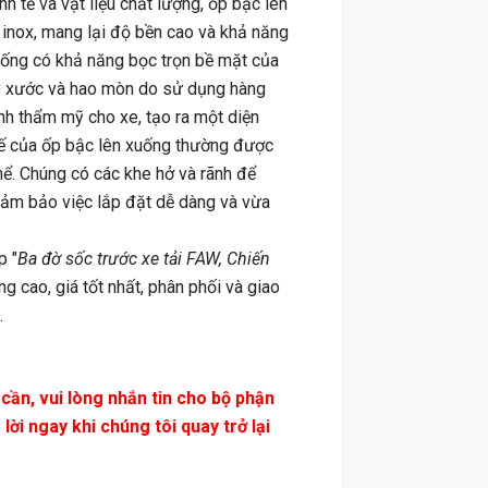
nh tế và vật liệu chất lượng, ốp bậc lên
nox, mang lại độ bền cao và khả năng
uống có khả năng bọc trọn bề mặt của
ầy xước và hao mòn do sử dụng hàng
ính thẩm mỹ cho xe, tạo ra một diện
kế của ốp bậc lên xuống thường được
thể. Chúng có các khe hở và rãnh để
đảm bảo việc lắp đặt dễ dàng và vừa
p "
Ba đờ sốc trước xe tải FAW, Chiến
ng cao, giá tốt nhất, phân phối và giao
.
n, vui lòng nhắn tin cho bộ phận
ời ngay khi chúng tôi quay trở lại