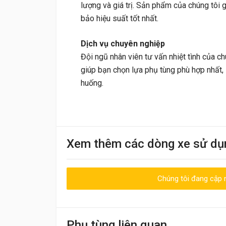
lượng và giá trị. Sản phẩm của chúng tôi 
bảo hiệu suất tốt nhất.
Dịch vụ chuyên nghiệp
Đội ngũ nhân viên tư vấn nhiệt tình của c
giúp bạn chọn lựa phụ tùng phù hợp nhất, 
huống.
Khách
Xem thêm các dòng xe sử dụ
09:30 20/06/2023
Nhân viên nhiệt tình, giao hàng nhanh
Chúng tôi đang cập n
Viết đánh giá
Điểm đánh giá
Tên của bạn
Phụ tùng liên quan