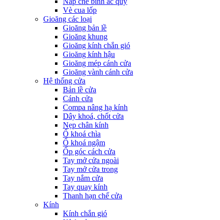
Nắp che bình ắc quy
Vè cua lốp
Gioăng các loại
Gioăng bản lề
Gioăng khung
Gioăng kính chắn gió
Gioăng kính hậu
Gioăng mép cánh cửa
Gioăng vành cánh cửa
Hệ thống cửa
Bản lề cửa
Cánh cửa
Compa nâng hạ kính
Dây khoá, chốt cửa
Nẹp chân kính
Ổ khoá chìa
Ổ khoá ngậm
Ốp góc cách cửa
Tay mở cửa ngoài
Tay mở cửa trong
Tay nắm cửa
Tay quay kính
Thanh hạn chế cửa
Kính
Kính chắn gió