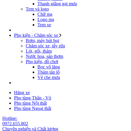
Thanh giằng gạt mưa
Tem và logo
Chữ mạ
Logo mạ
Tem xe
Phụ kiện - Chăm sóc xe
Bơm, máy hút bụi
Chăm sóc xe, tẩy rửa
Lót, gối, thảm
Nước hoa, sáp thơm
Phụ kiện, đồ chơi
Bọc vô lăng
Thảm táp lô
Vè che mưa
Hãng xe
Phụ tùng Thân - Vỏ
Phụ tùng Nội thất
Phụ tùng Ngoại thất
Hotline:
0972.655.802
Chuyên nghiệp và Chất lượng