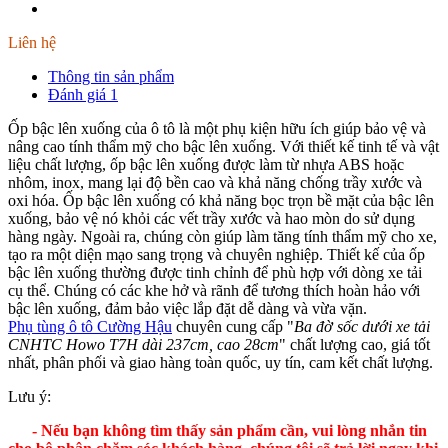
Liên hệ
Thông tin sản phẩm
Đánh giá
1
Ốp bậc lên xuống của ô tô là một phụ kiện hữu ích giúp bảo vệ và
nâng cao tính thẩm mỹ cho bậc lên xuống. Với thiết kế tinh tế và vật
liệu chất lượng, ốp bậc lên xuống được làm từ nhựa ABS hoặc
nhôm, inox, mang lại độ bền cao và khả năng chống trầy xước và
oxi hóa. Ốp bậc lên xuống có khả năng bọc trọn bề mặt của bậc lên
xuống, bảo vệ nó khỏi các vết trầy xước và hao mòn do sử dụng
hàng ngày. Ngoài ra, chúng còn giúp làm tăng tính thẩm mỹ cho xe,
tạo ra một diện mạo sang trọng và chuyên nghiệp. Thiết kế của ốp
bậc lên xuống thường được tinh chỉnh để phù hợp với dòng xe tải
cụ thể. Chúng có các khe hở và rãnh để tương thích hoàn hảo với
bậc lên xuống, đảm bảo việc lắp đặt dễ dàng và vừa vặn.
Phụ tùng ô tô Cường Hậu
chuyên cung cấp "
Ba đờ sốc dưới xe tải
CNHTC Howo T7H dài 237cm, cao 28cm
" chất lượng cao, giá tốt
nhất, phân phối và giao hàng toàn quốc, uy tín, cam kết chất lượng.
Lưu ý:
- Nếu bạn không tìm thấy sản phẩm cần, vui lòng nhắn tin