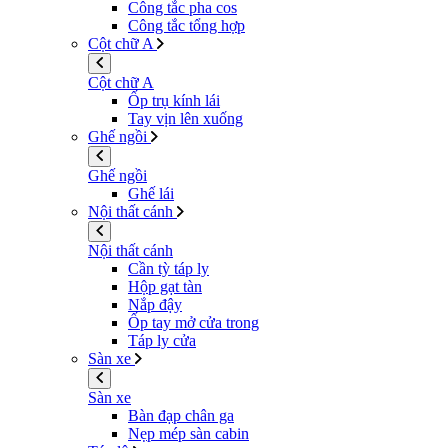
Công tắc pha cos
Công tắc tổng hợp
Cột chữ A
Cột chữ A
Ốp trụ kính lái
Tay vịn lên xuống
Ghế ngồi
Ghế ngồi
Ghế lái
Nội thất cánh
Nội thất cánh
Cần tỳ táp ly
Hộp gạt tàn
Nắp đậy
Ốp tay mở cửa trong
Táp ly cửa
Sàn xe
Sàn xe
Bàn đạp chân ga
Nẹp mép sàn cabin