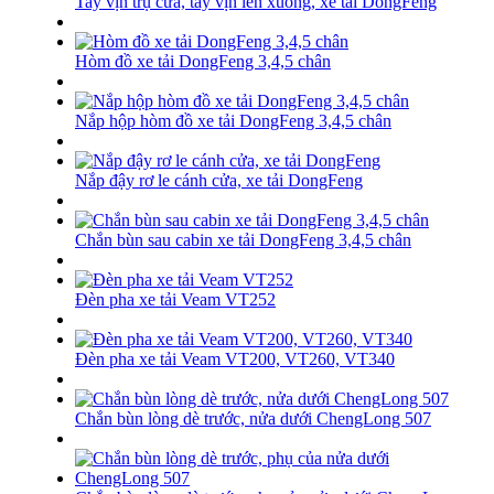
Tay vịn trụ cửa, tay vịn lên xuống, xe tải DongFeng
Hòm đồ xe tải DongFeng 3,4,5 chân
Nắp hộp hòm đồ xe tải DongFeng 3,4,5 chân
Nắp đậy rơ le cánh cửa, xe tải DongFeng
Chắn bùn sau cabin xe tải DongFeng 3,4,5 chân
Đèn pha xe tải Veam VT252
Đèn pha xe tải Veam VT200, VT260, VT340
Chắn bùn lòng dè trước, nửa dưới ChengLong 507