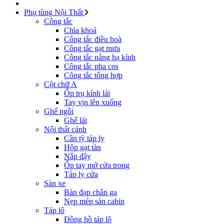
Phụ tùng Nội Thất
Công tắc
Chìa khoá
Công tắc điều hoà
Công tắc gạt mưa
Công tắc nâng hạ kính
Công tắc pha cos
Công tắc tổng hợp
Cột chữ A
Ốp trụ kính lái
Tay vịn lên xuống
Ghế ngồi
Ghế lái
Nội thất cánh
Cần tỳ táp ly
Hộp gạt tàn
Nắp đậy
Ốp tay mở cửa trong
Táp ly cửa
Sàn xe
Bàn đạp chân ga
Nẹp mép sàn cabin
Táp lô
Đồng hồ táp lô