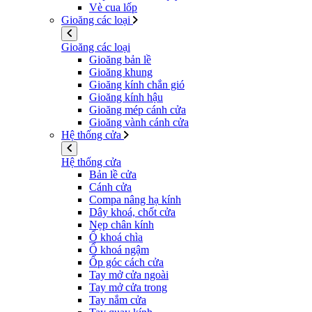
Vè cua lốp
Gioăng các loại
Gioăng các loại
Gioăng bản lề
Gioăng khung
Gioăng kính chắn gió
Gioăng kính hậu
Gioăng mép cánh cửa
Gioăng vành cánh cửa
Hệ thống cửa
Hệ thống cửa
Bản lề cửa
Cánh cửa
Compa nâng hạ kính
Dây khoá, chốt cửa
Nẹp chân kính
Ổ khoá chìa
Ổ khoá ngậm
Ốp góc cách cửa
Tay mở cửa ngoài
Tay mở cửa trong
Tay nắm cửa