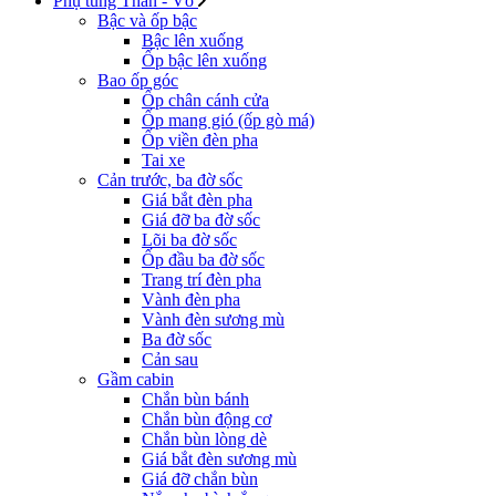
Phụ tùng Thân - Vỏ
Bậc và ốp bậc
Bậc lên xuống
Ốp bậc lên xuống
Bao ốp góc
Ốp chân cánh cửa
Ốp mang gió (ốp gò má)
Ốp viền đèn pha
Tai xe
Cản trước, ba đờ sốc
Giá bắt đèn pha
Giá đỡ ba đờ sốc
Lõi ba đờ sốc
Ốp đầu ba đờ sốc
Trang trí đèn pha
Vành đèn pha
Vành đèn sương mù
Ba đờ sốc
Cản sau
Gầm cabin
Chắn bùn bánh
Chắn bùn động cơ
Chắn bùn lòng dè
Giá bắt đèn sương mù
Giá đỡ chắn bùn