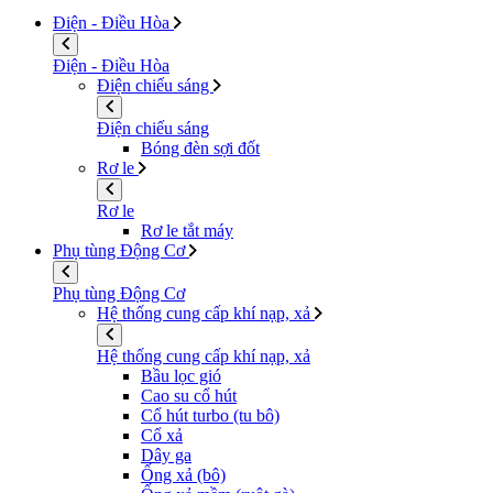
Điện - Điều Hòa
Điện - Điều Hòa
Điện chiếu sáng
Điện chiếu sáng
Bóng đèn sợi đốt
Rơ le
Rơ le
Rơ le tắt máy
Phụ tùng Động Cơ
Phụ tùng Động Cơ
Hệ thống cung cấp khí nạp, xả
Hệ thống cung cấp khí nạp, xả
Bầu lọc gió
Cao su cổ hút
Cổ hút turbo (tu bô)
Cổ xả
Dây ga
Ống xả (bô)