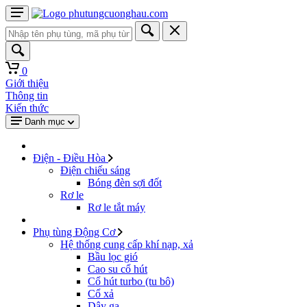
0
Giới thiệu
Thông tin
Kiến thức
Danh mục
Điện - Điều Hòa
Điện chiếu sáng
Bóng đèn sợi đốt
Rơ le
Rơ le tắt máy
Phụ tùng Động Cơ
Hệ thống cung cấp khí nạp, xả
Bầu lọc gió
Cao su cổ hút
Cổ hút turbo (tu bô)
Cổ xả
Dây ga