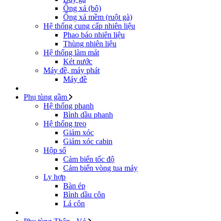
Ống xả (bô)
Ống xả mềm (ruột gà)
Hệ thống cung cấp nhiên liệu
Phao báo nhiên liệu
Thùng nhiên liệu
Hệ thống làm mát
Két nước
Máy đề, máy phát
Máy đề
Phụ tùng gầm
Hệ thống phanh
Bình dầu phanh
Hệ thống treo
Giảm xóc
Giảm xóc cabin
Hộp số
Cảm biến tốc độ
Cảm biến vòng tua máy
Ly hợp
Bàn ép
Bình dầu côn
Lá côn