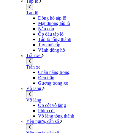
Táp lô
Táp lô
Đồng hồ táp lô
Mặt duõng táp lô
Nắp cốp
Ốp đầu táp lô
Táp lô tổng thành
Tay mở cốp
Vành đồng hồ
Trần xe
Trần xe
Chắn nắng trong
Đèn trần
Gương trong xe
Vô lăng
Vô lăng
Ốp cột vô lăng
Phím còi
Vô lăng tổng thành
Yên ngựa, cần số
Yên ngựa, cần số