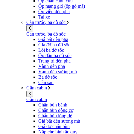
Ốp chân cánh cửa
Ốp mang gió (ốp gò má)
Ốp viền đèn pha
Tai xe
Cản trước, ba đờ sốc
Cản trước, ba đờ sốc
Giá bắt đèn pha
Giá đỡ ba đờ sốc
Lõi ba đờ sốc
Ốp đầu ba đờ sốc
Trang trí đèn pha
Vành đèn pha
Vành đèn sương mù
Ba đờ sốc
Cản sau
Gầm cabin
Gầm cabin
Chắn bùn bánh
Chắn bùn động cơ
Chắn bùn lòng dè
Giá bắt đèn sương mù
Giá đỡ chắn bùn
Nắp che bình ắc quy