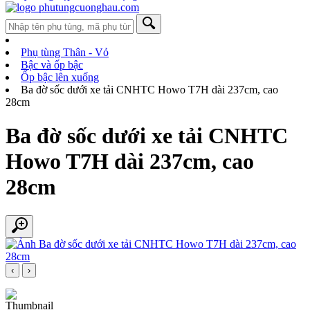
Phụ tùng Thân - Vỏ
Bậc và ốp bậc
Ốp bậc lên xuống
Ba đờ sốc dưới xe tải CNHTC Howo T7H dài 237cm, cao
28cm
Ba đờ sốc dưới xe tải CNHTC
Howo T7H dài 237cm, cao
28cm
‹
›