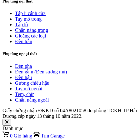
Phụ tùng nội thất
Táp li cánh cửa
Tay mở trong
Táp lô
Chắn nắng trong
Gioăng các loại
Đèn trần
Phụ tùng ngoại thất
Đèn pha
Đèn gầm (Đèn sương mù)
Đèn hậu
Gương chiếu hậu
Tay mở ngoài
Tem, chữ
Chắn nắng ngoài
Giấy chứng nhận ĐKKD số 04A8021058 do phòng TCKH TP Hải
Dương cấp ngày 13 tháng 10 năm 2022.
Danh mục
0
Giỏ hàng
Tìm Garage