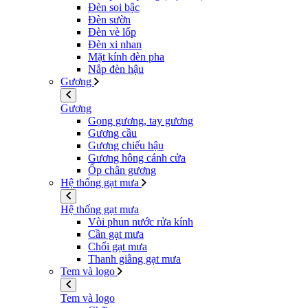
Đèn soi bậc
Đèn sườn
Đèn vè lốp
Đèn xi nhan
Mặt kính đèn pha
Nắp đèn hậu
Gương
Gương
Gọng gương, tay gương
Gương cầu
Gương chiếu hậu
Gương hông cánh cửa
Ốp chân gương
Hệ thống gạt mưa
Hệ thống gạt mưa
Vòi phun nước rửa kính
Cần gạt mưa
Chổi gạt mưa
Thanh giằng gạt mưa
Tem và logo
Tem và logo