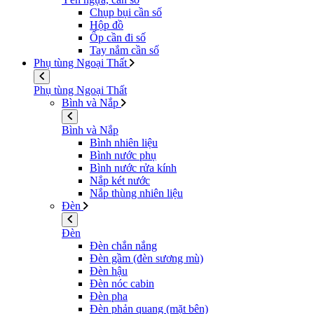
Chụp bụi cần số
Hộp đồ
Ốp cần đi số
Tay nắm cần số
Phụ tùng Ngoại Thất
Phụ tùng Ngoại Thất
Bình và Nắp
Bình và Nắp
Bình nhiên liệu
Bình nước phụ
Bình nước rửa kính
Nắp két nước
Nắp thùng nhiên liệu
Đèn
Đèn
Đèn chắn nắng
Đèn gầm (đèn sương mù)
Đèn hậu
Đèn nóc cabin
Đèn pha
Đèn phản quang (mặt bên)