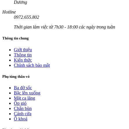
Dương
Hotline
0972.655.802
Thời gian làm việc từ 7h30 - 18:00 các ngày trong tuần
Thông tin chung
Giới thiệu
Thông tin
Kiến thức
Chính sách bảo mật
Phụ tùng thân vỏ
Ba đờ sốc
Bậc lên xuống
Mặt ca lăng
Ốp gió
Chắn bùn
Cánh cửa
Ổ khoá