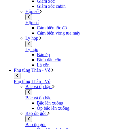
Giảm xóc
Giảm xóc cabin
Hộp số
Hộp số
Cảm biến tốc độ
Cảm biến vòng tua máy
Ly hợp
Ly hợp
Bàn ép
Bình dầu côn
Lá côn
Phụ tùng Thân - Vỏ
Phụ tùng Thân - Vỏ
Bậc và ốp bậc
Bậc và ốp bậc
Bậc lên xuống
Ốp bậc lên xuống
Bao ốp góc
Bao ốp góc