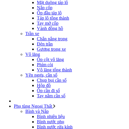
Mặt duõng táp lô
Nắp cốp
Ốp đầu táp lô
Táp lô tổng thành
Tay mở cốp
Vành đồng hồ
Trần xe
Chắn nắng trong
Đèn trần
Gương trong xe
Vô lăng
Ốp cột vô lăng
Phím còi
Vô lăng tổng thành
Yên ngựa, cần số
Chụp bụi cần số
Hộp đồ
Ốp cần đi số
Tay nắm cần số
Phụ tùng Ngoại Thất
Bình và Nắp
Bình nhiên liệu
Bình nước phụ
Bình nước rửa kính