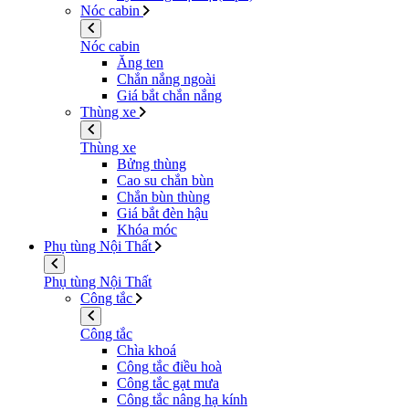
Nóc cabin
Nóc cabin
Ăng ten
Chắn nắng ngoài
Giá bắt chắn nắng
Thùng xe
Thùng xe
Bửng thùng
Cao su chắn bùn
Chắn bùn thùng
Giá bắt đèn hậu
Khóa móc
Phụ tùng Nội Thất
Phụ tùng Nội Thất
Công tắc
Công tắc
Chìa khoá
Công tắc điều hoà
Công tắc gạt mưa
Công tắc nâng hạ kính