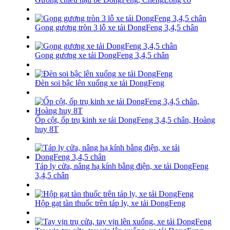
Gọng gương tròn 3 lỗ xe tải DongFeng 3,4,5 chân
Gọng gương xe tải DongFeng 3,4,5 chân
Đèn soi bậc lên xuống xe tải DongFeng
Ốp cột, ốp trụ kinh xe tải DongFeng 3,4,5 chân, Hoàng
huy 8T
Táp ly cửa, nâng hạ kính bằng điện, xe tải DongFeng
3,4,5 chân
Hộp gạt tàn thuốc trên táp ly, xe tải DongFeng