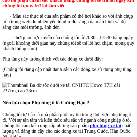
cho bộ phận chăm sóc khách hàng, chúng tôi sẽ trả lời ngay khi
chúng tôi quay trở lại làm việc
- Màu sắc thực tế của sản phẩm có thể hơi khác so với ảnh chụp
trên trang web do nhiều yếu tố như độ sáng của màn hình và độ
sáng của môi trường, ánh đèn
- Thời gian trực tuyến của chúng tôi từ 7h30 - 17h30 hàng ngày
(ngoài khoảng thời gian này chúng tôi sẽ trả lời hơi chậm, mong quý
khách thông cảm)
Phụ tùng này tương thích với các dòng xe dưới đây:
(Chúng tôi đang cập nhật danh sách các dòng xe sử dụng phụ tùng
này)
Nên lựa chọn Phụ tùng ô tô Cường Hậu ?
Chúng tôi tự hào là nhà phân phối uy tín trong lĩnh vực phụ tùng ô
tô. Với sự tận tâm và kiến thức sâu sắc về ngành công nghiệp ô tô,
chúng tôi cam kết cung cấp những sản phẩm
phụ tùng xe tải
chất
lượng và đáng tin cậy cho các dòng xe tải Trung Quốc, Hàn Quốc,
Nhật Bản.