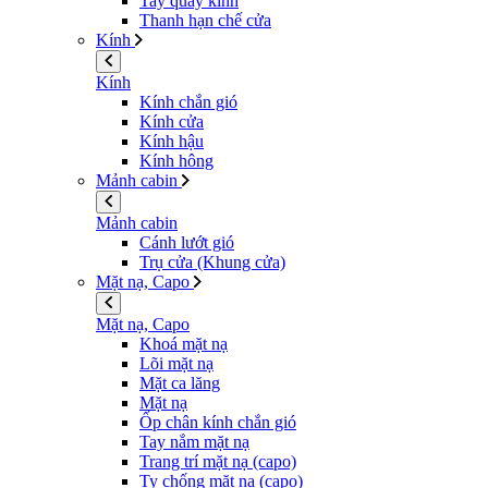
Tay quay kính
Thanh hạn chế cửa
Kính
Kính
Kính chắn gió
Kính cửa
Kính hậu
Kính hông
Mảnh cabin
Mảnh cabin
Cánh lướt gió
Trụ cửa (Khung cửa)
Mặt nạ, Capo
Mặt nạ, Capo
Khoá mặt nạ
Lõi mặt nạ
Mặt ca lăng
Mặt nạ
Ốp chân kính chắn gió
Tay nắm mặt nạ
Trang trí mặt nạ (capo)
Ty chống mặt nạ (capo)