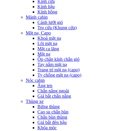
Kính cửa
Kính hậu
Kính hông
Mảnh cabin
Cánh lướt gió
Trụ cửa (Khung cửa)
Mặt nạ, Capo
Khoá mặt nạ
Lõi mặt nạ
Mặt ca lăng
Mặt nạ
Ốp chân kính chắn gió
Tay nắm mặt nạ
Trang trí mặt nạ (capo)
Ty chống mặt nạ (capo)
Nóc cabin
Ăng ten
Chắn nắng ngoài
Giá bắt chắn nắng
Thùng xe
Bửng thùng
Cao su chắn bùn
Chắn bùn thùng
Giá bắt đèn hậu
Khóa móc