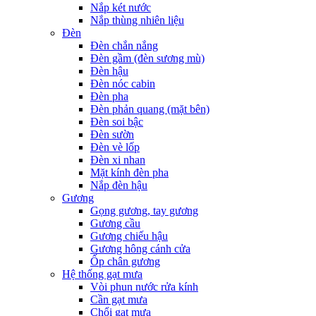
Nắp két nước
Nắp thùng nhiên liệu
Đèn
Đèn chắn nắng
Đèn gầm (đèn sương mù)
Đèn hậu
Đèn nóc cabin
Đèn pha
Đèn phản quang (mặt bên)
Đèn soi bậc
Đèn sườn
Đèn vè lốp
Đèn xi nhan
Mặt kính đèn pha
Nắp đèn hậu
Gương
Gọng gương, tay gương
Gương cầu
Gương chiếu hậu
Gương hông cánh cửa
Ốp chân gương
Hệ thống gạt mưa
Vòi phun nước rửa kính
Cần gạt mưa
Chổi gạt mưa