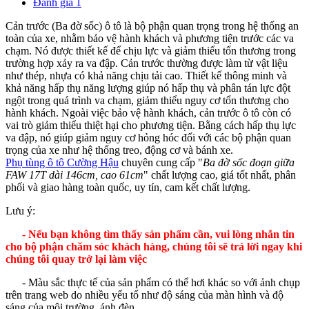
Đánh giá
1
Cản trước (Ba đờ sốc) ô tô là bộ phận quan trọng trong hệ thống an
toàn của xe, nhằm bảo vệ hành khách và phương tiện trước các va
chạm. Nó được thiết kế để chịu lực và giảm thiểu tổn thương trong
trường hợp xảy ra va đập. Cản trước thường được làm từ vật liệu
như thép, nhựa có khả năng chịu tải cao. Thiết kế thông minh và
khả năng hấp thụ năng lượng giúp nó hấp thụ và phân tán lực đột
ngột trong quá trình va chạm, giảm thiểu nguy cơ tổn thương cho
hành khách. Ngoài việc bảo vệ hành khách, cản trước ô tô còn có
vai trò giảm thiểu thiệt hại cho phương tiện. Bằng cách hấp thụ lực
va đập, nó giúp giảm nguy cơ hỏng hóc đối với các bộ phận quan
trọng của xe như hệ thống treo, động cơ và bánh xe.
Phụ tùng ô tô Cường Hậu
chuyên cung cấp "
Ba đờ sốc đoạn giữa
FAW 17T dài 146cm, cao 61cm
" chất lượng cao, giá tốt nhất, phân
phối và giao hàng toàn quốc, uy tín, cam kết chất lượng.
Lưu ý:
- Nếu bạn không tìm thấy sản phẩm cần, vui lòng nhắn tin
cho bộ phận chăm sóc khách hàng, chúng tôi sẽ trả lời ngay khi
chúng tôi quay trở lại làm việc
- Màu sắc thực tế của sản phẩm có thể hơi khác so với ảnh chụp
trên trang web do nhiều yếu tố như độ sáng của màn hình và độ
sáng của môi trường, ánh đèn