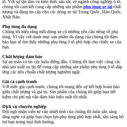
tô. Với sự tận tâm và kiến thức sâu sắc về ngành công nghiệp ô tô,
chúng tôi cam kết cung cấp những sản phẩm
phụ tùng xe tải
chất
lượng và đáng tin cậy cho các dòng xe tải Trung Quốc, Hàn Quốc,
Nhật Bản.
Phụ tùng đa dạng
Chúng tôi hiểu rằng mỗi dòng xe có những yêu cầu riêng về phụ
tùng. Vì vậy với danh mục sản phẩm đa dạng của chúng tôi đảm
bảo bạn sẽ tìm thấy những phụ tùng ô tô phù hợp cho chiếc xe của
bạn.
Chất lượng đảm bảo
Sự an toàn và tin cậy luôn đứng đầu. Chúng tôi làm việc cùng các
nhà sản xuất uy tín để cung cấp những sản phẩm phụ tùng ô tô đáp
ứng các tiêu chuẩn chất lượng nghiêm ngặt.
Giá cả cạnh tranh
Với mức giá cạnh tranh, chúng tôi mang đến sự kết hợp hoàn hảo
giữa chất lượng và giá trị. Sản phẩm của chúng tôi giúp bạn tiết
kiệm chi phí mà vẫn đảm bảo hiệu suất tốt nhất.
Dịch vụ chuyên nghiệp
Đội ngũ nhân viên tư vấn nhiệt tình của chúng tôi luôn sẵn sàng
lắng nghe và giúp bạn chọn lựa phụ tùng phù hợp nhất, sẵn sàng hỗ
trợ bạn trong mọi tình huống.