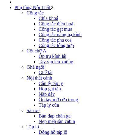
Phụ tùng Nội Thất
Công tắc
Chìa khoá
Công tắc điều hoà
Công tắc gạt mưa
Công tắc nâng hạ kính
Công tắc pha cos
Công tắc tổng hợp
Cột chữ A
Ốp trụ kính lái
Tay vịn lên xuống
Ghế ngồi
Ghế lái
Nội thất cánh
Cần tỳ táp ly
Hộp gạt tàn
Nắp đậy
Ốp tay mở cửa trong
Táp ly cửa
Sàn xe
Bàn đạp chân ga
Nẹp mép sàn cabin
Táp lô
Đồng hồ táp lô