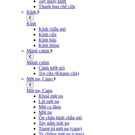
Tay quay kính
Thanh hạn chế cửa
Kính
Kính
Kính chắn gió
Kính cửa
Kính hậu
Kính hông
Mảnh cabin
Mảnh cabin
Cánh lướt gió
Trụ cửa (Khung cửa)
Mặt nạ, Capo
Mặt nạ, Capo
Khoá mặt nạ
Lõi mặt nạ
Mặt ca lăng
Mặt nạ
Ốp chân kính chắn gió
Tay nắm mặt nạ
Trang trí mặt nạ (capo)
Ty chống mặt nạ (capo)