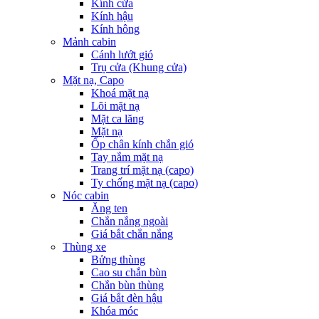
Kính cửa
Kính hậu
Kính hông
Mảnh cabin
Cánh lướt gió
Trụ cửa (Khung cửa)
Mặt nạ, Capo
Khoá mặt nạ
Lõi mặt nạ
Mặt ca lăng
Mặt nạ
Ốp chân kính chắn gió
Tay nắm mặt nạ
Trang trí mặt nạ (capo)
Ty chống mặt nạ (capo)
Nóc cabin
Ăng ten
Chắn nắng ngoài
Giá bắt chắn nắng
Thùng xe
Bửng thùng
Cao su chắn bùn
Chắn bùn thùng
Giá bắt đèn hậu
Khóa móc