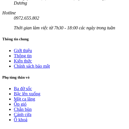
Dương
Hotline
0972.655.802
Thời gian làm việc từ 7h30 - 18:00 các ngày trong tuần
Thông tin chung
Giới thiệu
Thông tin
Kiến thức
Chính sách bảo mật
Phụ tùng thân vỏ
Ba đờ sốc
Bậc lên xuống
Mặt ca lăng
Ốp gió
Chắn bùn
Cánh cửa
Ổ khoá