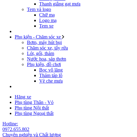
Thanh giằng gạt mưa
Tem và logo
Chữ mạ
Logo mạ
Tem xe
Phụ kiện - Chăm sóc xe
Bơm, máy hút bụi
Chăm sóc xe, tẩy rửa
Lót, gối, thảm
Nước hoa, sáp thơm
Phụ kiện, đồ chơi
Bọc vô lăng
Thảm táp lô
Vè che mưa
Hãng xe
Phụ tùng Thân - Vỏ
Phụ tùng Nội thất
Phụ tùng Ngoại thất
Hotline:
0972.655.802
Chuyên nghiệp và Chất lượng