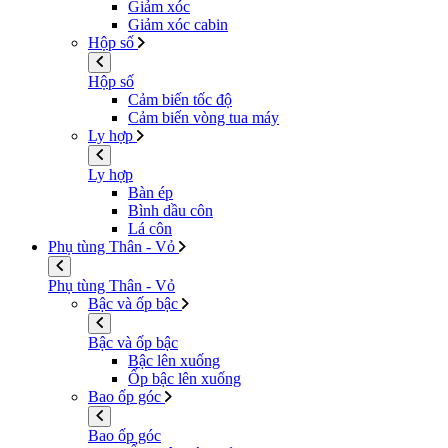
Giảm xóc
Giảm xóc cabin
Hộp số
Hộp số
Cảm biến tốc độ
Cảm biến vòng tua máy
Ly hợp
Ly hợp
Bàn ép
Bình dầu côn
Lá côn
Phụ tùng Thân - Vỏ
Phụ tùng Thân - Vỏ
Bậc và ốp bậc
Bậc và ốp bậc
Bậc lên xuống
Ốp bậc lên xuống
Bao ốp góc
Bao ốp góc