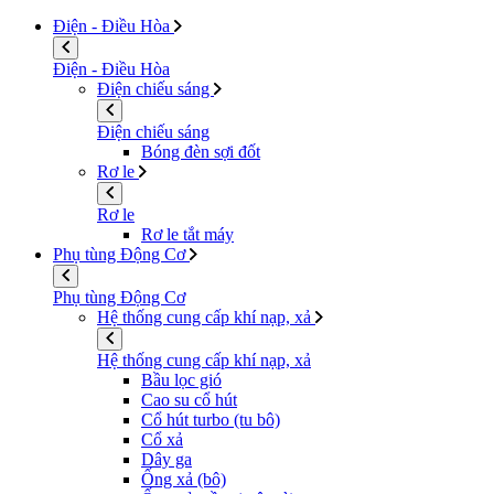
Điện - Điều Hòa
Điện - Điều Hòa
Điện chiếu sáng
Điện chiếu sáng
Bóng đèn sợi đốt
Rơ le
Rơ le
Rơ le tắt máy
Phụ tùng Động Cơ
Phụ tùng Động Cơ
Hệ thống cung cấp khí nạp, xả
Hệ thống cung cấp khí nạp, xả
Bầu lọc gió
Cao su cổ hút
Cổ hút turbo (tu bô)
Cổ xả
Dây ga
Ống xả (bô)