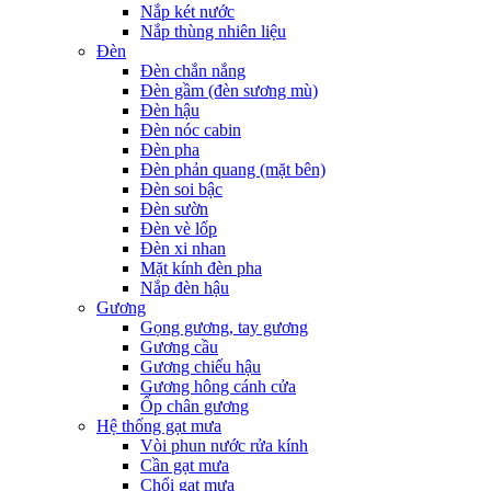
Nắp két nước
Nắp thùng nhiên liệu
Đèn
Đèn chắn nắng
Đèn gầm (đèn sương mù)
Đèn hậu
Đèn nóc cabin
Đèn pha
Đèn phản quang (mặt bên)
Đèn soi bậc
Đèn sườn
Đèn vè lốp
Đèn xi nhan
Mặt kính đèn pha
Nắp đèn hậu
Gương
Gọng gương, tay gương
Gương cầu
Gương chiếu hậu
Gương hông cánh cửa
Ốp chân gương
Hệ thống gạt mưa
Vòi phun nước rửa kính
Cần gạt mưa
Chổi gạt mưa