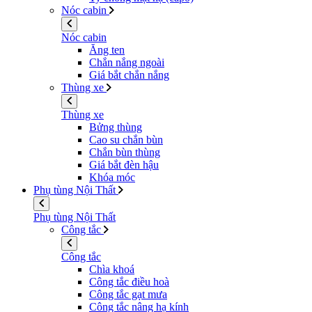
Nóc cabin
Nóc cabin
Ăng ten
Chắn nắng ngoài
Giá bắt chắn nắng
Thùng xe
Thùng xe
Bửng thùng
Cao su chắn bùn
Chắn bùn thùng
Giá bắt đèn hậu
Khóa móc
Phụ tùng Nội Thất
Phụ tùng Nội Thất
Công tắc
Công tắc
Chìa khoá
Công tắc điều hoà
Công tắc gạt mưa
Công tắc nâng hạ kính