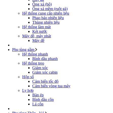
Ống xả (bô)
Ống xả mềm (ruột gà)
Hệ thống cung cấp nhiên liệu
Phao báo nhiên liệu
Thùng nhiên liệu
Hệ thống làm mát
Két nước
Máy đề, máy phát
Máy đề
Phụ tùng gầm
Hệ thống phanh
Bình dầu phanh
Hệ thống treo
Giảm xóc
Giảm xóc cabin
Hộp số
Cảm biến tốc độ
Cảm biến vòng tua máy
Ly hợp
Bàn ép
Bình dầu côn
Lá côn