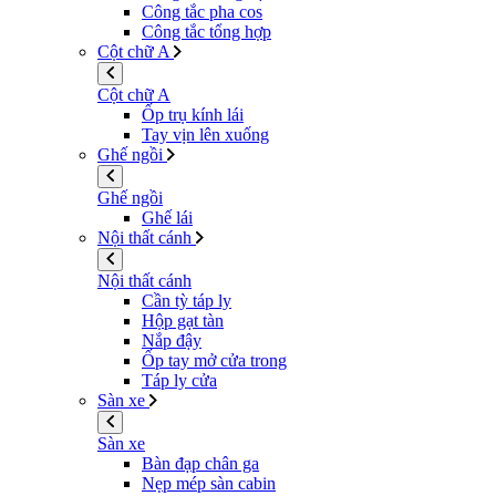
Công tắc pha cos
Công tắc tổng hợp
Cột chữ A
Cột chữ A
Ốp trụ kính lái
Tay vịn lên xuống
Ghế ngồi
Ghế ngồi
Ghế lái
Nội thất cánh
Nội thất cánh
Cần tỳ táp ly
Hộp gạt tàn
Nắp đậy
Ốp tay mở cửa trong
Táp ly cửa
Sàn xe
Sàn xe
Bàn đạp chân ga
Nẹp mép sàn cabin