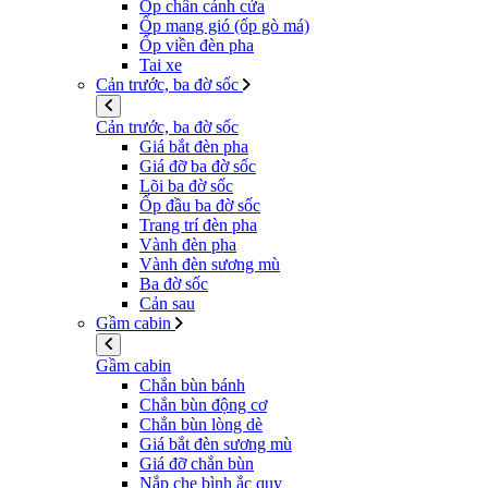
Ốp chân cánh cửa
Ốp mang gió (ốp gò má)
Ốp viền đèn pha
Tai xe
Cản trước, ba đờ sốc
Cản trước, ba đờ sốc
Giá bắt đèn pha
Giá đỡ ba đờ sốc
Lõi ba đờ sốc
Ốp đầu ba đờ sốc
Trang trí đèn pha
Vành đèn pha
Vành đèn sương mù
Ba đờ sốc
Cản sau
Gầm cabin
Gầm cabin
Chắn bùn bánh
Chắn bùn động cơ
Chắn bùn lòng dè
Giá bắt đèn sương mù
Giá đỡ chắn bùn
Nắp che bình ắc quy