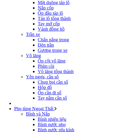
Mặt duõng táp lô
Nắp cốp
Ốp đầu táp lô
Táp lô tổng thành
Tay mở cốp
Vành đồng hồ
Trần xe
Chắn nắng trong
Đèn trần
Gương trong xe
Vô lăng
Ốp cột vô lăng
Phím còi
Vô lăng tổng thành
Yên ngựa, cần số
Chụp bụi cần số
Hộp đồ
Ốp cần đi số
Tay nắm cần số
Phụ tùng Ngoại Thất
Bình và Nắp
Bình nhiên liệu
Bình nước phụ
Bình nước rửa kính