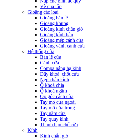
Nắp che bình ắc quy
Vè cua lốp
Gioăng các loại
Gioăng bản lề
Gioăng khung
Gioăng kính chắn gió
Gioăng kính hậu
Gioăng mép cánh cửa
Gioăng vành cánh cửa
Hệ thống cửa
Bản lề cửa
Cánh cửa
Compa nâng hạ kính
Dây khoá, chốt cửa
Nẹp chân kính
Ổ khoá chìa
Ổ khoá ngậm
Ốp góc cách cửa
Tay mở cửa ngoài
Tay mở cửa trong
Tay nắm cửa
Tay quay kính
Thanh hạn chế cửa
Kính
Kính chắn gió