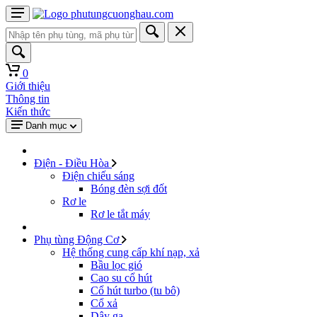
0
Giới thiệu
Thông tin
Kiến thức
Danh mục
Điện - Điều Hòa
Điện chiếu sáng
Bóng đèn sợi đốt
Rơ le
Rơ le tắt máy
Phụ tùng Động Cơ
Hệ thống cung cấp khí nạp, xả
Bầu lọc gió
Cao su cổ hút
Cổ hút turbo (tu bô)
Cổ xả
Dây ga