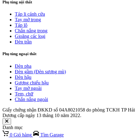
Phụ tùng nội thất
Táp li cánh cửa
Tay mở trong
Táp lô
Chắn nắng trong
Gioăng các loại
Đèn trần
Phụ tùng ngoại thất
Đèn pha
Đèn gầm (Đèn sương mù)
Đèn hậu
Gương chiếu hậu
Tay mở ngoài
Tem, chữ
Chắn nắng ngoài
Giấy chứng nhận ĐKKD số 04A8021058 do phòng TCKH TP Hải
Dương cấp ngày 13 tháng 10 năm 2022.
Danh mục
0
Giỏ hàng
Tìm Garage