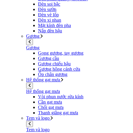
Đèn soi bậc
Đèn sườn
Đèn vè lốp
Đèn xi nhan
Mặt kính đèn pha
Nắp đèn hậu
Gương
Gương
Gọng gương, tay gương
Gương cầu
Gương chiếu hậu
Gương hông cánh cửa
Ốp chân gương
Hệ thống gạt mưa
Hệ thống gạt mưa
Vòi phun nước rửa kính
Cần gạt mưa
Chổi gạt mưa
Thanh giằng gạt mưa
Tem và logo
Tem và logo