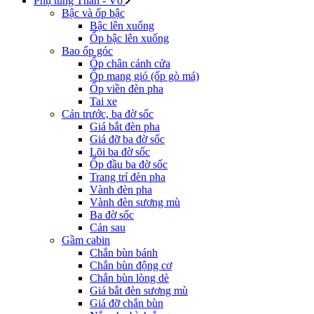
Phụ tùng Thân - Vỏ
Bậc và ốp bậc
Bậc lên xuống
Ốp bậc lên xuống
Bao ốp góc
Ốp chân cánh cửa
Ốp mang gió (ốp gò má)
Ốp viền đèn pha
Tai xe
Cản trước, ba đờ sốc
Giá bắt đèn pha
Giá đỡ ba đờ sốc
Lõi ba đờ sốc
Ốp đầu ba đờ sốc
Trang trí đèn pha
Vành đèn pha
Vành đèn sương mù
Ba đờ sốc
Cản sau
Gầm cabin
Chắn bùn bánh
Chắn bùn động cơ
Chắn bùn lòng dè
Giá bắt đèn sương mù
Giá đỡ chắn bùn