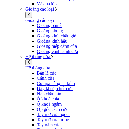
Vè cua lốp
Gioăng các loại
Gioăng các loại
Gioăng bản lề
Gioăng khung
Gioăng kính chắn gió
Gioăng kính hậu
Gioăng mép cánh cửa
Gioăng vành cánh cửa
Hệ thống cửa
Hệ thống cửa
Bản lề cửa
Cánh cửa
Compa nâng hạ kính
Dây khoá, chốt cửa
Nẹp chân kính
Ổ khoá chìa
Ổ khoá ngậm
Ốp góc cách cửa
Tay mở cửa ngoài
Tay mở cửa trong
Tay nắm cửa