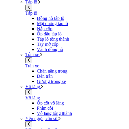
Táp lô
Táp lô
Đồng hồ táp lô
Mặt duõng táp lô
Nắp cốp
Ốp đầu táp lô
Táp lô tổng thành
Tay mở cốp
Vành đồng hồ
Trần xe
Trần xe
Chắn nắng trong
Đèn trần
Gương trong xe
Vô lăng
Vô lăng
Ốp cột vô lăng
Phím còi
Vô lăng tổng thành
Yên ngựa, cần số