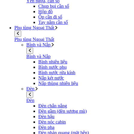
Yên ngựa, cần số
Chụp bụi cần số
Hộp đồ
Ốp cần đi số
Tay nắm cần số
Phụ tùng Ngoại Thất
Phụ tùng Ngoại Thất
Bình và Nắp
Bình và Nắp
Bình nhiên liệu
Bình nước phụ
Bình nước rửa kính
Nắp két nước
Nắp thùng nhiên liệu
Đèn
Đèn
Đèn chắn nắng
Đèn gầm (đèn sương mù)
Đèn hậu
Đèn nóc cabin
Đèn pha
Đèn phản quang (mặt bên)