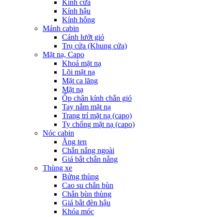
Kính cửa
Kính hậu
Kính hông
Mảnh cabin
Cánh lướt gió
Trụ cửa (Khung cửa)
Mặt nạ, Capo
Khoá mặt nạ
Lõi mặt nạ
Mặt ca lăng
Mặt nạ
Ốp chân kính chắn gió
Tay nắm mặt nạ
Trang trí mặt nạ (capo)
Ty chống mặt nạ (capo)
Nóc cabin
Ăng ten
Chắn nắng ngoài
Giá bắt chắn nắng
Thùng xe
Bửng thùng
Cao su chắn bùn
Chắn bùn thùng
Giá bắt đèn hậu
Khóa móc