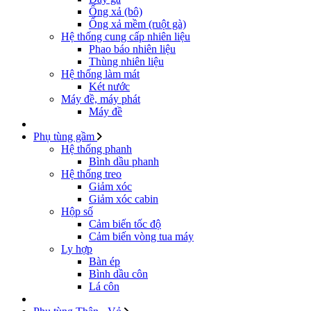
Ống xả (bô)
Ống xả mềm (ruột gà)
Hệ thống cung cấp nhiên liệu
Phao báo nhiên liệu
Thùng nhiên liệu
Hệ thống làm mát
Két nước
Máy đề, máy phát
Máy đề
Phụ tùng gầm
Hệ thống phanh
Bình dầu phanh
Hệ thống treo
Giảm xóc
Giảm xóc cabin
Hộp số
Cảm biến tốc độ
Cảm biến vòng tua máy
Ly hợp
Bàn ép
Bình dầu côn
Lá côn