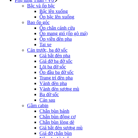
Phụ tùng Thân - Vỏ
Bậc và ốp bậc
Bậc lên xuống
Ốp bậc lên xuống
Bao ốp góc
Ốp chân cánh cửa
Ốp mang gió (ốp gò má)
Ốp viền đèn pha
Tai xe
Cản trước, ba đờ sốc
Giá bắt đèn pha
Giá đỡ ba đờ sốc
Lõi ba đờ sốc
Ốp đầu ba đờ sốc
Trang trí đèn pha
Vành đèn pha
Vành đèn sương mù
Ba đờ sốc
Cản sau
Gầm cabin
Chắn bùn bánh
Chắn bùn động cơ
Chắn bùn lòng dè
Giá bắt đèn sương mù
Giá đỡ chắn bùn