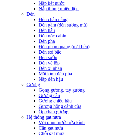
Nắp két nước
Nắp thùng nhiên liệu
Đèn
Đèn chắn nắng
Đèn gầm (đèn sương mù)
Đèn hậu
Đèn nóc cabin
Đèn pha
Đèn phản quang (mặt bên)
Đèn soi bậc
Đèn sườn
Đèn vè lốp
Đèn xi nhan
Mặt kính đèn pha
Nắp đèn hậu
Gương
Gọng gương, tay gương
Gương cầu
Gương chiếu hậu
Gương hông cánh cửa
Ốp chân gương
Hệ thống gạt mưa
Vòi phun nước rửa kính
Cần gạt mưa
Chổi gạt mưa