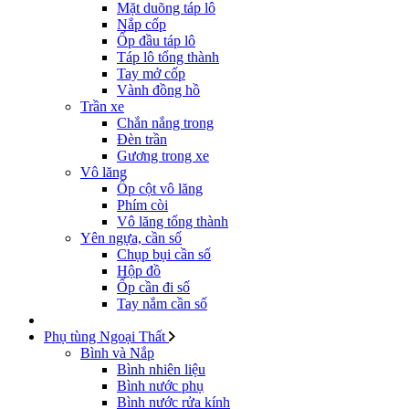
Mặt duõng táp lô
Nắp cốp
Ốp đầu táp lô
Táp lô tổng thành
Tay mở cốp
Vành đồng hồ
Trần xe
Chắn nắng trong
Đèn trần
Gương trong xe
Vô lăng
Ốp cột vô lăng
Phím còi
Vô lăng tổng thành
Yên ngựa, cần số
Chụp bụi cần số
Hộp đồ
Ốp cần đi số
Tay nắm cần số
Phụ tùng Ngoại Thất
Bình và Nắp
Bình nhiên liệu
Bình nước phụ
Bình nước rửa kính