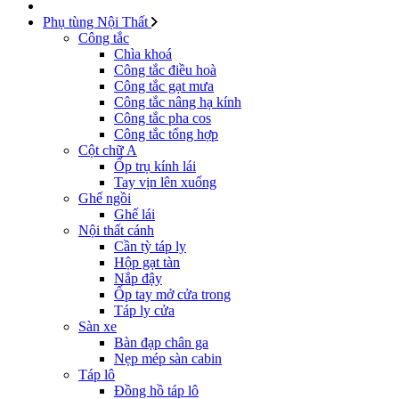
Phụ tùng Nội Thất
Công tắc
Chìa khoá
Công tắc điều hoà
Công tắc gạt mưa
Công tắc nâng hạ kính
Công tắc pha cos
Công tắc tổng hợp
Cột chữ A
Ốp trụ kính lái
Tay vịn lên xuống
Ghế ngồi
Ghế lái
Nội thất cánh
Cần tỳ táp ly
Hộp gạt tàn
Nắp đậy
Ốp tay mở cửa trong
Táp ly cửa
Sàn xe
Bàn đạp chân ga
Nẹp mép sàn cabin
Táp lô
Đồng hồ táp lô