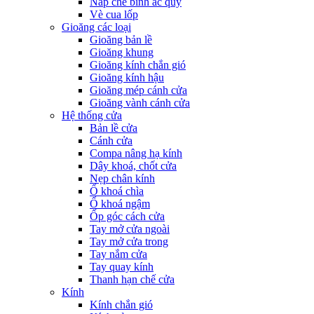
Nắp che bình ắc quy
Vè cua lốp
Gioăng các loại
Gioăng bản lề
Gioăng khung
Gioăng kính chắn gió
Gioăng kính hậu
Gioăng mép cánh cửa
Gioăng vành cánh cửa
Hệ thống cửa
Bản lề cửa
Cánh cửa
Compa nâng hạ kính
Dây khoá, chốt cửa
Nẹp chân kính
Ổ khoá chìa
Ổ khoá ngậm
Ốp góc cách cửa
Tay mở cửa ngoài
Tay mở cửa trong
Tay nắm cửa
Tay quay kính
Thanh hạn chế cửa
Kính
Kính chắn gió