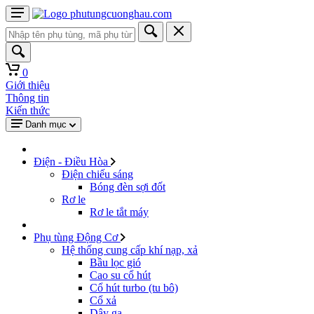
0
Giới thiệu
Thông tin
Kiến thức
Danh mục
Điện - Điều Hòa
Điện chiếu sáng
Bóng đèn sợi đốt
Rơ le
Rơ le tắt máy
Phụ tùng Động Cơ
Hệ thống cung cấp khí nạp, xả
Bầu lọc gió
Cao su cổ hút
Cổ hút turbo (tu bô)
Cổ xả
Dây ga