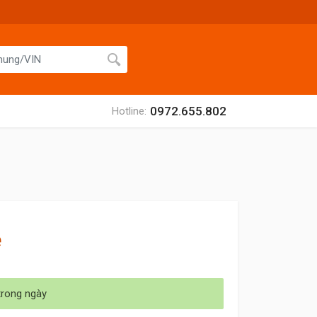
0972.655.802
Hotline:
ệ
trong ngày