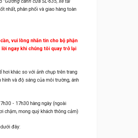
p "
Gương cánh cửa SL-635, xe tải
tốt nhất, phân phối và giao hàng toàn
n, vui lòng nhắn tin cho bộ phận
ời ngay khi chúng tôi quay trở lại
ơi khác so với ảnh chụp trên trang
 hình và độ sáng của môi trường, ánh
 7h30 - 17h30 hàng ngày (ngoài
i hơi chậm, mong quý khách thông cảm)
 dưới đây: