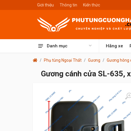
Giới thiệu
Thông tin
Kiến thức
Danh mục
Hãng xe
Phụ tùng Ngoại Thất
Gương
Gương hông 
Gương cánh cửa SL-635, xe