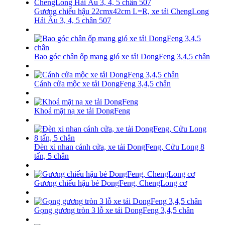
Gương chiếu hậu 22cmx42cm L=R, xe tải ChengLong
Hải Âu 3, 4, 5 chân 507
Bao góc chân ốp mang gió xe tải DongFeng 3,4,5 chân
Cánh cửa mộc xe tải DongFeng 3,4,5 chân
Khoá mặt nạ xe tải DongFeng
Đèn xi nhan cánh cửa, xe tải DongFeng, Cửu Long 8
tấn, 5 chân
Gương chiếu hậu bé DongFeng, ChengLong cơ
Gọng gương tròn 3 lỗ xe tải DongFeng 3,4,5 chân