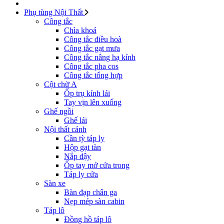
Phụ tùng Nội Thất
Công tắc
Chìa khoá
Công tắc điều hoà
Công tắc gạt mưa
Công tắc nâng hạ kính
Công tắc pha cos
Công tắc tổng hợp
Cột chữ A
Ốp trụ kính lái
Tay vịn lên xuống
Ghế ngồi
Ghế lái
Nội thất cánh
Cần tỳ táp ly
Hộp gạt tàn
Nắp đậy
Ốp tay mở cửa trong
Táp ly cửa
Sàn xe
Bàn đạp chân ga
Nẹp mép sàn cabin
Táp lô
Đồng hồ táp lô