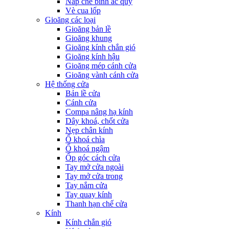
Nắp che bình ắc quy
Vè cua lốp
Gioăng các loại
Gioăng bản lề
Gioăng khung
Gioăng kính chắn gió
Gioăng kính hậu
Gioăng mép cánh cửa
Gioăng vành cánh cửa
Hệ thống cửa
Bản lề cửa
Cánh cửa
Compa nâng hạ kính
Dây khoá, chốt cửa
Nẹp chân kính
Ổ khoá chìa
Ổ khoá ngậm
Ốp góc cách cửa
Tay mở cửa ngoài
Tay mở cửa trong
Tay nắm cửa
Tay quay kính
Thanh hạn chế cửa
Kính
Kính chắn gió