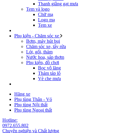
Thanh giằng gạt mưa
Tem và logo
Chữ mạ
Logo mạ
Tem xe
Phụ kiện - Chăm sóc xe
Bơm, máy hút bụi
Chăm sóc xe, tẩy rửa
Lót, gối, thảm
Nước hoa, sáp thơm
Phụ kiện, đồ chơi
Bọc vô lăng
Thảm táp lô
Vè che mưa
Hãng xe
Phụ tùng Thân - Vỏ
Phụ tùng Nội thất
Phụ tùng Ngoại thất
Hotline:
0972.655.802
Chuyên nghiệp và Chất lượng