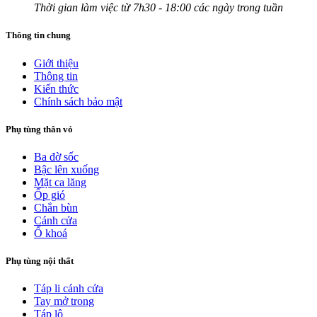
Thời gian làm việc từ 7h30 - 18:00 các ngày trong tuần
Thông tin chung
Giới thiệu
Thông tin
Kiến thức
Chính sách bảo mật
Phụ tùng thân vỏ
Ba đờ sốc
Bậc lên xuống
Mặt ca lăng
Ốp gió
Chắn bùn
Cánh cửa
Ổ khoá
Phụ tùng nội thất
Táp li cánh cửa
Tay mở trong
Táp lô