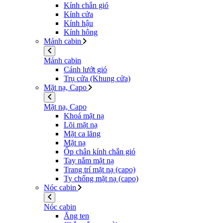
Kính chắn gió
Kính cửa
Kính hậu
Kính hông
Mảnh cabin
Mảnh cabin
Cánh lướt gió
Trụ cửa (Khung cửa)
Mặt nạ, Capo
Mặt nạ, Capo
Khoá mặt nạ
Lõi mặt nạ
Mặt ca lăng
Mặt nạ
Ốp chân kính chắn gió
Tay nắm mặt nạ
Trang trí mặt nạ (capo)
Ty chống mặt nạ (capo)
Nóc cabin
Nóc cabin
Ăng ten