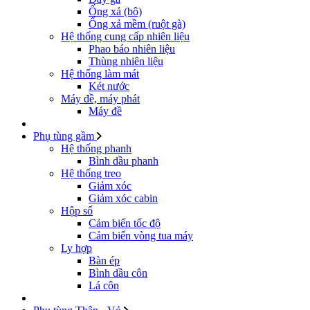
Ống xả (bô)
Ống xả mềm (ruột gà)
Hệ thống cung cấp nhiên liệu
Phao báo nhiên liệu
Thùng nhiên liệu
Hệ thống làm mát
Két nước
Máy đề, máy phát
Máy đề
Phụ tùng gầm
Hệ thống phanh
Bình dầu phanh
Hệ thống treo
Giảm xóc
Giảm xóc cabin
Hộp số
Cảm biến tốc độ
Cảm biến vòng tua máy
Ly hợp
Bàn ép
Bình dầu côn
Lá côn