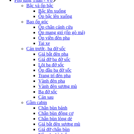
Phụ tùng Thân - Vỏ
Bậc và ốp bậc
Bậc lên xuống
Ốp bậc lên xuống
Bao ốp góc
Ốp chân cánh cửa
Ốp mang gió (ốp gò má)
Ốp viền đèn pha
Tai xe
Cản trước, ba đờ sốc
Giá bắt đèn pha
Giá đỡ ba đờ sốc
Lõi ba đờ sốc
Ốp đầu ba đờ sốc
Trang trí đèn pha
Vành đèn pha
Vành đèn sương mù
Ba đờ sốc
Cản sau
Gầm cabin
Chắn bùn bánh
Chắn bùn động cơ
Chắn bùn lòng dè
Giá bắt đèn sương mù
Giá đỡ chắn bùn