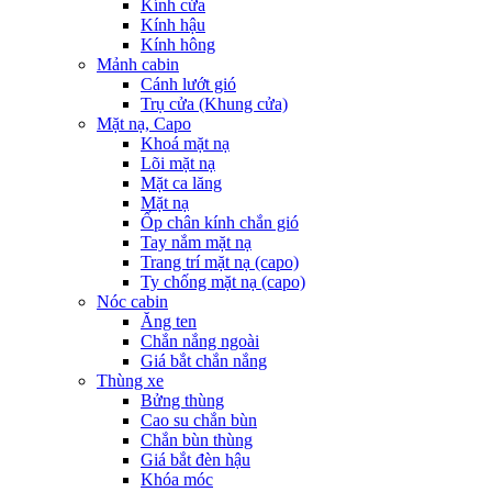
Kính cửa
Kính hậu
Kính hông
Mảnh cabin
Cánh lướt gió
Trụ cửa (Khung cửa)
Mặt nạ, Capo
Khoá mặt nạ
Lõi mặt nạ
Mặt ca lăng
Mặt nạ
Ốp chân kính chắn gió
Tay nắm mặt nạ
Trang trí mặt nạ (capo)
Ty chống mặt nạ (capo)
Nóc cabin
Ăng ten
Chắn nắng ngoài
Giá bắt chắn nắng
Thùng xe
Bửng thùng
Cao su chắn bùn
Chắn bùn thùng
Giá bắt đèn hậu
Khóa móc