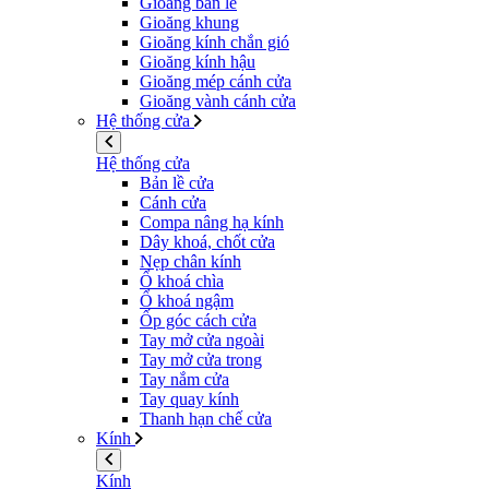
Gioăng bản lề
Gioăng khung
Gioăng kính chắn gió
Gioăng kính hậu
Gioăng mép cánh cửa
Gioăng vành cánh cửa
Hệ thống cửa
Hệ thống cửa
Bản lề cửa
Cánh cửa
Compa nâng hạ kính
Dây khoá, chốt cửa
Nẹp chân kính
Ổ khoá chìa
Ổ khoá ngậm
Ốp góc cách cửa
Tay mở cửa ngoài
Tay mở cửa trong
Tay nắm cửa
Tay quay kính
Thanh hạn chế cửa
Kính
Kính