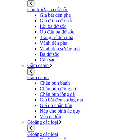
Cản trước, ba đờ sốc
Giá bắt đèn pha
Giá đỡ ba đờ sốc
Lõi ba đờ sốc
Ốp đầu ba đờ sốc
Trang trí đèn pha
Vành đèn pha
Vành đèn sương mù
Ba đờ sốc
Cản sau
Gầm cabin
Gầm cabin
Chắn bùn bánh
Chắn bùn động cơ
Chắn bùn lòng dè
Giá bắt đèn sương mù
Giá đỡ chắn bùn
Nắp che bình ắc quy
Vè cua lốp
Gioăng các loại
Gioăng các loại