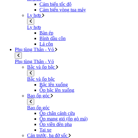
Cảm biến tốc độ
Cảm biến vòng tua máy
Ly hợp
Ly hợp
Bàn ép
Bình dầu côn
Lá côn
Phụ tùng Thân - Vỏ
Phụ tùng Thân - Vỏ
Bậc và ốp bậc
Bậc và ốp bậc
Bậc lên xuống
Ốp bậc lên xuống
Bao ốp góc
Bao ốp góc
Ốp chân cánh cửa
Ốp mang gió (ốp gò má)
Ốp viền đèn pha
Tai xe
Cản trước, ba đờ sốc