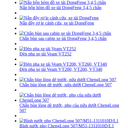
Nắp hộp hòm đồ xe tải DongFeng 3,4,5 chân
Nắp đậy rơ le cánh cửa, xe tải DongFeng
Chắn bùn sau cabin xe tải DongFeng 3,4,5 chân
Đèn pha xe tải Veam VT252
Đèn pha xe tải Veam VT200, VT260, VT340
Chắn bùn lòng dè trước, nửa dưới ChengLong 507
Chắn bùn lòng dè trước, phụ của nửa dưới ChengLong
507
Bình nước phụ ChengLong 507/M51-1311010D/L1