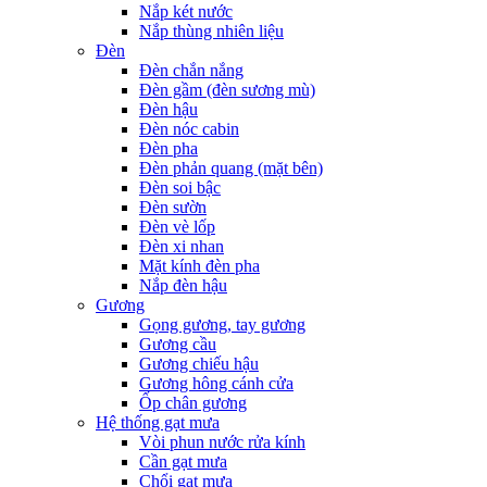
Nắp két nước
Nắp thùng nhiên liệu
Đèn
Đèn chắn nắng
Đèn gầm (đèn sương mù)
Đèn hậu
Đèn nóc cabin
Đèn pha
Đèn phản quang (mặt bên)
Đèn soi bậc
Đèn sườn
Đèn vè lốp
Đèn xi nhan
Mặt kính đèn pha
Nắp đèn hậu
Gương
Gọng gương, tay gương
Gương cầu
Gương chiếu hậu
Gương hông cánh cửa
Ốp chân gương
Hệ thống gạt mưa
Vòi phun nước rửa kính
Cần gạt mưa
Chổi gạt mưa