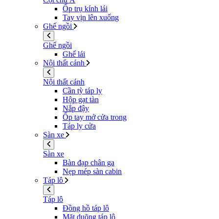
Ốp trụ kính lái
Tay vịn lên xuống
Ghế ngồi
Ghế ngồi
Ghế lái
Nội thất cánh
Nội thất cánh
Cần tỳ táp ly
Hộp gạt tàn
Nắp đậy
Ốp tay mở cửa trong
Táp ly cửa
Sàn xe
Sàn xe
Bàn đạp chân ga
Nẹp mép sàn cabin
Táp lô
Táp lô
Đồng hồ táp lô
Mặt duõng táp lô