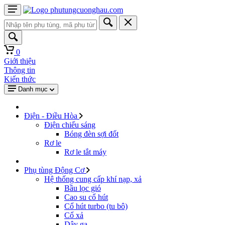
0
Giới thiệu
Thông tin
Kiến thức
Danh mục
Điện - Điều Hòa
Điện chiếu sáng
Bóng đèn sợi đốt
Rơ le
Rơ le tắt máy
Phụ tùng Động Cơ
Hệ thống cung cấp khí nạp, xả
Bầu lọc gió
Cao su cổ hút
Cổ hút turbo (tu bô)
Cổ xả
Dây ga