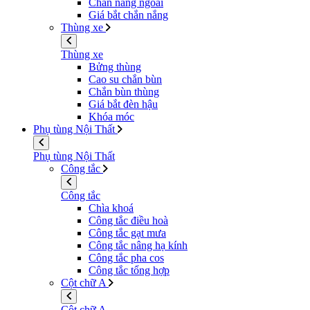
Chắn nắng ngoài
Giá bắt chắn nắng
Thùng xe
Thùng xe
Bửng thùng
Cao su chắn bùn
Chắn bùn thùng
Giá bắt đèn hậu
Khóa móc
Phụ tùng Nội Thất
Phụ tùng Nội Thất
Công tắc
Công tắc
Chìa khoá
Công tắc điều hoà
Công tắc gạt mưa
Công tắc nâng hạ kính
Công tắc pha cos
Công tắc tổng hợp
Cột chữ A
Cột chữ A