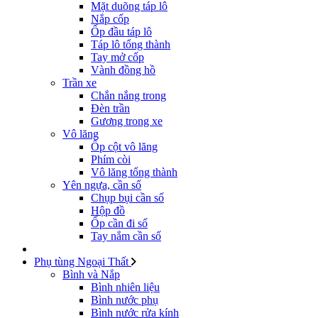
Mặt duõng táp lô
Nắp cốp
Ốp đầu táp lô
Táp lô tổng thành
Tay mở cốp
Vành đồng hồ
Trần xe
Chắn nắng trong
Đèn trần
Gương trong xe
Vô lăng
Ốp cột vô lăng
Phím còi
Vô lăng tổng thành
Yên ngựa, cần số
Chụp bụi cần số
Hộp đồ
Ốp cần đi số
Tay nắm cần số
Phụ tùng Ngoại Thất
Bình và Nắp
Bình nhiên liệu
Bình nước phụ
Bình nước rửa kính