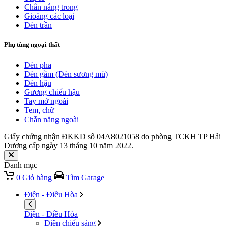
Chắn nắng trong
Gioăng các loại
Đèn trần
Phụ tùng ngoại thất
Đèn pha
Đèn gầm (Đèn sương mù)
Đèn hậu
Gương chiếu hậu
Tay mở ngoài
Tem, chữ
Chắn nắng ngoài
Giấy chứng nhận ĐKKD số 04A8021058 do phòng TCKH TP Hải
Dương cấp ngày 13 tháng 10 năm 2022.
Danh mục
0
Giỏ hàng
Tìm Garage
Điện - Điều Hòa
Điện - Điều Hòa
Điện chiếu sáng